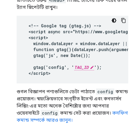
প্রতিটিতে শুরুর
<head>
HTML ট্যাগের ঠিক পরেই গুগল
ট্যাগ স্নিপেটটি রাখুন।
<!-- Google tag (gtag.js) -->

  <script async src="https://www.googletagm
  <script>

    window.dataLayer = window.dataLayer || []
    function gtag(){dataLayer.push(arguments
    gtag('js', new Date());

    gtag('config', '
TAG_ID
');

  </script>
গুগল বিজ্ঞাপন পণ্যগুলিতে ডেটা পাঠাতে
config
কমান্ড
প্রয়োজন। স্বয়ংক্রিয়ভাবে সংগৃহীত ইভেন্ট এবং কনভার্সন
লিঙ্কিং-এর মতো অনেক বৈশিষ্ট্যের জন্য আপনার
ওয়েবসাইটে
config
কমান্ড সেট করা প্রয়োজন।
কনফিগ
কমান্ড সম্পর্কে আরও জানুন।