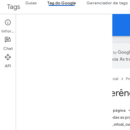
Guias
Tag do Google
Gerenciador de tags
Tags
Tag do Google (gtag.js)
Informações
Chat
preferência. As t
API
Antes de começar
Informações gerais
Página inicial
Pr
Configurar a tag do Google
Referên
Instalar
Configurar
Agrupar e rotear dados
Nesta página
Accelerated Mobile Pages (AMP)
Para todas as p
earn_virtual_cu
Referências