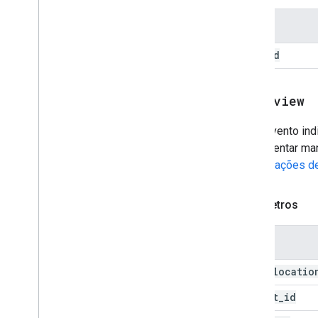
Nome
method
page
_
view
Esse evento indi
implementar man
visualizações d
Parâmetros
Nome
page
_
locatio
client
_
id