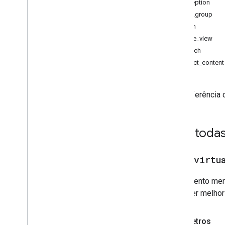
exception
API
join_group
Parâmetros
login
Eventos
page_view
search
select_content
Esta referência
Para toda
earn
_
virtu
Este evento men
entender melhor 
Parâmetros