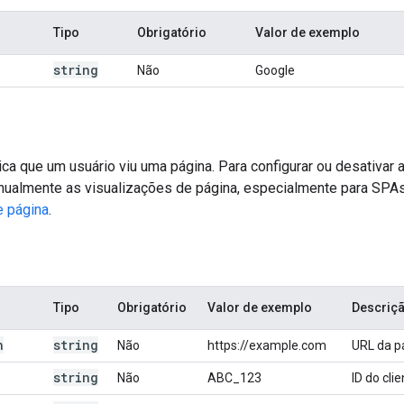
Tipo
Obrigatório
Valor de exemplo
string
Não
Google
ca que um usuário viu uma página. Para configurar ou desativar
ualmente as visualizações de página, especialmente para SPAs
e página
.
Tipo
Obrigatório
Valor de exemplo
Descriç
n
string
Não
https://example.com
URL da p
string
Não
ABC_123
ID do clie