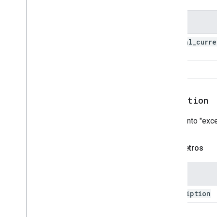
Nome
virtual
_
curre
name
value
exception
Um evento "exce
Parâmetros
Nome
description
fatal