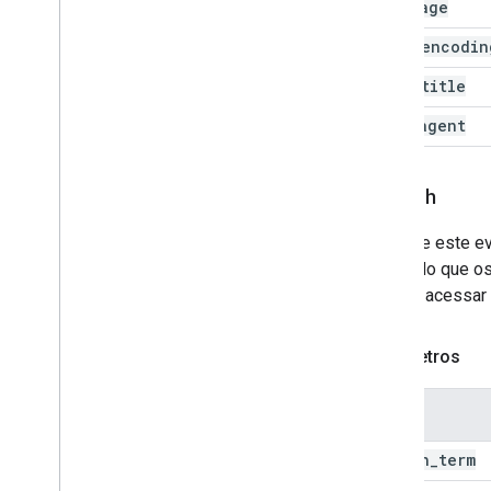
language
page
_
encodin
page
_
title
user
_
agent
search
Registre este ev
conteúdo que os
usuário acessar
Parâmetros
Nome
search
_
term