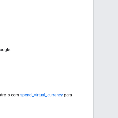
oogle.
istre-o com
spend_virtual_currency
para