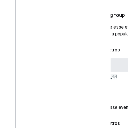
join
_
group
Registre esse e
analisar a popu
Parâmetros
Nome
group
_
id
login
Envie esse event
Parâmetros