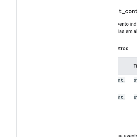
select
_
con
Esse evento indi
categorias em al
Parâmetros
Nome
T
content
_
s
type
content
_
s
id
share
Use esse evento