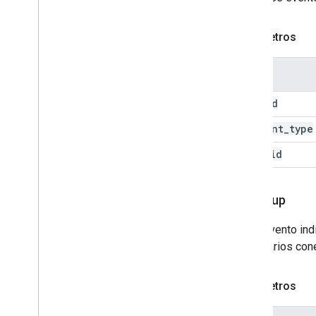
Parâmetros
Nome
method
content
_
type
item
_
id
sign
_
up
Esse evento ind
de usuários con
Parâmetros