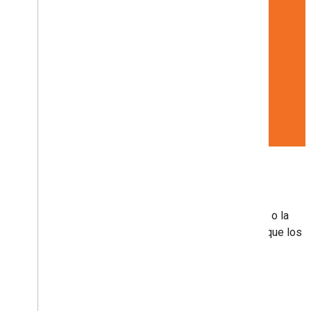
Explora desde tu aplicación
Agrega Street View a tu aplicación para
Android
,
iOS
o la
Web
y permite que los usuarios exploren el mundo que los
rodea.