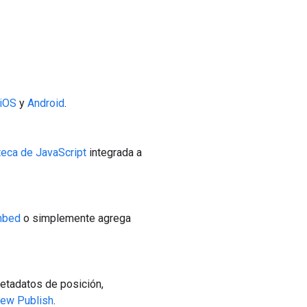
iOS
y
Android
.
teca de JavaScript
integrada a
mbed
o simplemente agrega
etadatos de posición,
iew Publish
.