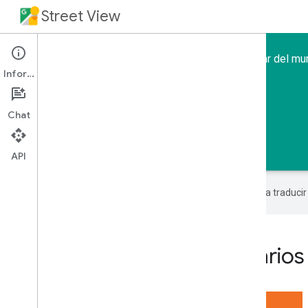
Street View
Lleva a los usuarios de tu aplicación a cualquier lugar del m
Información
Chat
Página principal
Guías
API
Google utiliza tecnología de IA para traduci
Lleva el mundo a tus usuarios