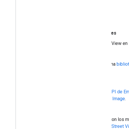
Más API de Street View
API de Street View para dispositivos móviles
Lleva a personas a nuevos lugares con Street View en
Street View en la API de Maps JavaScript
Usa la API de Google Maps en la Web como una
biblio
la API de JavaScript de Google Maps.
Street View en otras API de Google Maps
Incorpora fotos esféricas interactivas con la
API de E
una imagen estática con la
API de Street View Image
.
API de Street View Publish
Publica fotos de 360° en Google Maps, junto con los m
orientación y conectividad mediante la
API de Street V