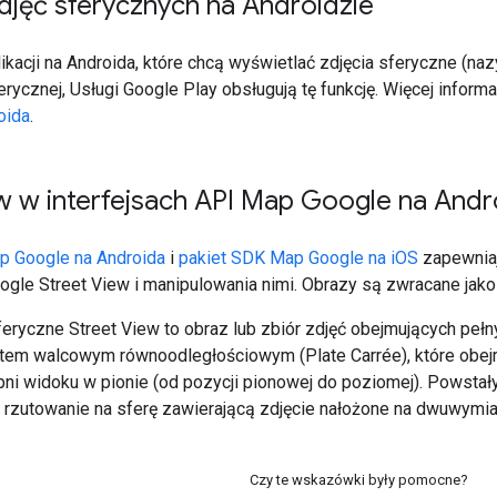
djęć sferycznych na Androidzie
ikacji na Androida, które chcą wyświetlać zdjęcia sferyczne (na
rycznej, Usługi Google Play obsługują tę funkcję. Więcej inform
oida
.
w w interfejsach API Map Google na Androi
ap Google na Androida
i
pakiet SDK Map Google na iOS
zapewniaj
gle Street View i manipulowania nimi. Obrazy są zwracane jako 
feryczne Street View to obraz lub zbiór zdjęć obejmujących peł
tem walcowym równoodległościowym (Plate Carrée), które obej
opni widoku w pionie (od pozycji pionowej do poziomej). Powst
 rzutowanie na sferę zawierającą zdjęcie nałożone na dwuwymiar
Czy te wskazówki były pomocne?