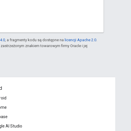
4.0
, a fragmenty kodu są dostępne na
licencji Apache 2.0
.
st zastrzeżonym znakiem towarowym firmy Oracle i jej
d
roid
ome
base
le AI Studio