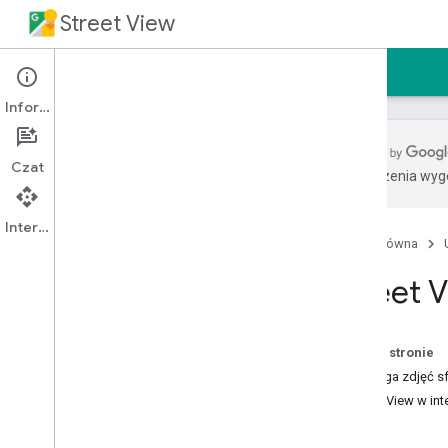
Street View
Strona główna
Przewodniki
Informacje
Czat
Tłumaczenia wyge
Urządzenia mobilne
Opis
Interfejs API
Strona główna
Obsługa zdjęć sferycznych na
Androidzie
Street 
Street View w interfejsie API Map
Google na Androida
Street View w pakiecie Maps SDK
na i
OS
Na tej stronie
Obsługa zdjęć s
Web
Street View w in
Opis
Street View w interfejsie API