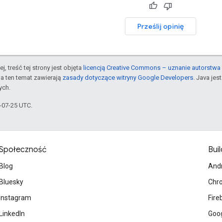
Prześlij opinię
j, treść tej strony jest objęta
licencją Creative Commons – uznanie autorstwa 
a ten temat zawierają
zasady dotyczące witryny Google Developers
. Java je
ych.
5-07-25 UTC.
Społeczność
Buil
Blog
And
Bluesky
Chr
Instagram
Fire
LinkedIn
Goog