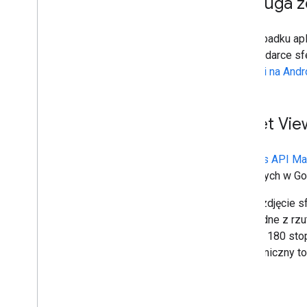
Obsługa z
umieszczania na stronie
Street View w interfejsie Maps Java
Script API Map Google
W przypadku apl
Interfejs API Street View Image Map
przeglądarce sfe
aplikacji na Andr
Otwarte standardy
Open Spherical Camera API
Metadane zdjęć sferycznych
Street Vie
Interfejs API M
używanych w Goo
Każde zdjęcie s
są zgodne z rzu
obraz) i 180 st
panoramiczny to