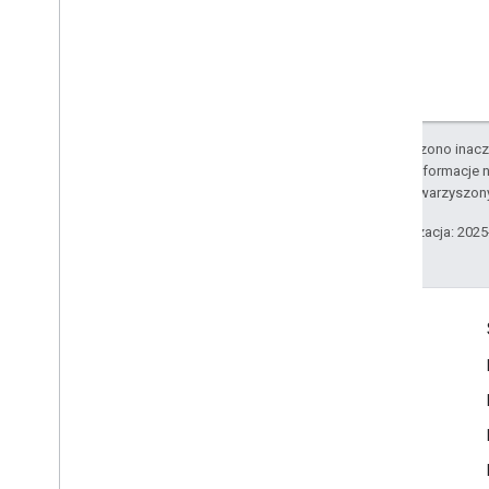
O ile nie stwierdzono inacze
Szczegółowe informacje n
podmiotów stowarzyszon
Ostatnia aktualizacja: 202
Komunikacja
Google Developer Program
Google Developer Groups
Google Developer Experts
Accelerators