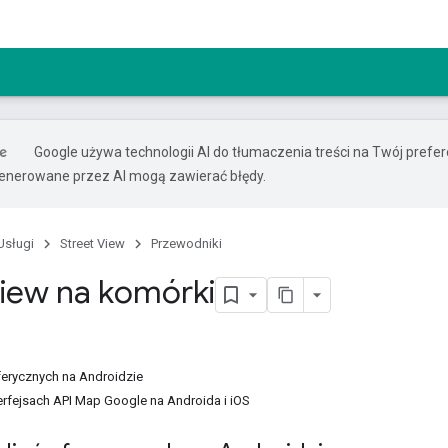
Google używa technologii AI do tłumaczenia treści na Twój prefe
nerowane przez AI mogą zawierać błędy.
Usługi
Street View
Przewodniki
View na komórki
ferycznych na Androidzie
terfejsach API Map Google na Androida i iOS