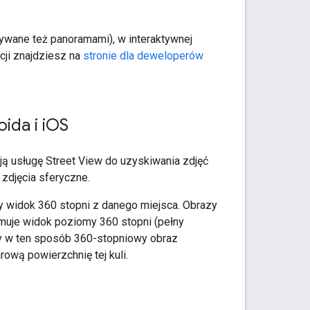
zywane też panoramami), w interaktywnej
acji znajdziesz na
stronie dla deweloperów
da i i
OS
ą usługę Street View do uzyskiwania zdjęć
zdjęcia sferyczne.
ny widok 360 stopni z danego miejsca. Obrazy
muje widok poziomy 360 stopni (pełny
ały w ten sposób 360-stopniowy obraz
ową powierzchnię tej kuli.