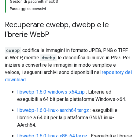
Gestori di pacchetti macOS
Passaggi successivi
Recuperare cwebp
,
dwebp e le
librerie Web
P
cwebp
codifica le immagini in formato JPEG, PNG o TIFF
in WebP, mentre
dwebp
le decodifica di nuovo in PNG. Per
iniziare a convertire le immagini in modo semplice e
veloce, i seguenti archivi sono disponibili nel
repository dei
download
.
libwebp-1.6.0-windows-x64.zip
: Librerie ed
eseguibili a 64 bit per la piattaforma Windows-x64.
libwebp-1.6.0-linux-aarch64.tar.gz
: eseguibili e
librerie a 64 bit per la piattaforma GNU/Linux-
AArch64.
libwebp-1.6.0-linux-x86-64.tar.gz
: Eseguibili e librerie