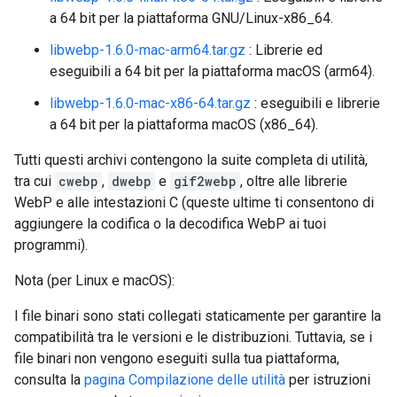
a 64 bit per la piattaforma GNU/Linux-x86_64.
libwebp-1.6.0-mac-arm64.tar.gz
: Librerie ed
eseguibili a 64 bit per la piattaforma macOS (arm64).
libwebp-1.6.0-mac-x86-64.tar.gz
: eseguibili e librerie
a 64 bit per la piattaforma macOS (x86_64).
Tutti questi archivi contengono la suite completa di utilità,
tra cui
cwebp
,
dwebp
e
gif2webp
, oltre alle librerie
WebP e alle intestazioni C (queste ultime ti consentono di
aggiungere la codifica o la decodifica WebP ai tuoi
programmi).
Nota (per Linux e macOS):
I file binari sono stati collegati staticamente per garantire la
compatibilità tra le versioni e le distribuzioni. Tuttavia, se i
file binari non vengono eseguiti sulla tua piattaforma,
consulta la
pagina Compilazione delle utilità
per istruzioni