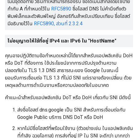
ไม่มีจุดต่อท้าย วิธีนี้ทำให้สามารถรองรับ ชื่อโดเมนสากลโดยใช้ป้าย
กำกับ A ที่กำหนดไว้ใน
RFC5890
ชื่อโฮสต์ DNS ไม่คำนึงถึงตัว
พิมพ์เล็กและตัวพิมพ์ใหญ่ อัลกอริทึมสําหรับเปรียบเทียบ ชื่อโฮสต์
มีอธิบายไว้ใน
RFC5890, ส่วนที่ 2.3.2.4
ไม่อนุญาตให้ใช้ที่อยู่ IPv4 และ IPv6 ใน "HostName"
คุณอาจปฏิบัติตามข้อกำหนดเหล่านี้ได้ยากสำหรับแอปพลิเคชัน DoH
หรือ DoT ที่ต้องการ ใช้ประโยชน์จากการปรับปรุงด้านความ
ปลอดภัยใน TLS 1.3 DNS สาธารณะของ Google ในขณะนี้
ยอมรับการเชื่อมต่อ TLS 1.3 ที่ไม่มี SNI แต่เราอาจต้องเปลี่ยน ด้วย
เหตุผลด้านการดำเนินงานหรือความปลอดภัยในอนาคต
คำแนะนำสำหรับแอปพลิเคชัน DoT หรือ DoH เกี่ยวกับ SNI มีดังนี้
ส่งชื่อโฮสต์ dns.google เป็น SNI สำหรับการเชื่อมต่อกับ
Google Public บริการ DNS DoT หรือ DoH
หากไม่มีชื่อโฮสต์ที่พร้อมใช้งาน (ตัวอย่างเช่น ในแอปพลิเคชัน
ที่กำลัง ฉวยโอกาส) การส่งที่อยู่ IP ใน SNI จะดีกว่า มากกว่า