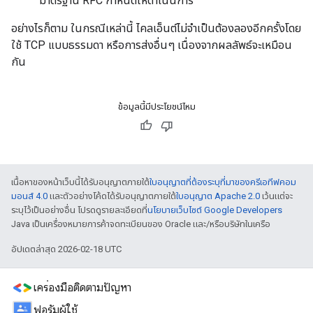
มาตรฐาน RFC กำหนดให้ดำเนินการ
อย่างไรก็ตาม ในกรณีเหล่านี้ ไคลเอ็นต์ไม่จำเป็นต้องลองอีกครั้งโดย
ใช้ TCP แบบธรรมดา หรือการส่งอื่นๆ เนื่องจากผลลัพธ์จะเหมือน
กัน
ข้อมูลนี้มีประโยชน์ไหม
เนื้อหาของหน้าเว็บนี้ได้รับอนุญาตภายใต้
ใบอนุญาตที่ต้องระบุที่มาของครีเอทีฟคอม
มอนส์ 4.0
และตัวอย่างโค้ดได้รับอนุญาตภายใต้
ใบอนุญาต Apache 2.0
เว้นแต่จะ
ระบุไว้เป็นอย่างอื่น โปรดดูรายละเอียดที่
นโยบายเว็บไซต์ Google Developers
Java เป็นเครื่องหมายการค้าจดทะเบียนของ Oracle และ/หรือบริษัทในเครือ
อัปเดตล่าสุด 2026-02-18 UTC
เครื่องมือติดตามปัญหา
ฟอรัมผู้ใช้