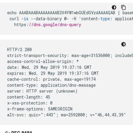
echo
AAABAAABAAAAAAAAB2V4YW1wbGUEdGVzdAAAAQAB
|
base
curl
-
is
--
data
-
binary
@
-
-
H
'
content
-
type
:
applica
https
:
//dns.google/dns-query
HTTP/2 200

strict-transport-security: max-age=31536000; includeS
access-control-allow-origin: *

date: Wed, 29 May 2019 19:37:16 GMT

expires: Wed, 29 May 2019 19:37:16 GMT

cache-control: private, max-age=19174

content-type: application/dns-message

server: HTTP server (unknown)

content-length: 45

x-xss-protection: 0

x-frame-options: SAMEORIGIN
