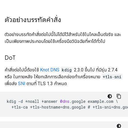
ตัวอย่างบรรทัดคำสั่ง
ตัวอย่างบรรทัดคำสั่งต่อไปนี้ไม่ได้มีไว้สำหรับใช้ในไคลเอ็นต์จริง และ
เป็นเพียงภาพประกอบโดยใช้เครื่องมือวินิจฉัยที่หาได้ทั่วไป
Do
T
คำสั่งต่อไปนี้ต้องใช้
Knot DNS
kdig
2.3.0 ขึ้นไป ที่มีรุ่น 2.7.4
หรือ ในภายหลัง ให้ยกเลิกการเลือกช่องทำเครื่องหมาย
+tls‑sni
เพื่อส่ง
SNI
ตามที่ TLS 1.3 กำหนด
kdig
-
d
+
noall
+
answer
@dns
.
google
example
.
com
\
+
tls
-
ca
+
tls
-
hostname
=
dns
.
google
#
+
tls
-
sni
=
dns
.
go