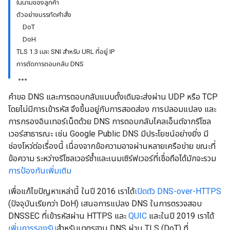
ในนามของลูกค้า
ตัวอย่างบรรทัดคำสั่ง
DoT
DoH
TLS 1.3 และ SNI สำหรับ URL ที่อยู่ IP
การตัดการตอบกลับ DNS
คำขอ DNS และการตอบกลับแบบดั้งเดิมจะส่งผ่าน UDP หรือ TCP
โดยไม่มีการเข้ารหัส จึงขึ้นอยู่กับการสอดส่อง การปลอมแปลง และ
การกรองอินเทอร์เน็ตด้วย DNS การตอบกลับไคลเอ็นต์จากรีโซล
เวอร์สาธารณะ เช่น Google Public DNS มีประโยชน์อย่างยิ่ง มี
ช่องโหว่ต่อเรื่องนี้ เนื่องจากข้อความอาจผ่านหลายเครือข่าย ขณะที่
ข้อความ ระหว่างรีโซลเวอร์ซ้ำและเนมเซิร์ฟเวอร์ที่เชื่อถือได้มักจะรวม
การป้องกันเพิ่มเติม
เพื่อแก้ไขปัญหาเหล่านี้ ในปี 2016 เราได้
เปิดตัว DNS-over-HTTPS
(ปัจจุบันเรียกว่า DoH) เสนอการแปลง DNS ในการตรวจสอบ
DNSSEC ที่เข้ารหัสผ่าน HTTPS และ
QUIC
และในปี 2019 เราได้
เพิ่มการรองรับ
สำหรับมาตรฐาน DNS ผ่าน TLS (DoT) ที่