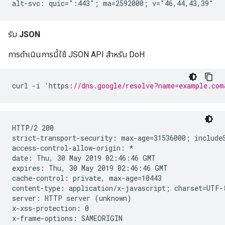
รับ
JSON
การดำเนินการนี้ใช้ JSON API สำหรับ DoH
curl
-
i
'
https
:
//dns.google/resolve?name=example.com
HTTP/2 200

strict-transport-security: max-age=31536000; includeS
access-control-allow-origin: *

date: Thu, 30 May 2019 02:46:46 GMT

expires: Thu, 30 May 2019 02:46:46 GMT

cache-control: private, max-age=10443

content-type: application/x-javascript; charset=UTF-8
server: HTTP server (unknown)

x-xss-protection: 0

x-frame-options: SAMEORIGIN
