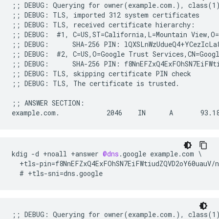
;; DEBUG: Querying for owner(example.com.), class(1)
;; DEBUG: TLS, imported 312 system certificates

;; DEBUG: TLS, received certificate hierarchy:

;; DEBUG:  #1, C=US,ST=California,L=Mountain View,O=
;; DEBUG:      SHA-256 PIN: lQXSLnWzUdueQ4+YCezIcLa8
;; DEBUG:  #2, C=US,O=Google Trust Services,CN=Googl
;; DEBUG:      SHA-256 PIN: f8NnEFZxQ4ExFOhSN7EiFWti
;; DEBUG: TLS, skipping certificate PIN check

;; DEBUG: TLS, The certificate is trusted.

;; ANSWER SECTION:

kdig
-
d
+
noall
+
answer
@dns
.
google
example
.
com
\
+
tls
-
pin
=
f8NnEFZxQ4ExFOhSN7EiFWtiudZQVD2oY60uauV
/
n
#
+
tls
-
sni
=
dns
.
google
;; DEBUG: Querying for owner(example.com.), class(1)