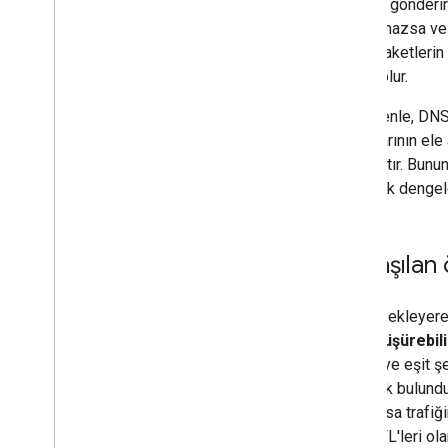
istekler gönderi
sağlanmazsa ve y
ve bu paketlerin 
neden olur.
Bu nedenle, DNS 
saldırılarının el
yapmaktır. Bunun
etkili yük denge
Paylaşılan
Makine ekleyere
hızını
düşürebili
makineye eşit şe
önbellek bulundu
dağıtılırsa trafiğ
uzun TTL'leri ola