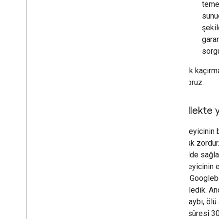
temel
sunuc
şekil
garan
sorgu
Önbellek kaçırma
ele alıyoruz.
Önbellekte 
Çözümleyicinin b
kaçınmak zordur. 
bir şekilde sağl
çözümleyicinin e
gerekir. Googleb
gözlemledik. Anc
Paket kaybı, ölü 
çözüm süresi 300-