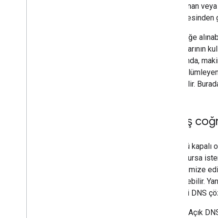
sorgulanan veya 
eklenmesinden g
Önbelleğe alınab
sunucularının ku
havuzunda, makin
göre bölümleyen 
gönderilir. Bura
Geniş coğr
Çözümü kapalı ola
yakın olursa ist
için optimize ed
iyileştirebilir. 
adresini DNS çö
Google Açık DNS,