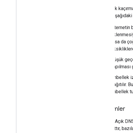
Önbellek kaçırma
olarak aşağıdaki
İnternetin
eklenmesiyl
olsa da çoğ
eksiklikler
Düşük geçe
yapılması g
Önbellek i
dağıtılır. 
önbellek t
Çözümler
Google Açık DNS'
standarttır, bazı