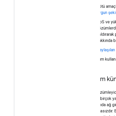
Kötü amaçl
uygun şeki
DoS ve yük
çözümlerde
kaldırarak 
hakkında bi
Paylaşılan
Tüm kullanı
Sunum küme
DNS çözümleyicil
nedeni, birçok ya
çok sayıda ağ gir
savunmasızdır. B