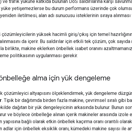
r) ve trafik yüküne katkıda bulunan DoS saldırılarına karşı savunma
üke yetişemezlerse bu durum performans üzerinde çok olumsuz bi
yeniden iletilmesi, alan adı sunucusu isteklerinin sıraya alınması
çözümleyicilerin yüksek hacimli giriş/çıkış için temel hazırlığını
e alınmasını da içerir. Bu saldırılar için etkili tek çözüm, çok say
la birlikte, makine eklerken önbellek isabet oranını azaltmamanız
leme politikasının uygulanması gerekir.
 önbelleğe alma için yük dengeleme
k çözümleyici altyapısını ölçeklendirmek, yük dengeleme düzgün 
r
. Tipik bir dağıtımda birden fazla makine, çevrimsel sıralı gibi bas
kilde dağıtan bir yük dengeleyicinin arkasında bulunur. Bunun so
rur ve böylece önbelleğe alınan içerik makineler arasında izole e
in yapısına bağlı olarak etkin önbellek kaçırma oranı orantılı olarak 
n adlar için önbellek eksiklik oranı, kümedeki makine sayısı ile artır