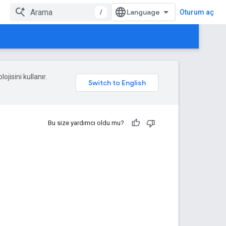
/
Oturum aç
ojisini kullanır.
Bu size yardımcı oldu mu?