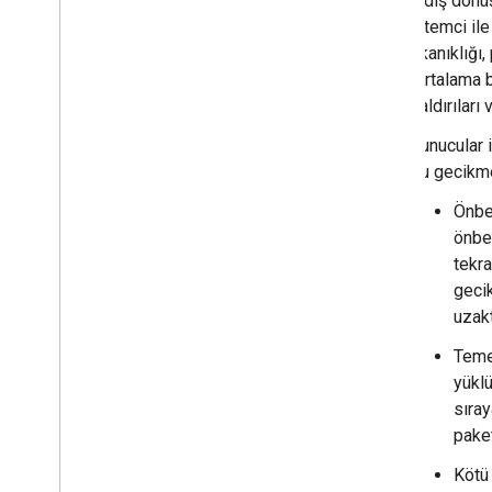
gidiş dönüş
istemci il
tıkanıklığı
(ortalama b
saldırıları 
Sunucular i
Bu gecikme
Önbel
önbe
tekra
gecik
uzak
Temel
yükl
sıray
paket
Kötü 