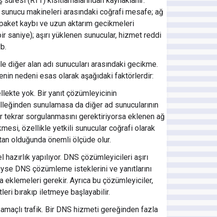
 süresi (RTT) kısıtlamalarından kaynaklanır:
e sunucu makineleri arasındaki coğrafi mesafe; ağ
, paket kaybı ve uzun aktarım gecikmeleri
ir saniye); aşırı yüklenen sunucular, hizmet reddi
vb.
le diğer alan adı sunucuları arasındaki gecikme.
nin nedeni esas olarak aşağıdaki faktörlerdir:
lekte yok. Bir yanıt çözümleyicinin
lleğinden sunulamasa da diğer ad sunucularının
r tekrar sorgulanmasını gerektiriyorsa eklenen ağ
mesi, özellikle yetkili sunucular coğrafi olarak
tan olduğunda önemli ölçüde olur.
 hazırlık yapılıyor. DNS çözümleyicileri aşırı
üyse DNS çözümleme isteklerini ve yanıtlarını
a eklemeleri gerekir. Ayrıca bu çözümleyiciler,
leri bırakıp iletmeye başlayabilir.
amaçlı trafik. Bir DNS hizmeti gereğinden fazla