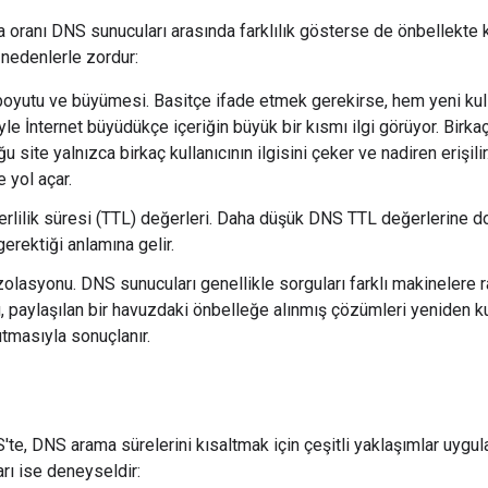
 oranı DNS sunucuları arasında farklılık gösterse de önbellekt
 nedenlerle zordur:
 boyutu ve büyümesi. Basitçe ifade etmek gerekirse, hem yeni kull
e İnternet büyüdükçe içeriğin büyük bir kısmı ilgi görüyor. Birka
u site yalnızca birkaç kullanıcının ilgisini çeker ve nadiren erişil
e yol açar.
rlilik süresi (TTL) değerleri. Daha düşük DNS TTL değerlerine d
erektiği anlamına gelir.
zolasyonu. DNS sunucuları genellikle sorguları farklı makinelere 
Bu, paylaşılan bir havuzdaki önbelleğe alınmış çözümleri yeniden k
utmasıyla sonuçlanır.
te, DNS arama sürelerini kısaltmak için çeşitli yaklaşımlar uygul
ları ise deneyseldir: