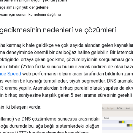
n temel hazırlığını uygun şekilde yapma
leğe alma için yük dengeleme
psam için sunum kümelerini dağıtma
 gecikmesinin nedenleri ve çözümleri
ha karmaşık hale geldikçe ve çok sayıda alandan gelen kaynaklara
ma deneyiminde önemli bir dar boğaz haline gelebilir. Bir istemc
ktiğinde, ortaya çıkan gecikme, çözümleyicinin sorgulaması gere
mli olabilir (2'den fazla sunucu bulunur ancak nadiren de olsa baz
age Speed
web performansı ölçüm aracı tarafından bildirilen zam
s verilen bir kaynağı temsil eder; siyah segmentler, DNS aramalar
13 arama yapılır. Aramalardan birkaçı paralel olarak yapılsa da e
n birkaç saniyesine karşılık gelen 5 seri arama süresinin gerekli
 iki bileşeni vardır:
ullanıcı) ve DNS çözümleme sunucusu arasındaki
oğu durumda bu, ağa bağlı sistemlerdeki olağan