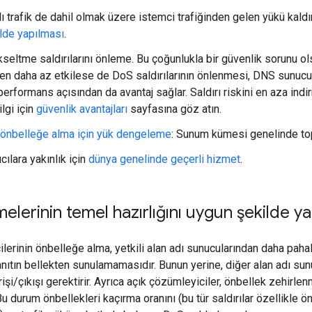
ı trafik de dahil olmak üzere istemci trafiğinden gelen yükü kald
lde yapılması
.
seltme saldırılarını önleme. Bu çoğunlukla bir güvenlik sorunu ol
n daha az etkilese de DoS saldırılarının önlenmesi, DNS sunucula
performans açısından da avantaj sağlar. Saldırı riskini en aza in
lgi için
güvenlik avantajları
sayfasına göz atın.
 önbelleğe alma için yük dengeleme
: Sunum kümesi genelinde toplu
cılara yakınlık için
dünya genelinde geçerli hizmet
.
lerinin temel hazırlığını uygun şekilde 
erinin önbelleğe alma, yetkili alan adı sunucularından daha pahal
nıtın bellekten sunulamamasıdır. Bunun yerine, diğer alan adı sunu
işi/çıkışı gerektirir. Ayrıca açık çözümleyiciler, önbellek zehirle
u durum önbellekleri kaçırma oranını (bu tür saldırılar özellikle 