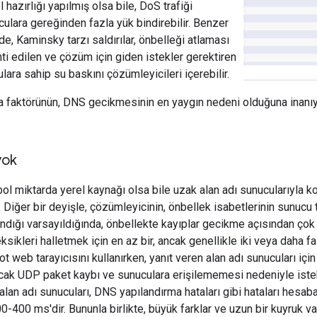
 hazırlığı yapılmış olsa bile, DoS trafiği
ulara gereğinden fazla yük bindirebilir. Benzer
de, Kaminsky tarzı saldırılar, önbelleği atlaması
ti edilen ve çözüm için giden istekler gerektiren
lara sahip su baskını çözümleyicileri içerebilir.
 faktörünün, DNS gecikmesinin en yaygın nedeni olduğuna inanıyo
yok
ol miktarda yerel kaynağı olsa bile uzak alan adı sunucularıyla 
Diğer bir deyişle, çözümleyicinin, önbellek isabetlerinin sunucu t
andığı varsayıldığında, önbellekte kayıplar gecikme açısından çok
ksikleri halletmek için en az bir, ancak genellikle iki veya daha 
ot web tarayıcısını kullanırken, yanıt veren alan adı sunucuları i
ak UDP paket kaybı ve sunuculara erişilememesi nedeniyle istekl
alan adı sunucuları, DNS yapılandırma hataları gibi hataları hesab
400 ms'dir. Bununla birlikte, büyük farklar ve uzun bir kuyruk var