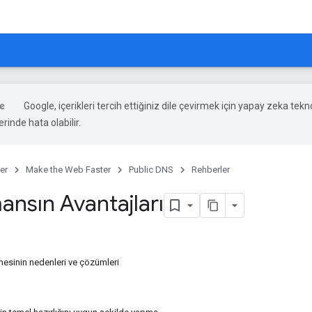
Google, içerikleri tercih ettiğiniz dile çevirmek için yapay zeka teknol
rinde hata olabilir.
er
Make the Web Faster
Public DNS
Rehberler
ansın Avantajları
mesinin nedenleri ve çözümleri