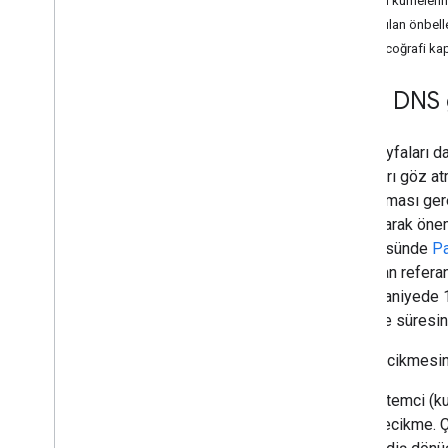
Sunum kümelerini
DNS64
Paylaşılan önbel
EDNS İstemci Alt Ağı
Geniş coğrafi ka
Güvenli Aktarım
Giriş: DNS
Genel Bakış
TLS üzerinden DNS (Do
T)
Web sayfaları da
HTTPS üzerinden DNS (Do
H)
aramaları göz at
Do
H JSON API'si
sorgulaması gere
Do
H Taşıma
bağlı olarak öne
görüntüsünde
P
Kaynaklar
sayfadan referan
Gizlilik Bildirimi
ilk 11 saniyede 
Hizmet Şartları
yükleme süresini
Engelleme
DNS gecikmesinin
İstemci (k
gecikme. Ç