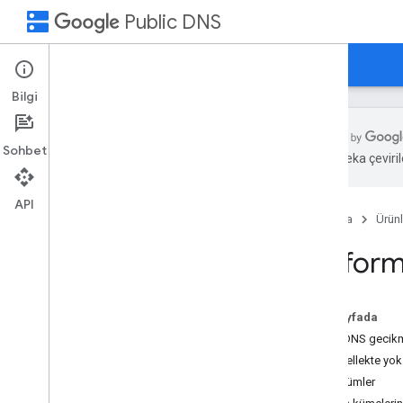
dns
Public DNS
Ana Sayfa
Rehberler
Destek
Bilgi
Sohbet
Yapay zeka çevirile
Genel bakış
API
Ana Sayfa
Ürünl
Başlarken
Cihazlarınız için Google Açık DNS
Perform
İSS'ler için Google Açık DNS
Avantajları
Bu sayfada
Performans
Giriş: DNS gecik
Güvenlik
Önbellekte yok
Çözümler
Özellikler