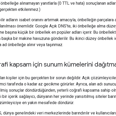
önbelleğe alınamayan yanıtlarla (0 TTL ve hata) sonuçlanan adlar
erçekten etkilenmez.)
ilir adların isabet oranını artırmak amacıyla, önbelleğin parçala
llanılması önemlidir. Google Açık DNS'te, iki önbelleğe alma düzey
e başına küçük bir önbellek en popüler adları içerir. Bu önbellek
başka bir makine havuzuna gönderilir. Bu ikinci düzey önbellek i
da ad önbelleğe alınır veya taşınmaz.
afi kapsam için sunum kümelerini dağıtm
n kişiler için bu gerçekten bir sorun değildir. Açık çözümleyiciler
emci tarafında o kadar az gecikme görürler. Ayrıca, alan adı sunu
ilmiş sonuçlar döndürdüğünden, yeterli coğrafi kapsama sahip ol
Yani bir içerik sağlayıcı, dünyanın her yerinde yansıtılmış siteler ba
zümleyiciye en yakın mesafede döndürür.
 dünya genelindeki veri merkezlerinde barındırılır ve kullanıcılar