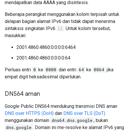
mendapatkan data AAAA yang disintesis.
Beberapa perangkat menggunakan kolom terpisah untuk
delapan bagian alamat IPv6 dan tidak dapat menerima
sintaksis singkatan IPv6
::
. Untuk kolom tersebut,
masukkan:
2001:4860:4860:0:0:0:0:6464
2001:4860:4860:0:0:0:0:64
Perluas entri
0
ke
0000
dan entri
64
ke
0064
jika
empat digit heksadesimal diperlukan.
DNS64 aman
Google Public DNS64 mendukung transmisi DNS aman
DNS over HTTPS (DoH)
dan
DNS over TLS (DoT)
menggunakan domain
dns64.dns.google
, bukan
dns.google
. Domain ini me-resolve ke alamat IPv6 yang