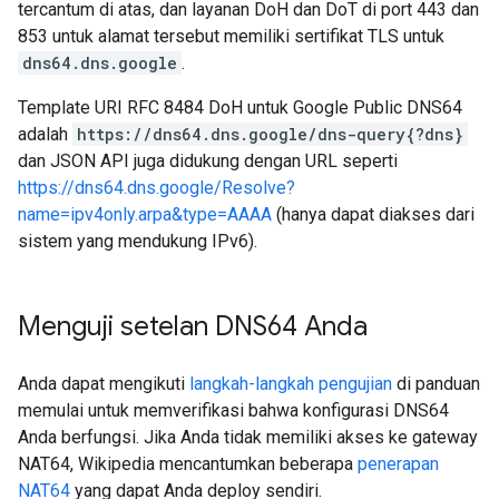
tercantum di atas, dan layanan DoH dan DoT di port 443 dan
853 untuk alamat tersebut memiliki sertifikat TLS untuk
dns64.dns.google
.
Template URI RFC 8484 DoH untuk Google Public DNS64
adalah
https://dns64.dns.google/dns-query{?dns}
dan JSON API juga didukung dengan URL seperti
https://dns64.dns.google/Resolve?
name=ipv4only.arpa&type=AAAA
(hanya dapat diakses dari
sistem yang mendukung IPv6).
Menguji setelan DNS64 Anda
Anda dapat mengikuti
langkah-langkah pengujian
di panduan
memulai untuk memverifikasi bahwa konfigurasi DNS64
Anda berfungsi. Jika Anda tidak memiliki akses ke gateway
NAT64, Wikipedia mencantumkan beberapa
penerapan
NAT64
yang dapat Anda deploy sendiri.