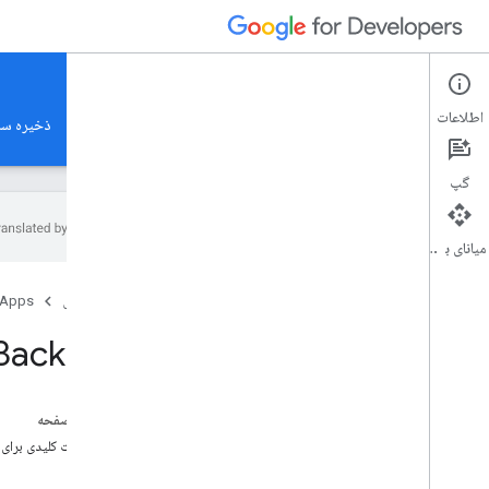
Content-Driven Web Apps
اطلاعات
بررسی اجمالی
Frontend
میزبانی
Backend
ذخیره ساز
گپ
میانای برنامه‌سازی کاربردی
بررسی اجمالی
صفحه اصلی
 Apps
معماری
چارچوب ها و زبان ها
Backend برای برنامه های کاربردی وب محتوا م
آزمایش کردن
مقیاس بندی، مقیاس بندی
کارایی
در این صفحه
گسترش
ملاحظات کلیدی برای
امنیت