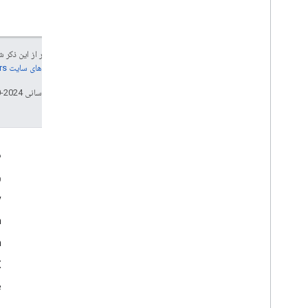
جز در مواردی که غیر از این ذک
جزئیات، به
خطمشی‌های سایت Google Developers‏
تاریخ آخرین به‌روزرسانی 2024-10-30 به‌وقت ساعت هماهنگ جهانی.
تعامل
م
Google Developer Program
و
y
Google Developer Groups
m
Google Developer Experts
n
Accelerators
Google Cloud & NVIDIA
‫X 
e