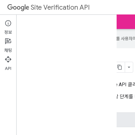
Site Verification API
홈
가이드
참조
샘플
정보
Google은 AI 기술을 사용하여 콘텐츠를 사용자
채팅
라이브러리 및 샘플
API
여러 인기 프로그래밍 언어로 제공되는 Google API 
다음 표에서 첫 번째 열은 각 라이브러리의 개발 단계를 나
가능한 샘플로 연결됩니다.
도움말
Java용 Google API 클라이언트 라이브러리