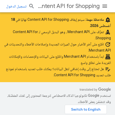
Content API for Shopping
تسجيل الدخول
add_alert
ملاحظة مهمة:
سيتم إيقاف Content API for Shopping نهائيًا في
18
أغسطس 2026
.
rocket
تعرَّف على
Merchant API
، وهو البديل الرسمي لـ Content API for
Shopping.
update
اطّلِع على آخر الأخبار
حول الميزات الجديدة وإصلاحات الأخطاء والتحديثات في
Merchant API.
point_of_sale
ابدأ باستخدام Merchant API
واطّلِع على البيانات والإحصاءات والإمكانات
الفريدة على نطاق واسع.
edit_note
هل تحتاج إلى وقت إضافي لنقل البيانات؟ يمكنك طلب تمديد باستخدام
نموذج
طلب تمديد Content API for Shopping
.
تستخدم Google تكنولوجيا الذكاء الاصطناعي لترجمة المحتوى إلى لغتك المفضّلة،
وقد تتضمّن بعض الأخطاء.