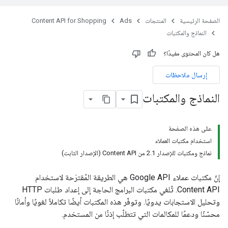
الصفحة الرئيسية
المنتجات
Ads
Content API for Shopping
النماذج والمكتبات
هل كان المحتوى مفيدًا؟
إرسال ملاحظات
النماذج والمكتبات
على هذه الصفحة
استخدام مكتبات العملاء
نماذج ومكتبات للإصدار 2.1 من Content API (الإصدار الثابت)
إنّ مكتبات عملاء Google API هي الطريقة المُقترَحة لاستخدام
Content API. تُلغي مكتبات البرامج الحاجة إلى إعداد طلبات HTTP
وتحليل الاستجابات يدويًا. وتوفّر هذه المكتبات أيضًا تكاملاً لغويًا وأمانًا
محسّنًا ودعمًا للمكالمات التي تتطلّب إذنًا من المستخدم.