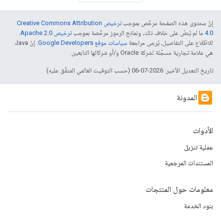
إنّ محتوى هذه الصفحة مرخّص بموجب
ترخيص Creative Commons Attribution
4.0‏
ما لم يُنصّ على خلاف ذلك، ونماذج الرموز مرخّصة بموجب
ترخيص Apache 2.0‏
.
للاطّلاع على التفاصيل، يُرجى مراجعة
سياسات موقع Google Developers‏
. إنّ Java
هي علامة تجارية مسجَّلة لشركة Oracle و/أو شركائها التابعين.
تاريخ التعديل الأخير: 2026-07-06 (حسب التوقيت العالمي المتفَّق عليه)
المدونة
الأدوات
عملية تنزيل
المستندات المرجعية
معلومات حول المنتجات
بنود الخدمة