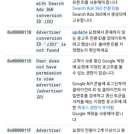
유한 ID를 사용해야 합니다.
with Search
Search Ads 360 전환 ID
는
Ads 360
Search Ads 360에서 생성되며
conversion
고유합니다.
ID
{ID}
0x0000011B
Advertiser
update
요청에서 존재하지 않
conversion
는 광고주 전환 ID를 업데이트하
ID '
{ID}
' is
려고 했습니다. 올바른 ID를 지
not found
정했는지 확인하세요.
0x0000011D
User does
고객이 사용 중인 Google 계정
not have
에 요청에 지정된 광고주를 볼
permission
수 있는 권한이 없습니다.
to view
Google API 콘솔에 로그인하여
advertiser
클라이언트 ID 및 클라이언트 비
{advertiser
밀번호를 검색하고 갱신 토큰을
ID}
가져올 때는 지정한 광고주에 대
한
액세스 권한이 부여
된
Google 계정을 사용해야 합니
다.
0x0000011F
Advertiser
요청의 전환이 2개 이상이고 동