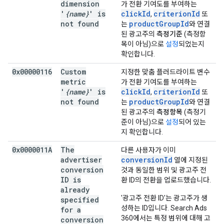
dimension
가 전환 기여도를 부여하는
'
{name}
' is
clickId
criterionId
,
또
not found
productGroupId
는
와 연결
된 광고주의
측정기준
(측정항
목이 아님)으로
설정
되었는지
확인합니다.
0x00000116
Custom
지정한 맞춤 플러드라이트 변수
metric
가 전환 기여도를 부여하는
'
{name}
' is
clickId
criterionId
,
또
not found
productGroupId
는
와 연결
된 광고주의
측정항목
(측정기
준이 아님)으로
설정
되어 있는
지 확인합니다.
0x0000011A
The
다른 사용자가 이미
advertiser
conversionId
열에 지정된
conversion
것과 동일한 범위 및 광고주 전
ID is
환 ID의 전환을 업로드했습니다.
already
'광고주 전환 ID'는 광고주가 생
specified
성하는 ID입니다. Search Ads
for a
360에서는 특정 범위에 대해 고
conversion