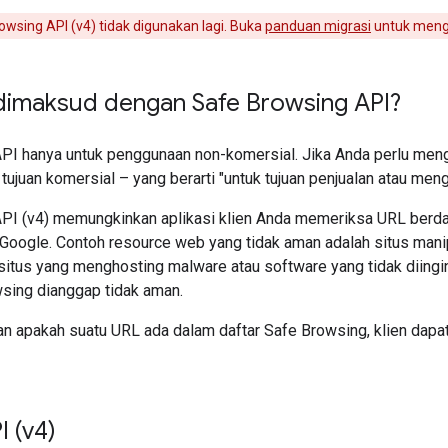
wsing API (v4) tidak digunakan lagi. Buka
panduan migrasi
untuk menge
dimaksud dengan Safe Browsing API?
PI hanya untuk penggunaan non-komersial. Jika Anda perlu me
tujuan komersial – yang berarti "untuk tujuan penjualan atau men
PI (v4) memungkinkan aplikasi klien Anda memeriksa URL berda
 Google. Contoh resource web yang tidak aman adalah situs manip
 situs yang menghosting malware atau software yang tidak diing
wsing dianggap tidak aman.
n apakah suatu URL ada dalam daftar Safe Browsing, klien da
 (v4)