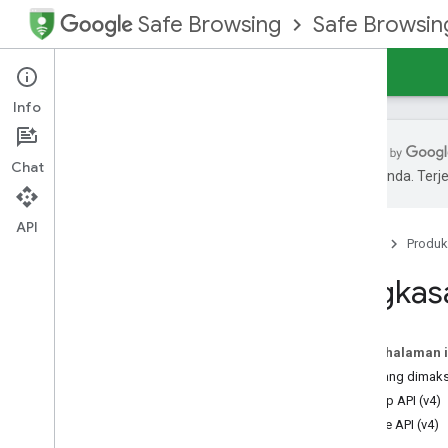
Safe Browsing
Safe Browsing
Panduan
Referensi
Dukungan
Info
Chat
pilihan Anda. Te
Safe Browsing API (v4)
API
Beranda
Produk
Pengantar
Ringkasan
Ringkas
Mulai
API
Pada halaman i
API Pencarian (v4)
Apa yang dimaks
Mengupdate API (v4)
Lookup API (v4)
Daftar Safe Browsing
Update API (v4)