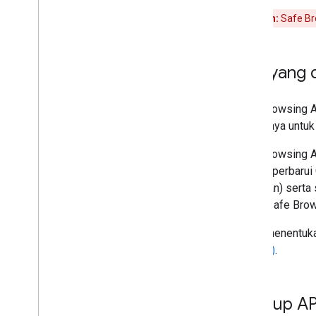
Dasar-dasar
Peringatan:
Safe Bro
Menyimpan ke cache
Kompresi
Database Lokal
Apa yang 
Metadata
Frekuensi Permintaan
Safe Browsing A
Memperbarui Batasan
berbahaya untuk 
URL dan Hashing
Safe Browsing A
Kode Status HTTP
terus diperbarui
Catatan Rilis
penipuan) serta
Referensi
daftar Safe Bro
Untuk menentuka
Laporan
API (v4)
.
Melaporkan Data yang Salah
API Safe Browsing (v5)
Lookup API
Dokumentasi