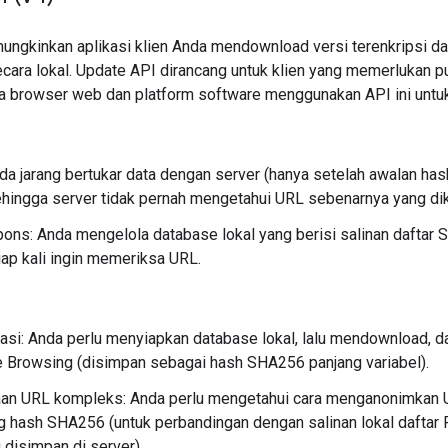
ngkinkan aplikasi klien Anda mendownload versi terenkripsi da
ecara lokal. Update API dirancang untuk klien yang memerlukan p
a browser web dan platform software menggunakan API ini untu
nda jarang bertukar data dengan server (hanya setelah awalan h
ehingga server tidak pernah mengetahui URL sebenarnya yang diku
ons: Anda mengelola database lokal yang berisi salinan daftar 
iap kali ingin memeriksa URL.
si: Anda perlu menyiapkan database lokal, lalu mendownload, da
e Browsing (disimpan sebagai hash SHA256 panjang variabel).
an URL kompleks: Anda perlu mengetahui cara menganonimkan U
 hash SHA256 (untuk perbandingan dengan salinan lokal daftar P
disimpan di server).