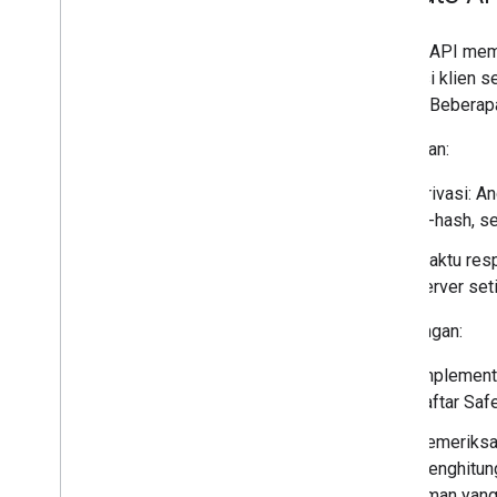
Update API memu
URL sisi klien s
rendah. Beberap
Kelebihan:
Privasi: A
di-hash, s
Waktu resp
server set
Kekurangan:
Implementa
daftar Saf
Pemeriksa
menghitung
Aman yang 