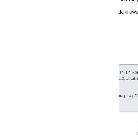
Jika Anda khawat
API.
Kecuali dinyatakan lain, k
Lisensi Apache 2.0
. Untuk
afiliasinya.
Terakhir diperbarui pada 2
Connect
Blog Keamanan Online Google