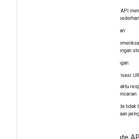
Lookup API memu
API ini sederha
Kelebihan:
Pemeriksa
dengan sta
Kekurangan:
Privasi: U
Waktu resp
pencarian.
Jika Anda tidak 
permintaan jari
Update API