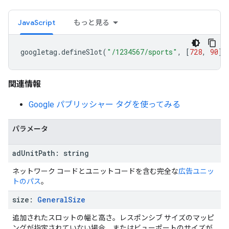
JavaScript
もっと見る
googletag
.
defineSlot
(
"/1234567/sports"
,
[
728
,
90
],
関連情報
Google パブリッシャー タグを使ってみる
パラメータ
ad
Unit
Path
:
string
ネットワーク コードとユニットコードを含む完全な
広告ユニッ
トのパス
。
size
:
General
Size
追加されたスロットの幅と高さ。レスポンシブ サイズのマッピ
ングが指定されていない場合、またはビューポートのサイズが