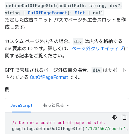
defineOutOfPageSlot
(
adUnitPath
:
string
,
div
?:
string
|
OutOfPageFormat
)
:
Slot
|
null
指定した広告ユニット パスでページ外広告スロットを作
成します。
カスタム ページ外広告の場合、
div
は広告を格納する
div 要素の ID です。詳しくは、
ページ外クリエイティブ
に
関する記事をご覧ください。
GPT で管理されるページ外広告の場合、
div
はサポート
されている
OutOfPageFormat
です。
例
JavaScript
もっと見る
// Define a custom out-of-page ad slot.
googletag
.
defineOutOfPageSlot
(
"/1234567/sports"
,
"