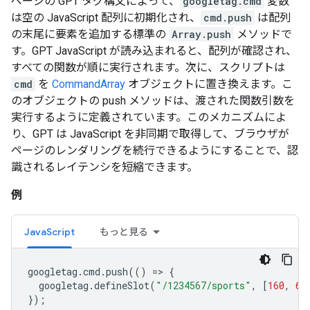
ページの GPT タグ構文によって、
googletag.cmd
変数
は空の JavaScript 配列に初期化され、
cmd.push
は配列
の末尾に要素を追加する標準の
Array.push
メソッドで
す。GPT JavaScript が読み込まれると、配列が確認され、
すべての関数が順に実行されます。次に、スクリプトは
cmd
を
CommandArray
オブジェクトに置き換えます。こ
のオブジェクトの push メソッドは、渡された関数引数を
実行するように定義されています。このメカニズムによ
り、GPT は JavaScript を非同期で取得して、ブラウザが
ページのレンダリングを続行できるようにすることで、認
識されるレイテンシを短縮できます。
例
JavaScript
もっと見る
googletag
.
cmd
.
push
(()
=
>
{
googletag
.
defineSlot
(
"/1234567/sports"
,
[
160
,
60
});