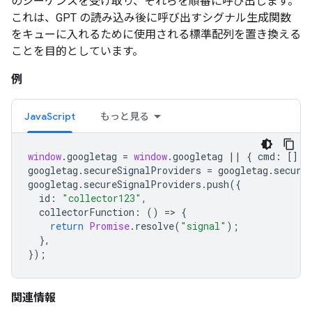
のシーケンスを受け取り、それらを順番に呼び出します。
これは、GPT の読み込み後に呼び出すシグナル生成関数
をキューに入れるために使用される標準配列を置き換える
ことを目的としています。
例
JavaScript
もっと見る
window
.
googletag
=
window
.
googletag
||
{
cmd
:
[]
}
googletag
.
secureSignalProviders
=
googletag
.
secure
googletag
.
secureSignalProviders
.
push
({
id
:
"collector123"
,
collectorFunction
:
()
=
>
{
return
Promise
.
resolve
(
"signal"
);
},
});
関連情報