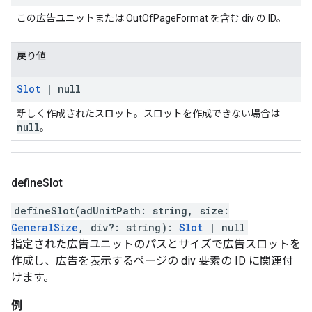
この広告ユニットまたは OutOfPageFormat を含む div の ID。
戻り値
Slot
|
null
新しく作成されたスロット。スロットを作成できない場合は
null
。
define
Slot
defineSlot
(
adUnitPath
:
string
,
size
:
GeneralSize
,
div
?:
string
)
:
Slot
|
null
指定された広告ユニットのパスとサイズで広告スロットを
作成し、広告を表示するページの div 要素の ID に関連付
けます。
例