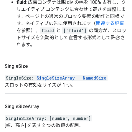
fluid
: 広告コンテナは親 div の幅を 100% 占有し、ク
リエイティブ コンテンツに合わせて高さを調整しま
す。ページ上の通常のブロック要素の動作と同様で
す。ネイティブ広告に使用されます（
関連する記事
を参照）。
fluid
と
['fluid']
の両方が、スロッ
トサイズを流動的として宣言する形式として許容さ
れます。
Single
Size
SingleSize
:
SingleSizeArray
|
NamedSize
スロットの有効なサイズが 1 つ。
Single
Size
Array
SingleSizeArray
:
[
number
,
number
]
[幅、高さ] を表す 2 つの数値の配列。