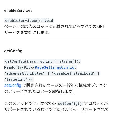
enable
Services
enableServices
(
)
:
void
ページ上の広告スロットに定義されているすべての GPT
サービスを有効にします。
get
Config
getConfig
(
keys
:
string
|
string
[]
)
:
Readonly
<
Pick
<
PageSettingsConfig
,
"adsenseAttributes"
|
"disableInitialLoad"
|
"targeting"
>
>
setConfig
で設定されたページの一般的な構成オプション
のフリーズされたコピーを取得します。
このメソッドでは、すべての
setConfig()
プロパティが
サポートされているわけではありません。サポートされて