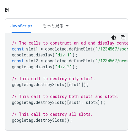
例
JavaScript
もっと見る
// The calls to construct an ad and display conten
const
slot1
=
googletag
.
defineSlot
(
"/1234567/sport
googletag
.
display
(
"div-1"
);
const
slot2
=
googletag
.
defineSlot
(
"/1234567/news"
googletag
.
display
(
"div-2"
);
// This call to destroy only slot1.
googletag
.
destroySlots
([
slot1
]);
// This call to destroy both slot1 and slot2.
googletag
.
destroySlots
([
slot1
,
slot2
]);
// This call to destroy all slots.
googletag
.
destroySlots
();