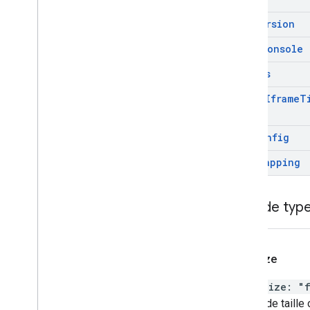
get
Version
open
Console
pubads
set
Ad
Iframe
T
set
Config
size
Mapping
Alias de typ
Fluid
Size
FluidSize
:
"
Chaîne de taille