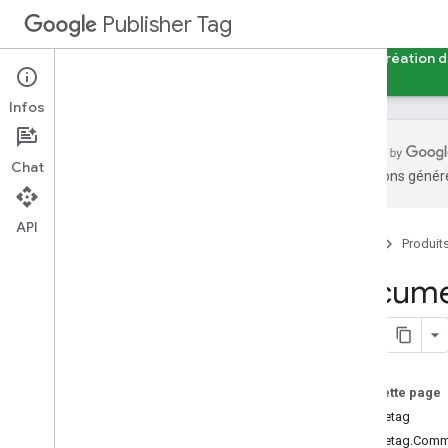
Publisher Tag
Guides
Référence
Exemples
Outil de création 
Infos
Chat
traductions généré
GPT
Documentation de référence sur
API
GPT
Accueil
Produit
Notes de version de GPT
Documen
Historique des versions GPT
Attributs Ad
Sense dans GPT
Migration de l'API Config
Sur cette page
googletag
googletag.Comm