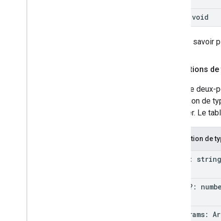
() => void
Pour en savoir p
Annotations de
Un signe deux-po
annotation de ty
renvoyer. Le ta
Annotation de t
param: strin
param?: num
.
.
.
params: Ar