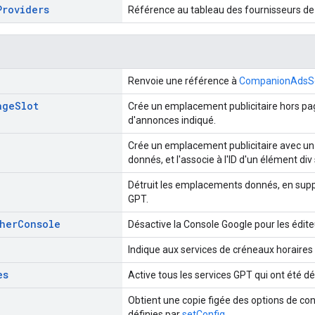
Providers
Référence au tableau des fournisseurs de
Renvoie une référence à
CompanionAdsSe
age
Slot
Crée un emplacement publicitaire hors pag
d'annonces indiqué.
Crée un emplacement publicitaire avec un 
donnés, et l'associe à l'ID d'un élément div
Détruit les emplacements donnés, en supp
GPT.
sher
Console
Désactive la Console Google pour les édite
Indique aux services de créneaux horaires 
es
Active tous les services GPT qui ont été déf
Obtient une copie figée des options de co
définies par
setConfig
.