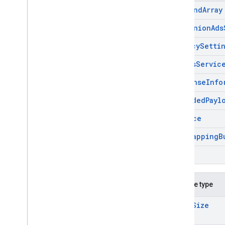
Command
Array
Companion
Ads
Privacy
Setti
Pub
Ads
Servic
Response
Info
Rewarded
Payl
Service
Size
Mapping
B
Slot
Alias de type
Fluid
Size