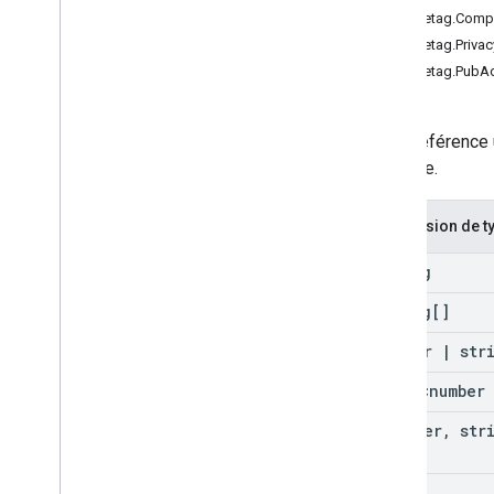
googletag.Comp
googletag.Privac
googletag.PubA
Cette référence u
exemple.
Expression de t
string
string[]
number
|
stri
Array<number
[number
,
stri
Slot