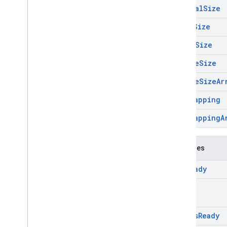
General
Size
Multi
Size
Named
Size
Single
Size
Single
Size
Ar
Size
Mapping
Size
Mapping
A
Variables
api
Ready
cmd
pubads
Ready