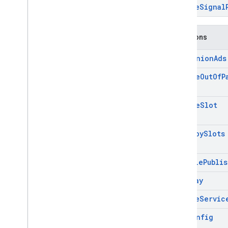
secure
Signal
Fonctions
companion
Ads
define
Out
Of
P
define
Slot
destroy
Slots
disable
Publi
display
enable
Servic
get
Config