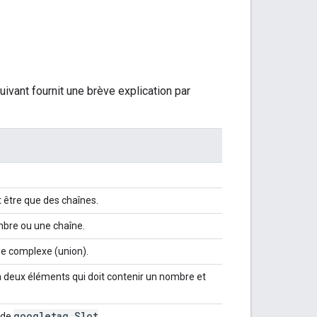
uivant fournit une brève explication par
 être que des chaînes.
mbre ou une chaîne.
pe complexe (union).
 à deux éléments qui doit contenir un nombre et
googletag
.
Slot
e de
.