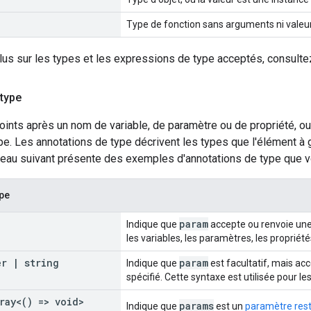
Type de fonction sans arguments ni valeur 
lus sur les types et les expressions de type acceptés, consulte
 type
ints après un nom de variable, de paramètre ou de propriété, ou
pe. Les annotations de type décrivent les types que l'élément à
bleau suivant présente des exemples d'annotations de type que v
ype
g
param
Indique que
accepte ou renvoie une 
les variables, les paramètres, les propriété
ber
|
string
param
Indique que
est facultatif, mais ac
spécifié. Cette syntaxe est utilisée pour le
ray<() => void>
params
Indique que
est un
paramètre res