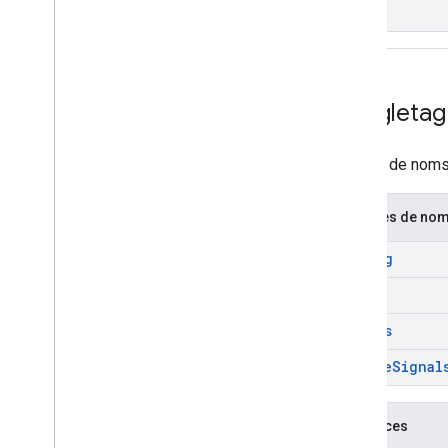
googletag
Espace de noms 
Espaces de no
config
enums
events
secure
Signal
Interfaces