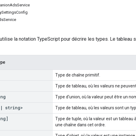
anionAdsService
ySettingsConfig
dsService
tilise la notation TypeScript pour décrire les types. Le tableau s
ype
Type de chaîne primitif.
Type de tableau, où les valeurs ne peuvent
ng
Type d'union, où la valeur peut être un no
|
string>
Type de tableau, où les valeurs sont un ty
ng]
Type de tuple, où la valeur est un tableau
une chaîne dans cet ordre.
Type d'objet, où la valeur est une instanc