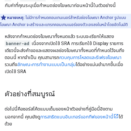
กับค่าที่คุณระบุเมื่อกําหนดช่องโฆษณาก่อนหน้านี้ในตัวอย่างนี้
หมายเหตุ:
ไม่มีการกําหนดคอนเทนเนอร์สําหรับช่องโฆษณา Anchor รูปแบบ
โฆษณา Anchor จะสร้างและแทรกคอนเทนเนอร์ของตัวเองลงในหน้าโดยอัตโนมัติ
หลังจากกําหนดช่องโฆษณาทั้งหมดแล้ว ระบบจะเรียกให้แสดง
banner-ad
เนื่องจากเปิดใช้ SRA การเรียกใช้ Display รายการ
เดียวนี้จะส่งคําขอและแสดงผลช่องโฆษณาทั้งหมดที่กําหนดไว้จนถึง
ตอนนี้ หากจําเป็น คุณสามารถ
ควบคุมการโหลดและรีเฟรชโฆษณา
รวมถึง
ลักษณะการทํางานแบบเป็นกลุ่ม
ได้อย่างแม่นยํามากขึ้นเมื่อ
เปิดใช้ SRA
ตัวอย่างที่สมบูรณ์
ต่อไปนี้คือซอร์สโค้ดแบบเต็มของหน้าตัวอย่างที่คู่มือนี้อิงตาม
นอกจากนี้ คุณยังดู
การสาธิตแบบอินเทอร์แอกทีฟของหน้านี้
ได้
ด้วย