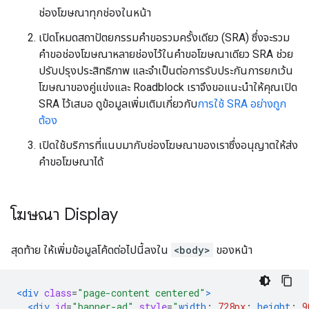
ช่องโฆษณาทุกช่องในหน้า
เปิดโหมดสถาปัตยกรรมคำขอรวมครั้งเดียว (SRA) ซึ่งจะรวม
คําขอช่องโฆษณาหลายช่องไว้ในคําขอโฆษณาเดียว SRA ช่วย
ปรับปรุงประสิทธิภาพ และจําเป็นต่อการรับประกันการยกเว้น
โฆษณาของคู่แข่งและ Roadblock เราจึงขอแนะนําให้คุณเปิด
SRA ไว้เสมอ ดูข้อมูลเพิ่มเติมเกี่ยวกับ
การใช้ SRA อย่างถูก
ต้อง
เปิดใช้บริการที่แนบมากับช่องโฆษณาของเราซึ่งอนุญาตให้ส่ง
คําขอโฆษณาได้
โฆษณา Display
สุดท้าย ให้เพิ่มข้อมูลโค้ดต่อไปนี้ลงใน
<body>
ของหน้า
<div
class
=
"page-content centered"
>
<div
id
=
"banner-ad"
style
=
"
width
:
728px
;
height
:
9