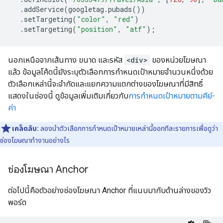
.
addService
(
googletag
.
pubads
())
.
setTargeting
(
"color"
,
"red"
)
.
setTargeting
(
"position"
,
"atf"
);
นอกเหนือจากเส้นทาง ขนาด และรหัส
<div>
ของหน่วยโฆษณา
แล้ว ข้อมูลโค้ดนี้ยังระบุตัวเลือกการกำหนดเป้าหมายจํานวนหนึ่งด้วย
ตัวเลือกเหล่านี้จะจํากัดและแยกความแตกต่างของโฆษณาที่มีสิทธิ์
แสดงในช่องนี้ ดูข้อมูลเพิ่มเติมเกี่ยวกับ
การกำหนดเป้าหมายตามคีย์-
ค่า
เคล็ดลับ:
ลองนําตัวเลือกการกําหนดเป้าหมายเหล่านี้ออกทีละรายการเพื่อดูว่า
ช่องโฆษณาทํางานอย่างไร
ช่องโฆษณา Anchor
ต่อไปนี้คือตัวอย่างช่องโฆษณา Anchor ที่แนบมากับด้านล่างของวิว
พอร์ต