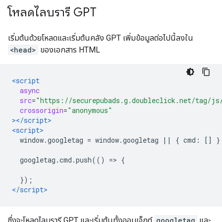
โหลดไลบรารี GPT
เริ่มต้นด้วยโหลดและเริ่มต้นคลัง GPT เพิ่มข้อมูลต่อไปนี้ลงใน
<head>
ของเอกสาร HTML
<script
async
src
=
"https://securepubads.g.doubleclick.net/tag/js
crossorigin
=
"anonymous"
></script>
<script>
  window
.
googletag 
=
 window
.
googletag 
||
{
 cmd
:
[]
}
  googletag
.
cmd
.
push
(()
=>
{
});
</script>
ซึ่งจะโหลดไลบรารี GPT และเริ่มต้นทั้งออบเจ็กต์
googletag
และ