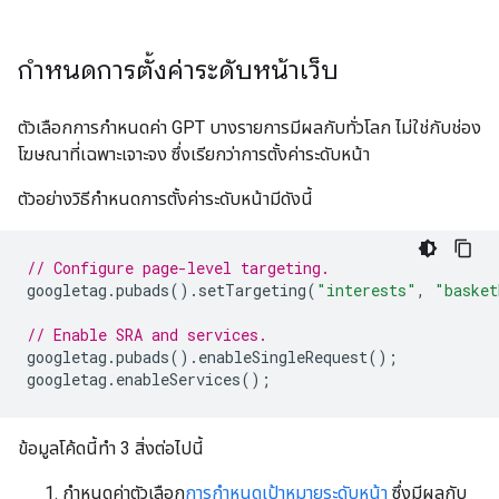
กำหนดการตั้งค่าระดับหน้าเว็บ
ตัวเลือกการกําหนดค่า GPT บางรายการมีผลกับทั่วโลก ไม่ใช่กับช่อง
โฆษณาที่เฉพาะเจาะจง ซึ่งเรียกว่าการตั้งค่าระดับหน้า
ตัวอย่างวิธีกําหนดการตั้งค่าระดับหน้ามีดังนี้
// Configure page-level targeting.
googletag
.
pubads
().
setTargeting
(
"interests"
,
"basket
// Enable SRA and services.
googletag
.
pubads
().
enableSingleRequest
();
googletag
.
enableServices
();
ข้อมูลโค้ดนี้ทํา 3 สิ่งต่อไปนี้
กําหนดค่าตัวเลือก
การกําหนดเป้าหมายระดับหน้า
ซึ่งมีผลกับ