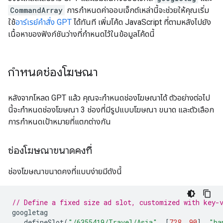
CommandArray
การกำหนดค่าออบเจ็กต์เหล่านี้จะช่วยให้คุณเริ่ม
ใช้
อาร์เรย์คำสั่ง GPT
ได้ทันที เพิ่มโค้ด JavaScript ที่ตามหลังไปยัง
เนื้อหาของฟังก์ชันว่างที่กําหนดไว้ในข้อมูลโค้ดนี้
กําหนดช่องโฆษณา
หลังจากโหลด GPT แล้ว คุณจะกําหนดช่องโฆษณาได้ ตัวอย่างต่อไป
นี้จะกําหนดช่องโฆษณา 3 ช่องที่มีรูปแบบโฆษณา ขนาด และตัวเลือก
การกําหนดเป้าหมายที่แตกต่างกัน
ช่องโฆษณาขนาดคงที่
ช่องโฆษณาขนาดคงที่แบบง่ายมีดังนี้
// Define a fixed size ad slot, customized with key-
googletag
.
defineSlot
(
"/6355419/Travel/Asia"
,
[
728
,
90
],
"ba