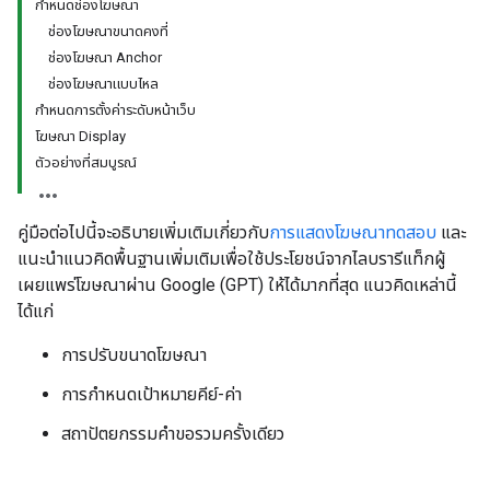
กําหนดช่องโฆษณา
ช่องโฆษณาขนาดคงที่
ช่องโฆษณา Anchor
ช่องโฆษณาแบบไหล
กำหนดการตั้งค่าระดับหน้าเว็บ
โฆษณา Display
ตัวอย่างที่สมบูรณ์
คู่มือต่อไปนี้จะอธิบายเพิ่มเติมเกี่ยวกับ
การแสดงโฆษณาทดสอบ
และ
แนะนำแนวคิดพื้นฐานเพิ่มเติมเพื่อใช้ประโยชน์จากไลบรารีแท็กผู้
เผยแพร่โฆษณาผ่าน Google (GPT) ให้ได้มากที่สุด แนวคิดเหล่านี้
ได้แก่
การปรับขนาดโฆษณา
การกำหนดเป้าหมายคีย์-ค่า
สถาปัตยกรรมคำขอรวมครั้งเดียว