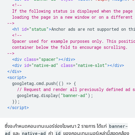
<!--
  If the following status is displayed when the page 
  loading the page in a new window or on a different 
-->
<h1
id
=
"status"
>
Anchor ads are not supported on th
<!--
  Spacer used for example purposes only. This positi
  container below the fold to encourage scrolling.
-->
<div
class
=
"spacer"
></div>
<div
id
=
"native-ad"
class
=
"native-slot"
></div>
</div>
<script>
  googletag
.
cmd
.
push
(()
=>
{
// Request and render all previously defined ad s
    googletag
.
display
(
"banner-ad"
);
});
</script>
ซึ่งจะกําหนดคอนเทนเนอร์ช่องโฆษณา 2 รายการ ได้แก่
banner-
ad
และ
native-ad
ค่า
id
ของคอนเทนเนอร์เหล่านี้สอดคล้อง