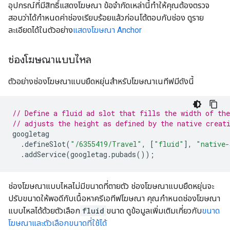
อุปกรณ์ที่มีสิทธิ์แสดงโฆษณา ข้อจํากัดเหล่านี้ทําให้คุณต้องตรวจ
สอบว่าได้กําหนดค่าช่องเรียบร้อยแล้วก่อนโต้ตอบกับช่อง ดูราย
ละเอียดได้ในตัวอย่าง
แสดงโฆษณา Anchor
ช่องโฆษณาแบบไหล
ตัวอย่างช่องโฆษณาแบบยืดหยุ่นสําหรับโฆษณาเนทีฟมีดังนี้
// Define a fluid ad slot that fills the width of th
// adjusts the height as defined by the native creat
googletag
.
defineSlot
(
"/6355419/Travel"
,
[
"fluid"
],
"native-
.
addService
(
googletag
.
pubads
());
ช่องโฆษณาแบบไหลไม่มีขนาดที่ตายตัว ช่องโฆษณาแบบยืดหยุ่นจะ
ปรับขนาดให้พอดีกับเนื้อหาครีเอทีฟโฆษณา คุณกําหนดช่องโฆษณา
แบบไหลได้ด้วยตัวเลือก
fluid
ขนาด ดูข้อมูลเพิ่มเติมเกี่ยวกับ
ขนาด
โฆษณาและตัวเลือกขนาดที่ใช้ได้