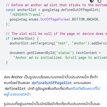
// Define an anchor ad slot that sticks to the botto
const
 anchorSlot 
=
 googletag
.
defineOutOfPageSlot
(
"/6355419/Travel"
,
  googletag
.
enums
.
OutOfPageFormat
.
BOTTOM_ANCHOR
,
);
// The slot will be null if the page or device does 
if
(
anchorSlot
)
{
  anchorSlot
.
setTargeting
(
"test"
,
"anchor"
).
addServi
  document
.
getElementById
(
"status"
).
textContent 
=
"Anchor ad is initialized. Scroll page to activa
}
ช่อง Anchor เป็นรูปแบบโฆษณานอกหน้าเว็บประเภทหนึ่ง ซึ่งกํา
หนดโดยใช้เมธอด
defineOutOfPageSlot
แทนเมธอด
defineSlot
ปกติ ดูข้อมูลเพิ่มเติมเกี่ยวกับ
ครีเอทีฟโฆษณาที่ไม่
อยู่ในขอบเขตหน้า
รูปแบบที่อยู่นอกหน้าเว็บมักมีข้อจํากัดเกี่ยวกับประเภทหน้าเว็บและ