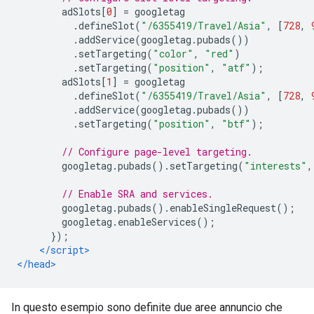
        adSlots
[
0
]
=
 googletag
.
defineSlot
(
"/6355419/Travel/Asia"
,
[
728
,
.
addService
(
googletag
.
pubads
())
.
setTargeting
(
"color"
,
"red"
)
.
setTargeting
(
"position"
,
"atf"
);
        adSlots
[
1
]
=
 googletag
.
defineSlot
(
"/6355419/Travel/Asia"
,
[
728
,
.
addService
(
googletag
.
pubads
())
.
setTargeting
(
"position"
,
"btf"
);
// Configure page-level targeting.
        googletag
.
pubads
().
setTargeting
(
"interests"
,
// Enable SRA and services.
        googletag
.
pubads
().
enableSingleRequest
();
        googletag
.
enableServices
();
});
</script>
</head>
In questo esempio sono definite due aree annuncio che