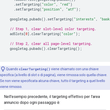
.
setTargeting
(
"color"
,
"red"
)
.
setTargeting
(
"position"
,
"atf"
);
  googletag
.
pubads
().
setTargeting
(
"interests"
,
"bask
// Step 1, clear slot-level color targeting.
  adSlots
[
0
].
clearTargeting
(
"color"
);
// Step 2, clear all page-level targeting.
  googletag
.
pubads
().
clearTargeting
();
Quando
clearTargeting()
viene chiamato con una chiave
specifica (a livello di slot o di pagina), viene rimossa solo quella chiave.
Se non viene specificata alcuna chiave, tutto il targeting a quel livello
viene rimosso.
Nell'esempio precedente, il targeting effettivo per l'area
annuncio dopo ogni passaggio è: