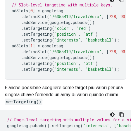
// Slot-level targeting with multiple keys.
adSlots
[
0
]
=
 googletag
.
defineSlot
(
'/6355419/Travel/Asia'
,
[
728
,
90
],
.
addService
(
googletag
.
pubads
())
.
setTargeting
(
'color'
,
'red'
)
.
setTargeting
(
'position'
,
'atf'
)
.
setTargeting
(
'interests'
,
'basketball'
);
adSlots
[
1
]
=
 googletag
.
defineSlot
(
'/6355419/Travel/Asia'
,
[
728
,
90
],
.
addService
(
googletag
.
pubads
())
.
setTargeting
(
'position'
,
'btf'
)
.
setTargeting
(
'interests'
,
'basketball'
);
È anche possibile scegliere come target più valori per una
singola chiave fornendo un array di valori quando chiami
setTargeting()
:
// Page-level targeting with multiple values for a s
googletag
.
pubads
().
setTargeting
(
'interests'
,
[
'baseb