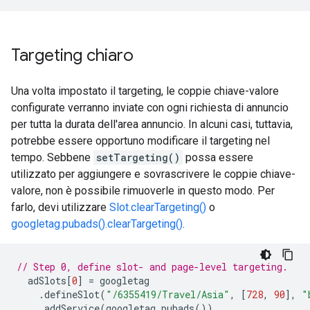
Targeting chiaro
Una volta impostato il targeting, le coppie chiave-valore
configurate verranno inviate con ogni richiesta di annuncio
per tutta la durata dell'area annuncio. In alcuni casi, tuttavia,
potrebbe essere opportuno modificare il targeting nel
tempo. Sebbene
setTargeting()
possa essere
utilizzato per aggiungere e sovrascrivere le coppie chiave-
valore, non è possibile rimuoverle in questo modo. Per
farlo, devi utilizzare
Slot.clearTargeting()
o
googletag.pubads().clearTargeting()
.
// Step 0, define slot- and page-level targeting.
  adSlots
[
0
]
=
 googletag
.
defineSlot
(
"/6355419/Travel/Asia"
,
[
728
,
90
],
"
.
addService
(
googletag
.
pubads
())