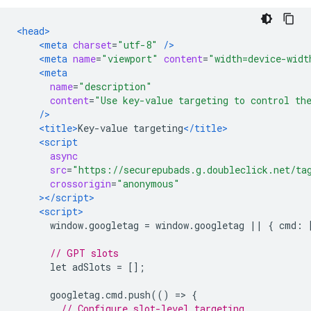
<head>
<meta
charset
=
"utf-8"
/>
<meta
name
=
"viewport"
content
=
"width=device-widt
<meta
name
=
"description"
content
=
"Use key-value targeting to control th
/>
<title>
Key-value targeting
</title>
<script
async
src
=
"https://securepubads.g.doubleclick.net/ta
crossorigin
=
"anonymous"
></script>
<script>
      window
.
googletag 
=
 window
.
googletag 
||
{
 cmd
:
// GPT slots
      let adSlots 
=
[];
      googletag
.
cmd
.
push
(()
=>
{
// Configure slot-level targeting.