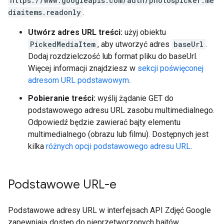
https://www.googleapis.com/auth/photospicker.me
diaitems.readonly
.
Utwórz adres URL treści:
użyj obiektu
PickedMediaItem
, aby utworzyć adres
baseUrl
.
Dodaj rozdzielczość lub format pliku do baseUrl.
Więcej informacji znajdziesz w
sekcji poświęconej
adresom URL podstawowym
.
Pobieranie treści:
wyślij żądanie GET do
podstawowego adresu URL zasobu multimedialnego.
Odpowiedź będzie zawierać bajty elementu
multimedialnego (obrazu lub filmu). Dostępnych jest
kilka
różnych opcji podstawowego adresu URL
.
Podstawowe URL-e
Podstawowe adresy URL w interfejsach API Zdjęć Google
zapewniają dostęp do nieprzetworzonych bajtów