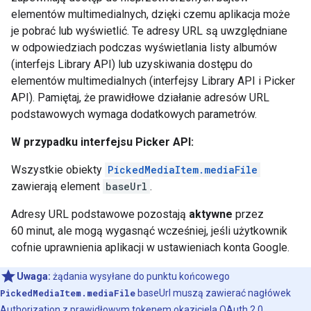
elementów multimedialnych, dzięki czemu aplikacja może
je pobrać lub wyświetlić. Te adresy URL są uwzględniane
w odpowiedziach podczas wyświetlania listy albumów
(interfejs Library API) lub uzyskiwania dostępu do
elementów multimedialnych (interfejsy Library API i Picker
API). Pamiętaj, że prawidłowe działanie adresów URL
podstawowych wymaga dodatkowych parametrów.
W przypadku interfejsu Picker API:
Wszystkie obiekty
PickedMediaItem.mediaFile
zawierają element
baseUrl
.
Adresy URL podstawowe pozostają
aktywne
przez
60 minut, ale mogą wygasnąć wcześniej, jeśli użytkownik
cofnie uprawnienia aplikacji w ustawieniach konta Google.
Uwaga:
żądania wysyłane do punktu końcowego
PickedMediaItem.mediaFile
baseUrl muszą zawierać nagłówek
Authorization z prawidłowym tokenem okaziciela OAuth 2.0.