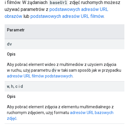
i filmów. W żądaniach
baseUrl
zdjęć ruchomych możesz
używać parametrów z
podstawowych adresów URL
obrazów
lub
podstawowych adresów URL filmów
.
Parametr
dv
Opis
Aby pobrać element wideo z multimediów z użyciem zdjęcia
dv
w ruchu, użyj parametru
w taki sam sposób jak w przypadku
adresów URL filmów podstawowych
.
w
h
c
d
,
,
i
Opis
Aby pobrać element zdjęcia z elementu multimedialnego z
ruchomym zdjęciem, użyj formatu
adresów URL bazowych
zdjęć
.