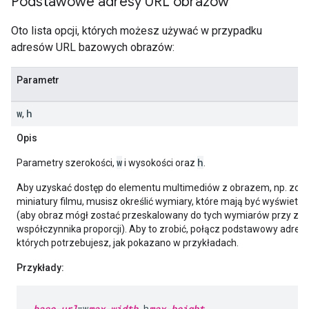
Podstawowe adresy URL obrazów
Oto lista opcji, których możesz używać w przypadku
adresów URL bazowych obrazów:
Parametr
w
h
,
Opis
w
h
Parametry szerokości,
i wysokości oraz
.
Aby uzyskać dostęp do elementu multimediów z obrazem, np. zdjęc
miniatury filmu, musisz określić wymiary, które mają być wyświetlan
(aby obraz mógł zostać przeskalowany do tych wymiarów przy za
współczynnika proporcji). Aby to zrobić, połącz podstawowy adres
których potrzebujesz, jak pokazano w przykładach.
Przykłady:
base-url
=w
max-width
-h
max-height