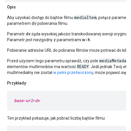
Opis
mediaItem
Aby uzyskać dostęp do bajtów filmu
, połącz parametr
dv
parametrem
pobierania filmu.
Parametr
dv
żąda wysokiej jakości transkodowanej wersji oryginaln
Parametr jest niezgodny z parametrami
w
i
h
.
Pobieranie adresów URL do pobrania filmów może potrwać do kilku
mediaMetadata
Przed użyciem tego parametru sprawdź, czy pole
READY
elementów multimediów ma wartość
. Jeśli jednak Twój el
multimedialny nie został
w pełni przetworzony
, może pojawić się bł
Przykłady:
base-url
=
dv
Ten przykład pokazuje, jak pobrać liczbę bajtów filmu: