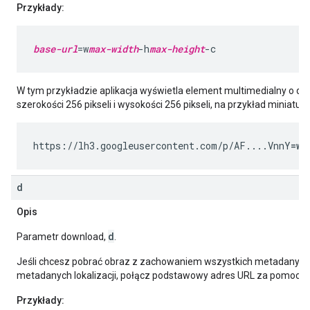
Przykłady:
base-url
=w
max-width
-h
max-height
W tym przykładzie aplikacja wyświetla element multimedialny o do
szerokości 256 pikseli i wysokości 256 pikseli, na przykład miniaturę
https://lh3.googleusercontent.com/p/AF....VnnY
=w2
d
Opis
d
Parametr download,
.
Jeśli chcesz pobrać obraz z zachowaniem wszystkich metadanych 
metadanych lokalizacji, połącz podstawowy adres URL za pomocą
Przykłady: