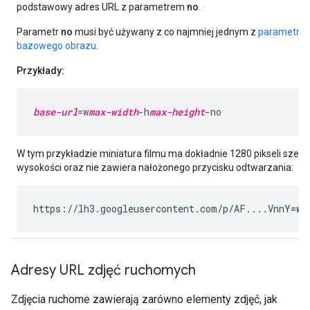
podstawowy adres URL z parametrem
no
.
Parametr
no
musi być używany z co najmniej jednym z
parametrów
bazowego obrazu
.
Przykłady:
base-url
=w
max-width
-h
max-height
-no
W tym przykładzie miniatura filmu ma dokładnie 1280 pikseli szeroko
wysokości oraz nie zawiera nałożonego przycisku odtwarzania:
https://lh3.googleusercontent.com/p/AF....VnnY
=w1
Adresy URL zdjęć ruchomych
Zdjęcia ruchome zawierają zarówno elementy zdjęć, jak