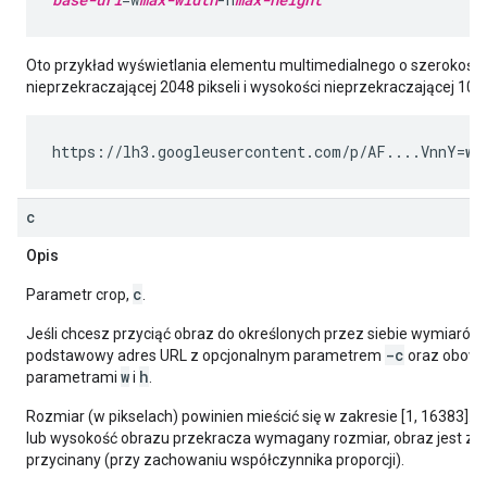
Oto przykład wyświetlania elementu multimedialnego o szerokości
nieprzekraczającej 2048 pikseli i wysokości nieprzekraczającej 1024
https://lh3.googleusercontent.com/p/AF....VnnY=
w2
c
Opis
c
Parametr crop,
.
Jeśli chcesz przyciąć obraz do określonych przez siebie wymiarów,
-c
podstawowy adres URL z opcjonalnym parametrem
oraz obow
w
h
parametrami
i
.
Rozmiar (w pikselach) powinien mieścić się w zakresie [1, 16383]. J
lub wysokość obrazu przekracza wymagany rozmiar, obraz jest zmn
przycinany (przy zachowaniu współczynnika proporcji).