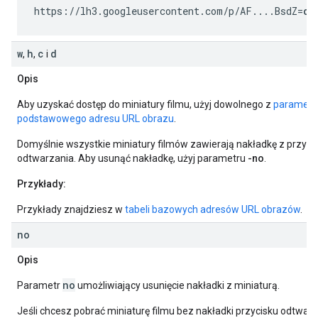
https://lh3.googleusercontent.com/p/AF....BsdZ=
dv
w
h
c
d
,
,
i
Opis
Aby uzyskać dostęp do miniatury filmu, użyj dowolnego z
paramet
podstawowego adresu URL obrazu
.
Domyślnie wszystkie miniatury filmów zawierają nakładkę z przyci
odtwarzania. Aby usunąć nakładkę, użyj parametru
-no
.
Przykłady:
Przykłady znajdziesz w
tabeli bazowych adresów URL obrazów
.
no
Opis
no
Parametr
umożliwiający usunięcie nakładki z miniaturą.
Jeśli chcesz pobrać miniaturę filmu bez nakładki przycisku odtwarz