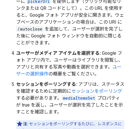
ーに
pickerUri
を提供します（クリック可能なリ
ンクまたは QR コードとして）。この URL を使用す
ると、Google フォト アプリが安全に開きます。ウェ
ブベースのアプリケーションの場合は、この URI に
/autoclose
を追加して、ユーザーが選択を完了し
た後に Google フォト ウィンドウを自動的に閉じる
ことができます。
ユーザーがメディア アイテムを選択する:
Google フ
ォト アプリ内で、ユーザーはライブラリを閲覧し、
アプリと共有する写真や動画を選択できます。
ユー
ザーの選択操作
の概要をご覧ください。
セッションをポーリングする:
アプリは、ステータス
を確認するために定期的に
セッションをポーリング
する必要があります。
mediaItemsSet
プロパティ
が true を返し、ユーザーが選択を完了したことを示
すことを確認します。
注:
セッションをポーリングするたびに、レスポンスに