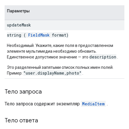
Параметры
update
Mask
string (
FieldMask
format)
Необходимый. Укажите, какие поля в предоставленном
элементе мультимедиа необходимо обновить.
description
Единственное допустимое значение — это
.
Это разделенный запятыми список полных имен полей.
"user.displayName,photo"
Пример:
.
Тело запроса
Тело запроса содержит экземпляр
MediaItem
.
Тело ответа