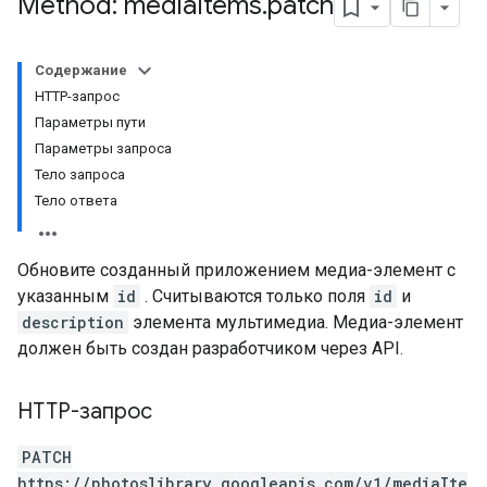
Method: media
Items
.
patch
Содержание
HTTP-запрос
Параметры пути
Параметры запроса
Тело запроса
Тело ответа
Обновите созданный приложением медиа-элемент с
указанным
id
. Считываются только поля
id
и
description
элемента мультимедиа. Медиа-элемент
должен быть создан разработчиком через API.
HTTP-запрос
PATCH
https://photoslibrary.googleapis.com/v1/mediaIte