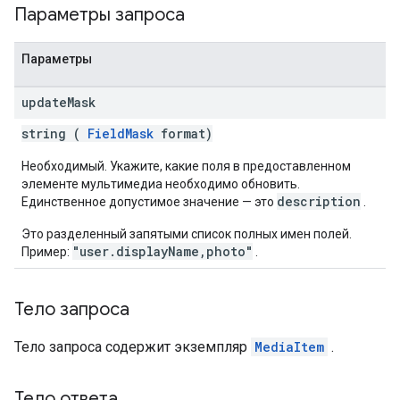
Параметры запроса
Параметры
update
Mask
string (
FieldMask
format)
Необходимый. Укажите, какие поля в предоставленном
элементе мультимедиа необходимо обновить.
description
Единственное допустимое значение — это
.
Это разделенный запятыми список полных имен полей.
"user.displayName,photo"
Пример:
.
Тело запроса
Тело запроса содержит экземпляр
MediaItem
.
Тело ответа