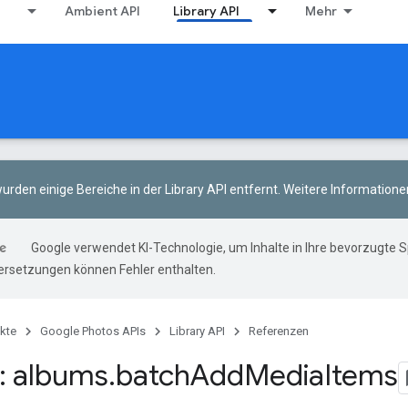
Ambient API
Library API
Mehr
urden einige Bereiche in der Library API entfernt.
Weitere Informatione
Google verwendet KI-Technologie, um Inhalte in Ihre bevorzugte 
ersetzungen können Fehler enthalten.
kte
Google Photos APIs
Library API
Referenzen
: albums
.
batch
Add
Media
Items