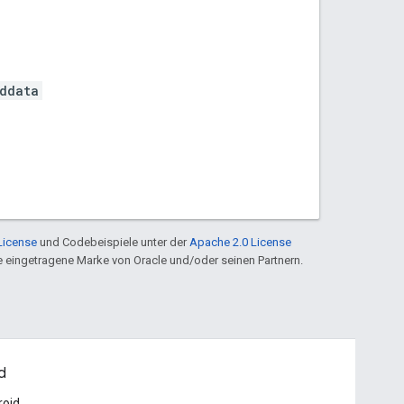
ddata
License
und Codebeispiele unter der
Apache 2.0 License
ine eingetragene Marke von Oracle und/oder seinen Partnern.
d
roid