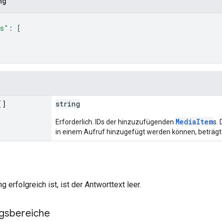
ng
ds"
: 
[
[]
string
MediaItem
Erforderlich. IDs der hinzuzufügenden
s.
in einem Aufruf hinzugefügt werden können, beträgt
 erfolgreich ist, ist der Antworttext leer.
ngsbereiche