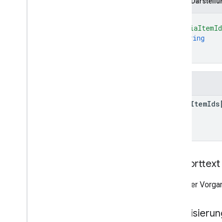
JSON-Darstellu
{
"mediaItemI
string
]
}
Felder
media
Item
Ids
Antworttext
Wenn der Vorgang
Autorisieru