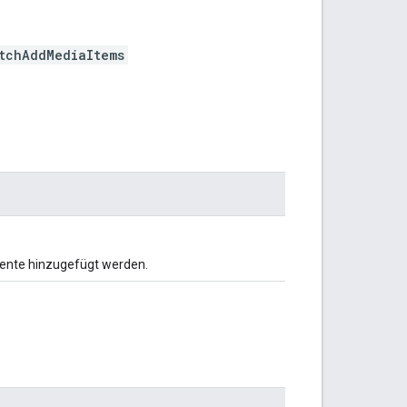
tchAddMediaItems
mente hinzugefügt werden.