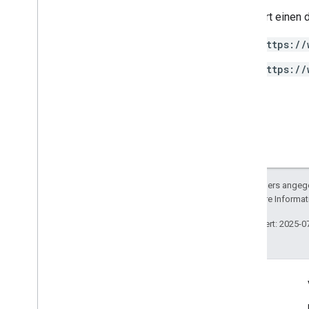
Erfordert einen 
https://
https://
Sofern nicht anders angege
lizenziert. Weitere Informa
Zuletzt aktualisiert: 2025-0
Engagieren
Google Developer Program