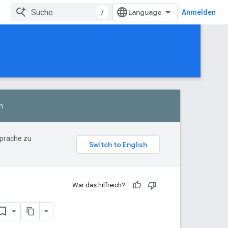
/
Anmelden
n
Sprache zu
War das hilfreich?