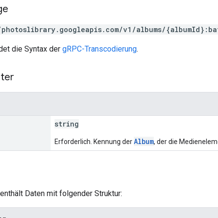
ge
/photoslibrary.googleapis.com/v1/albums/{albumId}:ba
et die Syntax der
gRPC-Transcodierung
.
ter
string
Album
Erforderlich. Kennung der
, der die Medienele
enthält Daten mit folgender Struktur: