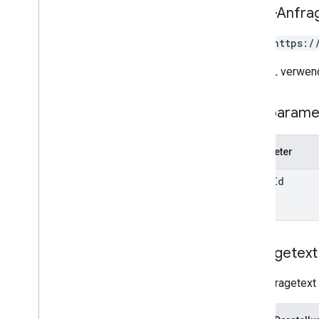
HTTP-Anfra
POST https:/
Die URL verwend
Pfadparame
Parameter
album
Id
Anfragetext
Der Anfragetext 