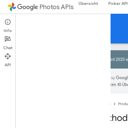
Übersicht
Picker API
Photos APIs
Library API
Info
Leitfäden
Referenzen
Beispiele
Chat
Am 1. April 2025 w
API
Ressourcenübersicht
übersetzen. KI-Üb
REST-Ressourcen
Alben
Übersicht
Startseite
Produ
add
Enrichment
Method
batch
Add
Media
Items
batch
Remove
Media
Items