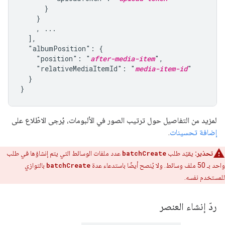
      }

    }

    , ...

  ],

  "albumPosition": {

    "position": "
after-media-item
",

    "relativeMediaItemId": "
media-item-id
"

  }

}
لمزيد من التفاصيل حول ترتيب الصور في الألبومات، يُرجى الاطّلاع على
إضافة تحسينات
.
تحذير:
يقيّد طلب
batchCreate
عدد ملفات الوسائط التي يتم إنشاؤها في طلب
واحد بـ 50 ملف وسائط. ولا يُنصح أيضًا باستدعاء عدة
batchCreate
بالتوازي
للمستخدم نفسه.
ردّ إنشاء العنصر