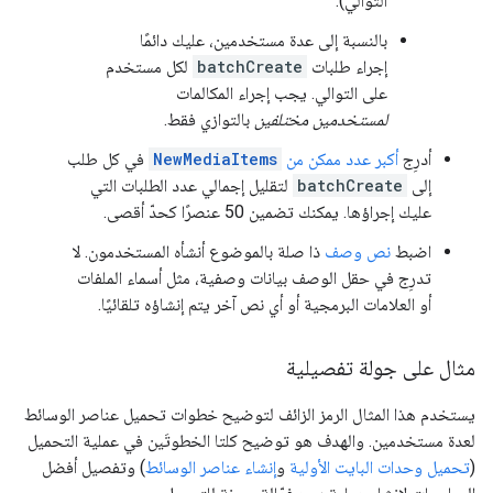
التوالي).
بالنسبة إلى عدة مستخدمين، عليك دائمًا
إجراء طلبات
batchCreate
لكل مستخدم
على التوالي. يجب إجراء المكالمات
لمستخدمين مختلفين
بالتوازي فقط.
أدرِج
أكبر عدد ممكن من
NewMediaItems
في كل طلب
إلى
batchCreate
لتقليل إجمالي عدد الطلبات التي
عليك إجراؤها. يمكنك تضمين 50 عنصرًا كحدّ أقصى.
اضبط
نص وصف
ذا صلة بالموضوع أنشأه المستخدمون. لا
تدرِج في حقل الوصف بيانات وصفية، مثل أسماء الملفات
أو العلامات البرمجية أو أي نص آخر يتم إنشاؤه تلقائيًا.
مثال على جولة تفصيلية
يستخدم هذا المثال الرمز الزائف لتوضيح خطوات تحميل عناصر الوسائط
لعدة مستخدمين. والهدف هو توضيح كلتا الخطوتَين في عملية التحميل
(
تحميل وحدات البايت الأولية
و
إنشاء عناصر الوسائط
) وتفصيل أفضل