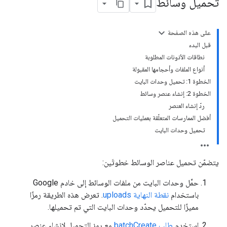
تحميل وسائط
على هذه الصفحة
قبل البدء
نطاقات الأذونات المطلوبة
أنواع الملفات وأحجامها المقبولة
الخطوة 1: تحميل وحدات البايت
الخطوة 2: إنشاء عنصر وسائط
ردّ إنشاء العنصر
أفضل الممارسات المتعلّقة بعمليات التحميل
تحميل وحدات البايت
يتضمّن تحميل عناصر الوسائط خطوتَين:
حمِّل وحدات البايت من ملفات الوسائط إلى خادم Google
باستخدام
نقطة النهاية uploads
. تعرض هذه الطريقة رمزًا
مميزًا للتحميل يحدّد وحدات البايت التي تم تحميلها.
استخدِم
طلب batchCreate
مع رمز التحميل لإنشاء عنصر