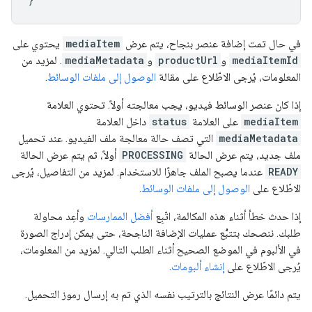
في حال تمت إضافة عنصر بنجاح، يتم عرض
mediaItem
يحتوي على
mediaItemId
و
productUrl
و
mediaMetadata
. لمزيد من
المعلومات، يُرجى الاطّلاع على مقالة
الوصول إلى ملفات الوسائط
.
إذا كان عنصر الوسائط فيديو، يجب معالجته أولاً. تحتوي العلامة
mediaItem
على العلامة
status
داخل العلامة
mediaMetadata
التي تصف حالة معالجة ملف الفيديو. عند تحميل
ملف جديد، يتم عرض الحالة
PROCESSING
أولاً، ثم يتم عرض الحالة
READY
عندما يصبح الملف جاهزًا للاستخدام. لمزيد من التفاصيل، يُرجى
الاطّلاع على
الوصول إلى ملفات الوسائط
.
إذا حدث خطأ أثناء هذه المكالمة، اتّبِع
أفضل الممارسات
وأعِد محاولة
طلبك. ننصحك بتتبُّع عمليات الإضافة الناجحة، حتى يمكن إدراج الصورة
في الألبوم في الموضع الصحيح أثناء الطلب التالي. لمزيد من المعلومات،
يُرجى الاطّلاع على
إنشاء ألبومات
.
يتم دائمًا عرض النتائج بالترتيب نفسه الذي تم به إرسال رموز التحميل.