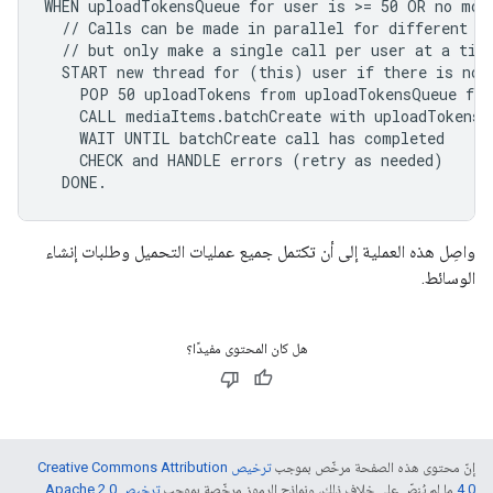
WHEN uploadTokensQueue for user is >= 50 OR no more
  // Calls can be made in parallel for different us
  // but only make a single call per user at a time
  START new thread for (this) user if there is no t
    POP 50 uploadTokens from uploadTokensQueue for 
    CALL mediaItems.batchCreate with uploadTokens

    WAIT UNTIL batchCreate call has completed

    CHECK and HANDLE errors (retry as needed)

  DONE.
واصِل هذه العملية إلى أن تكتمل جميع عمليات التحميل وطلبات إنشاء
الوسائط.
هل كان المحتوى مفيدًا؟
إنّ محتوى هذه الصفحة مرخّص بموجب
ترخيص Creative Commons Attribution
4.0‏
ما لم يُنصّ على خلاف ذلك، ونماذج الرموز مرخّصة بموجب
ترخيص Apache 2.0‏
.