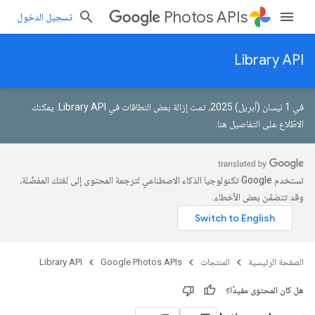
Photos APIs
تسجيل الدخول
Library API
في 1 نيسان (أبريل) 2025، تمت إزالة بعض النطاقات في Library API.
يمكنك
الاطّلاع على التفاصيل هنا
.
تستخدم Google تكنولوجيا الذكاء الاصطناعي لترجمة المحتوى إلى لغتك المفضّلة،
وقد تتضمّن بعض الأخطاء.
الصفحة الرئيسية
المنتجات
Google Photos APIs
Library API
هل كان المحتوى مفيدًا؟