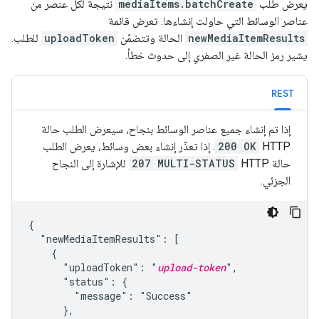
يعرض طلب
mediaItems.batchCreate
نتيجة لكل عنصر من
عناصر الوسائط التي حاولت إنشاءها. تعرض قائمة
newMediaItemResults
الحالة وتتضمّن
uploadToken
للطلب.
يشير رمز الحالة غير الصفري إلى حدوث خطأ.
REST
إذا تم إنشاء جميع عناصر الوسائط بنجاح، سيعرض الطلب حالة
HTTP
200 OK
. إذا تعذّر إنشاء بعض وسائط، يعرض الطلب
حالة HTTP
207 MULTI-STATUS
للإشارة إلى النجاح
الجزئي.
{

  "newMediaItemResults": [

    {

      "uploadToken": "
upload-token
",

      "status": {

        "message": "Success"

      },
