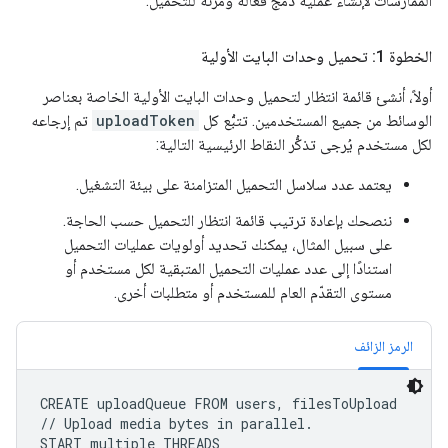
الممارسات لإنشاء عملية دمج فعّالة ومرنة للتحميل.
الخطوة 1: تحميل وحدات البايت الأولية
أولاً، أنشئ قائمة انتظار لتحميل وحدات البايت الأولية الخاصة بعناصر
الوسائط من جميع المستخدمين. تتبُّع كل
uploadToken
تم إرجاعه
لكل مستخدم يُرجى تذكُّر النقاط الرئيسية التالية:
يعتمد عدد سلاسل التحميل المتزامنة على بيئة التشغيل.
ننصحك بإعادة ترتيب قائمة انتظار التحميل حسب الحاجة.
على سبيل المثال، يمكنك تحديد أولويات عمليات التحميل
استنادًا إلى عدد عمليات التحميل المتبقية لكل مستخدم أو
مستوى التقدّم العام للمستخدم أو متطلبات أخرى.
الرمز الزائف
CREATE uploadQueue FROM users, filesToUpload

// Upload media bytes in parallel.

START multiple THREADS
