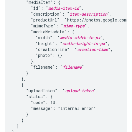
      "mediaItem": {

        "id": "
media-item-id
",

        "description": "
item-description
",

        "productUrl": "https://photos.google.com/p
        "mimeType": "
mime-type
",

        "mediaMetadata": {

          "width": "
media-width-in-px
",

          "height": "
media-height-in-px
",

          "creationTime": "
creation-time
",

          "photo": {}

        },

        "filename": "
filename
"

      }

    },

    {

      "uploadToken": "
upload-token
",

      "status": {

        "code": 13,

        "message": "Internal error"

      }

    }

  ]

}