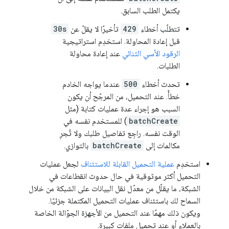
يكتمل الطلب السابق.
تتطلّب أخطاء
429
تأخيرًا لا يقلّ عن
30s
قبل إعادة المحاولة. استخدِم استراتيجية
الرقود الأسي الثنائي
عند إعادة محاولة
الطلبات.
تحدث أخطاء
500
عندما يواجه الخادم
خطأً. عند التحميل، من المرجّح أن يكون
السبب هو إجراء عدة عمليات كتابة (مثل
batchCreate
) للمستخدم نفسه في
الوقت نفسه. راجِع تفاصيل طلبك ولا تُجرِ
مكالمات إلى
batchCreate
بالتوازي.
استخدِم
عملية التحميل القابلة للاستئناف
لجعل عمليات
التحميل أكثر موثوقية في حال حدوث انقطاعات في
الشبكة، ما يقلّل من معدّل نقل البيانات على الشبكة من خلال
السماح لك باستئناف عمليات التحميل المكتملة جزئيًا.
ويكون ذلك مهمًا عند التحميل من الأجهزة الجوّالة الخاصة
بالعملاء أو عند تحميل ملفات كبيرة.