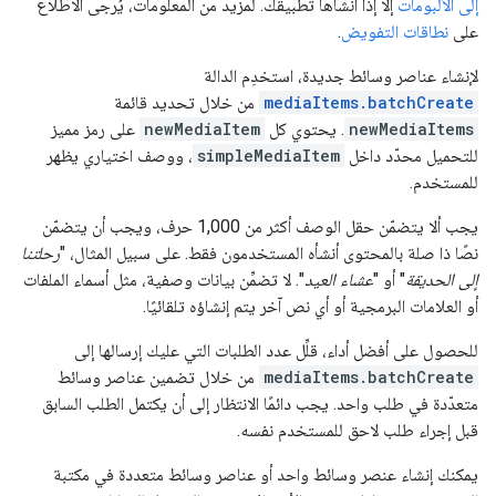
إلى الألبومات
إلا إذا أنشأها تطبيقك. لمزيد من المعلومات، يُرجى الاطّلاع
على
نطاقات التفويض
.
لإنشاء عناصر وسائط جديدة، استخدِم الدالة
mediaItems.batchCreate
من خلال تحديد قائمة
newMediaItems
. يحتوي كل
newMediaItem
على رمز مميز
للتحميل محدّد داخل
simpleMediaItem
، ووصف اختياري يظهر
للمستخدم.
يجب ألا يتضمّن حقل الوصف أكثر من 1,000 حرف، ويجب أن يتضمّن
نصًا ذا صلة بالمحتوى أنشأه المستخدمون فقط. على سبيل المثال، "
رحلتنا
إلى الحديقة
" أو "
عشاء العيد
". لا تضمِّن بيانات وصفية، مثل أسماء الملفات
أو العلامات البرمجية أو أي نص آخر يتم إنشاؤه تلقائيًا.
للحصول على أفضل أداء، قلِّل عدد الطلبات التي عليك إرسالها إلى
mediaItems.batchCreate
من خلال تضمين عناصر وسائط
متعدّدة في طلب واحد. يجب دائمًا الانتظار إلى أن يكتمل الطلب السابق
قبل إجراء طلب لاحق للمستخدم نفسه.
يمكنك إنشاء عنصر وسائط واحد أو عناصر وسائط متعددة في مكتبة