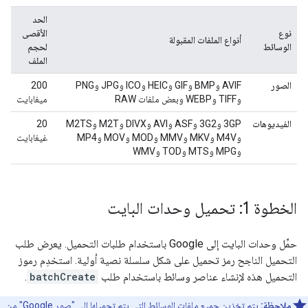
الحد
نوع
الأقصى
أنواع الملفات المقبولة
الوسائط
لحجم
الملف
الصور
‫AVIF وBMP وGIF وHEIC وICO وJPG وPNG
200
وTIFF وWEBP وبعض ملفات RAW
ميغابايت
الفيديوهات
‫3GP و3G2 وASF وAVI وDIVX وM2T وM2TS
‫20
وM4V وMKV وMMV وMOD وMOV وMP4
غيغابايت
وMPG وMTS وTOD وWMV
الخطوة 1: تحميل وحدات البايت
حمِّل وحدات البايت إلى Google باستخدام طلبات التحميل. يعرض طلب
التحميل الناجح رمز تحميل على شكل سلسلة نصية أولية. استخدِم رموز
التحميل هذه لإنشاء عناصر وسائط باستخدام طلب
batchCreate
.
ملاحظة:
يتم تخزين جميع ملفات الوسائط التي يتم تحميلها إلى "صور Google" من