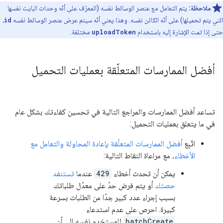
ملاحظة:
يتم التعامل مع عنصر الوسائط نفسه (المعرّف على أنّه وحدات البايت نفسها
التي يتم تحميلها) على أنّه الكائن نفسه. وهذا يعني أنّه سيتم عرض عنصر الوسائط نفسه
id
،
حتى إذا تمت الإشارة إليه باستخدام
uploadToken
مختلفة.
أفضل الممارسات المتعلّقة بعمليات التحميل
تساعد أفضل الممارسات والمراجع التالية في تحسين كفاءتك بشكل عام
في ما يتعلق بعمليات التحميل:
اتّبِع
أفضل الممارسات المتعلّقة بإعادة المحاولة والتعامل مع
الأخطاء
، مع مراعاة النقاط التالية:
يمكن أن تحدث أخطاء
429
عندما
تستنفد
حصتك
أو يتم فرض حدّ على معدّل طلباتك
بسبب إجراء عدد كبير جدًا من الطلبات بسرعة
كبيرة. احرص على عدم استدعاء
batchCreate
للمستخدم نفسه إلى أن