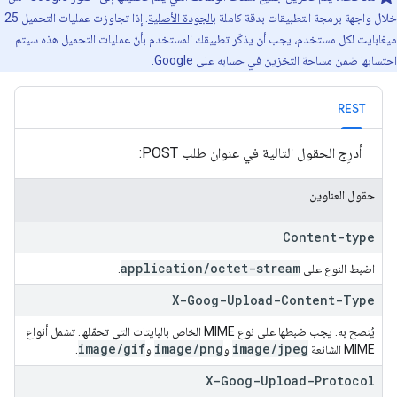
خلال واجهة برمجة التطبيقات بدقة كاملة
بالجودة الأصلية
. إذا تجاوزت عمليات التحميل 25
ميغابايت لكل مستخدم، يجب أن يذكّر تطبيقك المستخدم بأنّ عمليات التحميل هذه سيتم
احتسابها ضمن مساحة التخزين في حسابه على Google.
REST
أدرِج الحقول التالية في عنوان طلب POST:
حقول العناوين
Content-type
application
/
octet-stream
اضبط النوع على
.
X-Goog-Upload-Content-Type
يُنصح به. يجب ضبطها على نوع MIME الخاص بالبايتات التي تحمّلها. تشمل أنواع
image
/
gif
image
/
png
image
/
jpeg
MIME الشائعة
و
و
.
X-Goog-Upload-Protocol