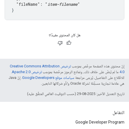
  "fileName": "
item-filename
"
}
هل كان المحتوى مفيدًا؟
إنّ محتوى هذه الصفحة مرخّص بموجب
ترخيص Creative Commons Attribution
4.0‏
ما لم يُنصّ على خلاف ذلك، ونماذج الرموز مرخّصة بموجب
ترخيص Apache 2.0‏
.
للاطّلاع على التفاصيل، يُرجى مراجعة
سياسات موقع Google Developers‏
. إنّ Java
هي علامة تجارية مسجَّلة لشركة Oracle و/أو شركائها التابعين.
تاريخ التعديل الأخير: 2025-08-29 (حسب التوقيت العالمي المتفَّق عليه)
التفاعل
Google Developer Program