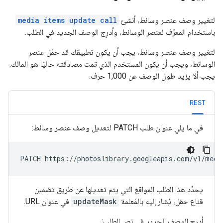
لتغيير وصف عنصر وسائط، أنشئ
media items update call
باستخدام المعرّف لعنصر الوسائط، وأدرِج الوصف الجديد في الطلب.
لتغيير وصف عنصر وسائط، يجب أن يكون تطبيقك قد حمّل عنصر
الوسائط، ويجب أن يكون المستخدم الذي تمت مصادقته حاليًا هو المالك.
يجب ألا يزيد طول الوصف عن 1,000 حرف.
REST
في ما يلي عنوان طلب PATCH لتعديل وصف عنصر وسائط:
PATCH https://photoslibrary.googleapis.com/v1/medi
يحدِّد هذا الطلب المواقع التي يتم تعديلها عن طريق تضمين
قناع حقل، يُشار إليه بالمَعلمة
updateMask
في عنوان URL.
أدرِج الوصف الجديد في نص الطلب: