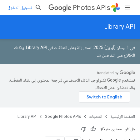
Photos APIs
تسجيل الدخول
Library API
في 1 نيسان (أبريل) 2025، تمت إزالة بعض النطاقات في Library API.
يمكنك
الاطّلاع على التفاصيل هنا
.
تستخدم Google تكنولوجيا الذكاء الاصطناعي لترجمة المحتوى إلى لغتك المفضّلة،
وقد تتضمّن بعض الأخطاء.
الصفحة الرئيسية
المنتجات
Google Photos APIs
Library API
هل كان المحتوى مفيدًا؟