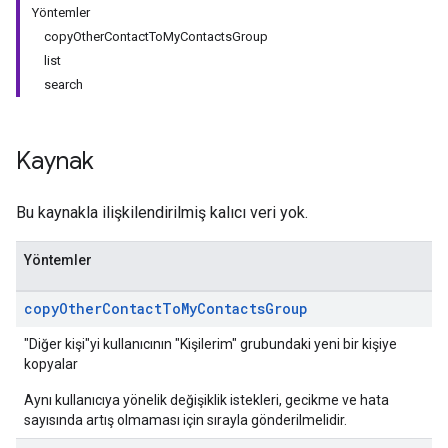
Yöntemler
copyOtherContactToMyContactsGroup
list
search
Kaynak
Bu kaynakla ilişkilendirilmiş kalıcı veri yok.
Yöntemler
copy
Other
Contact
To
My
Contacts
Group
"Diğer kişi"yi kullanıcının "Kişilerim" grubundaki yeni bir kişiye
kopyalar
Aynı kullanıcıya yönelik değişiklik istekleri, gecikme ve hata
sayısında artış olmaması için sırayla gönderilmelidir.