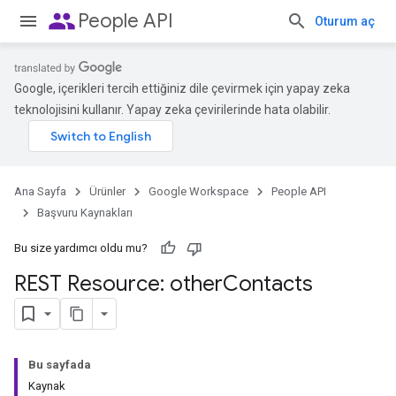
people
People API
Oturum aç
Google, içerikleri tercih ettiğiniz dile çevirmek için yapay zeka
teknolojisini kullanır. Yapay zeka çevirilerinde hata olabilir.
Ana Sayfa
Ürünler
Google Workspace
People API
Başvuru Kaynakları
Bu size yardımcı oldu mu?
REST Resource: other
Contacts
Bu sayfada
Kaynak