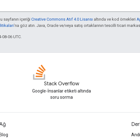
bu sayfanın içeriği
Creative Commons Atıf 4.0 Lisansı
altında ve kod örnekleri
A
tikaları
'na göz atın. Java, Oracle ve/veya satış ortaklarının tescilli ticari markas
4-08-06 UTC.
Stack Overflow
Google-İnsanlar etiketi altında
soru sorma
Ağ
Der
Blog
And