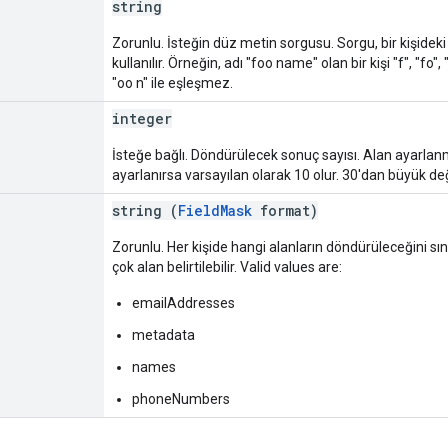
string
Zorunlu. İsteğin düz metin sorgusu. Sorgu, bir kişideki 
kullanılır. Örneğin, adı "foo name" olan bir kişi "f", "fo"
"oo n" ile eşleşmez.
integer
İsteğe bağlı. Döndürülecek sonuç sayısı. Alan ayarla
ayarlanırsa varsayılan olarak 10 olur. 30'dan büyük değer
string (
FieldMask
format)
Zorunlu. Her kişide hangi alanların döndürüleceğini sın
çok alan belirtilebilir. Valid values are:
emailAddresses
metadata
names
phoneNumbers