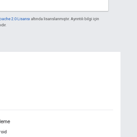
pache 2.0 Lisansı
altında lisanslanmıştır. Ayrıntılı bilgi için
ıdır.
leme
roid