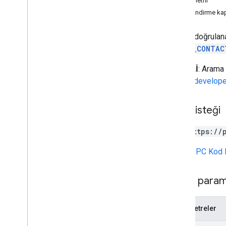
Yanıt metni
kişiler
.
bağlantılar
Yetkilendirme ka
Types
Kimliği doğrulana
Toplu Oluşturma
Kişiler
Hata Ayrıntıları
OTHER_CONTAC
Toplu Güncelleme
Kişiler
Hata Ayrıntıları
ÖNEMLİ
: Arama
Directory
Merge
Source
Type
https://develop
Dizin
Kaynak Türü
Kişi yanıtı
Read
Source
Type
HTTP isteği
İstek Maskesi
Arama
Yanıtı
GET https://
Durum
URL,
gRPC Kod 
Standart özellikler
Sorgu parametreleri
Sorgu param
İstemci kitaplığı referansı
Parametreler
Tarayıcı