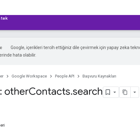
tek
Google, içerikleri tercih ettiğiniz dile çevirmek için yapay zeka teknol
rinde hata olabilir.
er
Google Workspace
People API
Başvuru Kaynakları
 other
Contacts
.
search
eri