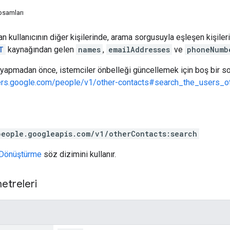
psamları
n kullanıcının diğer kişilerinde, arama sorgusuyla eşleşen kişilerin 
T
kaynağından gelen
names
,
emailAddresses
ve
phoneNumb
 yapmadan önce, istemciler önbelleği güncellemek için boş bir so
ers.google.com/people/v1/other-contacts#search_the_users_o
people.googleapis.com/v1/otherContacts:search
Dönüştürme
söz dizimini kullanır.
etreleri