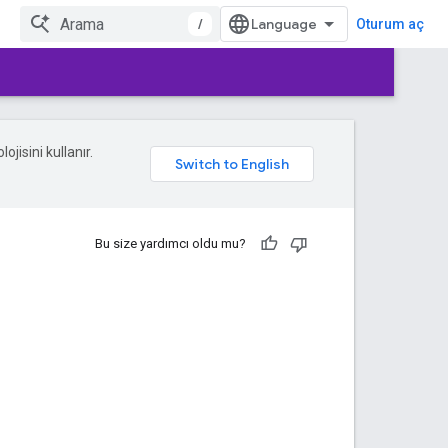
/
Oturum aç
ojisini kullanır.
Bu size yardımcı oldu mu?