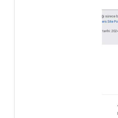
Aksi belirtilmediği sürece 
Google Developers Site Poli
Son güncelleme tarihi: 202
Terimler
Google API Hizmetleri: Kullanıcı Verileri Politikası