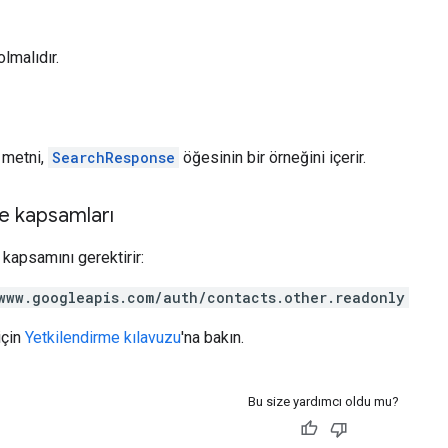
lmalıdır.
t metni,
SearchResponse
öğesinin bir örneğini içerir.
e kapsamları
kapsamını gerektirir:
www.googleapis.com/auth/contacts.other.readonly
için
Yetkilendirme kılavuzu
'na bakın.
Bu size yardımcı oldu mu?