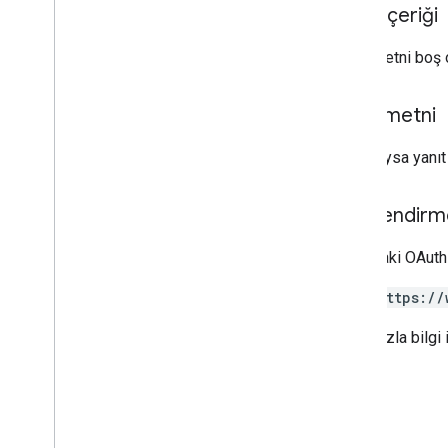
İstek içeriği
İstek metni boş o
Yanıt metni
Başarılıysa yanı
Yetkilendirm
Aşağıdaki OAuth 
https://
Daha fazla bilgi 