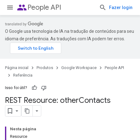
people
People API
Fazer login
O Google usa tecnologia de IA na tradução de conteúdos para seu
idioma de preferência. As traduções com IA podem ter erros.
Página inicial
Produtos
Google Workspace
People API
Referência
Isso foi útil?
REST Resource: other
Contacts
Nesta página
Resource