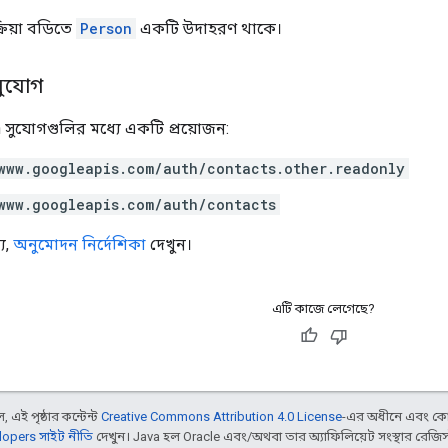
রিয়া বডিতে
Person
একটি উদাহরণ থাকে।
সুযোগ
 সুযোগগুলির মধ্যে একটি প্রয়োজন:
www.googleapis.com/auth/contacts.other.readonly
www.googleapis.com/auth/contacts
য,
অনুমোদন নির্দেশিকা
দেখুন।
এটি কাজে লেগেছে?
 এই পৃষ্ঠার কন্টেন্ট
Creative Commons Attribution 4.0 License
-এর অধীনে এবং কো
opers সাইট নীতি
দেখুন। Java হল Oracle এবং/অথবা তার অ্যাফিলিয়েট সংস্থার রেজিস্টার