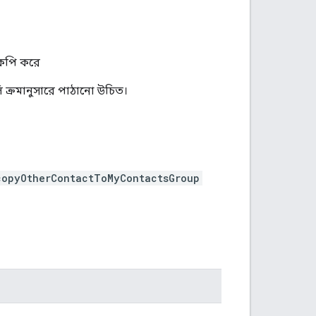
 কপি করে
ি ক্রমানুসারে পাঠানো উচিত।
copyOtherContactToMyContactsGroup