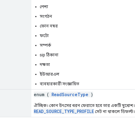
পেশা
সংগঠন
ফোন নম্বর
ফটো
সম্পর্ক
sip ঠিকানা
দক্ষতা
ইউআরএল
ব্যবহারকারী সংজ্ঞায়িত
enum (
ReadSourceType
)
ঐচ্ছিক। কোন উৎসের ধরন ফেরাতে হবে তার একটি মুখোশ
READ_SOURCE_TYPE_PROFILE
সেট না থাকলে ডিফল্ট।