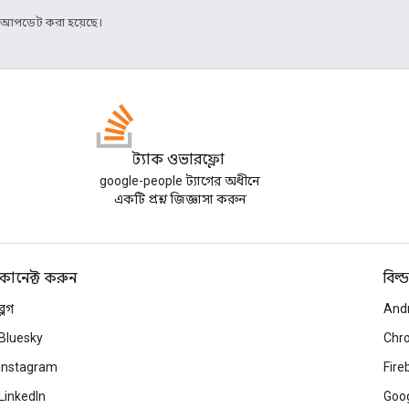
র আপডেট করা হয়েছে।
স্ট্যাক ওভারফ্লো
google-people ট্যাগের অধীনে
একটি প্রশ্ন জিজ্ঞাসা করুন
কানেক্ট করুন
বিল্ড
ব্লগ
And
Bluesky
Chr
Instagram
Fire
LinkedIn
Goog