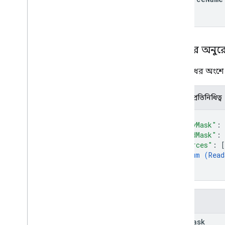
Go
Java
.
নেট
Node
.
js
শরীরের অনুর
PHP
Python
অনুরোধের অংশে ন
Ruby
JSON প্রতিনিধিত্ব
{
"copyMask"
: 
"readMask"
: 
"sources"
: 
[
enum (
Read
]
}
ক্ষেত্র
copy
Mask