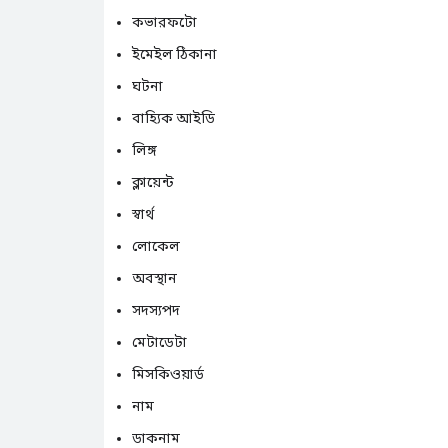
কভারফটো
ইমেইল ঠিকানা
ঘটনা
বাহ্যিক আইডি
লিঙ্গ
ক্লায়েন্ট
স্বার্থ
লোকেল
অবস্থান
সদস্যপদ
মেটাডেটা
মিসকিওয়ার্ড
নাম
ডাকনাম