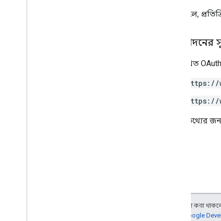
সফল হলে, প্রতিক্
অনুমোদনের 
নিম্নলিখিত OAuth
https://
https://
আরও তথ্যের জন্
অন্য কিছু উল্লেখ না করা থাকলে,
আরও জানতে,
Google Devel