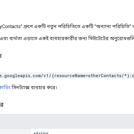
yContacts" গ্রুপে একটি নতুন পরিচিতিতে একটি "অন্যান্য পরিচিতি"
্ব এবং ব্যর্থতা এড়াতে একই ব্যবহারকারীর জন্য মিউটেটের অনুরোধগুল
ধ
e.googleapis.com/v1/{resourceName=otherContacts/*}:
সকোডিং
সিনট্যাক্স ব্যবহার করে।
ার
string