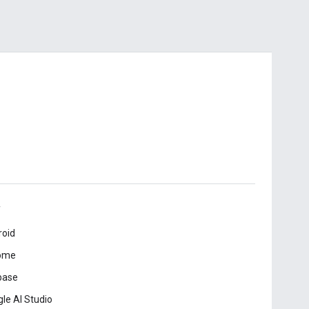
roid
ome
base
le AI Studio