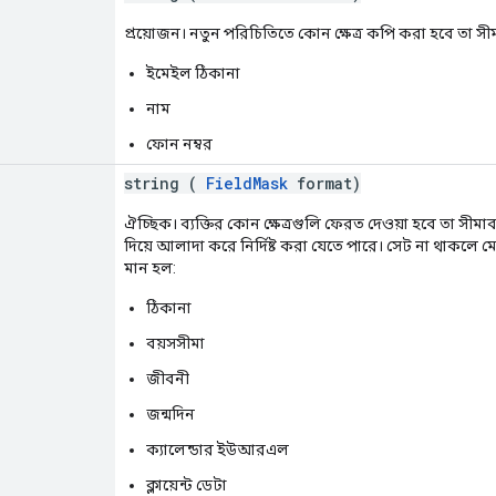
প্রয়োজন। নতুন পরিচিতিতে কোন ক্ষেত্র কপি করা হবে তা সীম
ইমেইল ঠিকানা
নাম
ফোন নম্বর
string (
FieldMask
format)
ঐচ্ছিক। ব্যক্তির কোন ক্ষেত্রগুলি ফেরত দেওয়া হবে তা সীমাব
দিয়ে আলাদা করে নির্দিষ্ট করা যেতে পারে। সেট না থাকলে মে
মান হল:
ঠিকানা
বয়সসীমা
জীবনী
জন্মদিন
ক্যালেন্ডার ইউআরএল
ক্লায়েন্ট ডেটা