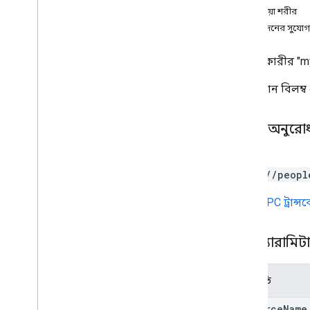
মানুষ
প্রতিক্রিয়া শরীর
people
.
Connections
অনুমোদনের সুযোগ
প্রকারভেদ
ব্যবহারকারীর "m
Batch
Create
Contacts
Error Details
ক্রমবর্ধমান বিলম
ব্যাচআপডেট যোগাযোগের ত্রুটির বিবরণ
ডিরেক্টরি মার্জসোর্স টাইপ
ডিরেক্টরির উৎস প্রকার
HTTP অনুরো
ব্যক্তি প্রতিক্রিয়া
রিডসোর্স টাইপ
POST
অনুরোধ মাস্ক
https://peopl
অনুসন্ধান প্রতিক্রিয়া
URL
gRPC ট্রান্
স্ট্যাটাস
সাধারণ বৈশিষ্ট্য
পাথ প্যারামিট
ক্যোয়ারী প্যারামিটার
পরামিতি
ক্লায়েন্ট লাইব্রেরি রেফারেন্স
ব্রাউজার
resource
Name