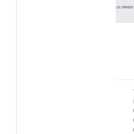
2024-10-25 UTC-তে শেষবা
শর্তাবলী
Google API পরিষেবাগুলি: ব্যবহারকারীর ডেটা নীতি৷