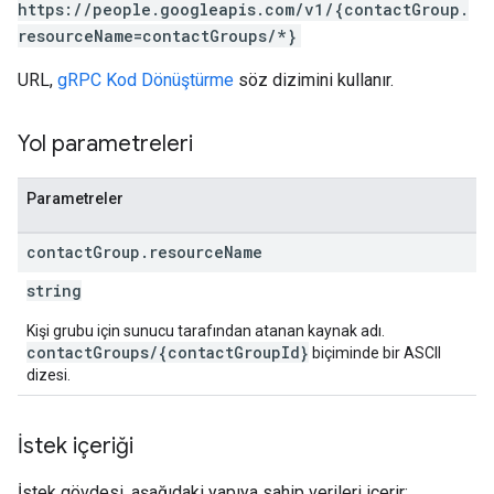
https://people.googleapis.com/v1/{contactGroup.
resourceName=contactGroups/*}
URL,
gRPC Kod Dönüştürme
söz dizimini kullanır.
Yol parametreleri
Parametreler
contact
Group
.
resource
Name
string
Kişi grubu için sunucu tarafından atanan kaynak adı.
contactGroups/{contactGroupId}
biçiminde bir ASCII
dizesi.
İstek içeriği
İstek gövdesi, aşağıdaki yapıya sahip verileri içerir: