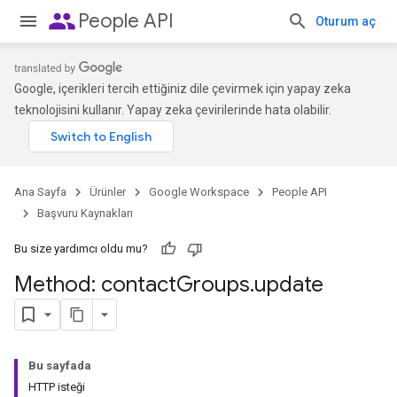
people
People API
Oturum aç
Google, içerikleri tercih ettiğiniz dile çevirmek için yapay zeka
teknolojisini kullanır. Yapay zeka çevirilerinde hata olabilir.
Ana Sayfa
Ürünler
Google Workspace
People API
Başvuru Kaynakları
Bu size yardımcı oldu mu?
Method: contact
Groups
.
update
Bu sayfada
HTTP isteği