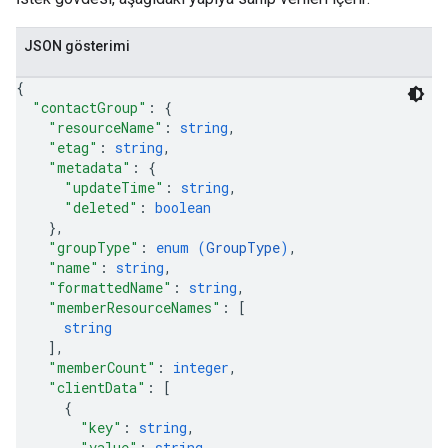
JSON gösterimi
{
"contactGroup"
: 
{
"resourceName"
: 
string
,
"etag"
: 
string
,
"metadata"
: 
{
"updateTime"
: 
string
,
"deleted"
: 
boolean
}
,
"groupType"
: 
enum (
GroupType
)
,
"name"
: 
string
,
"formattedName"
: 
string
,
"memberResourceNames"
: 
[
string
]
,
"memberCount"
: 
integer
,
"clientData"
: 
[
{
"key"
: 
string
,
"value"
: 
string