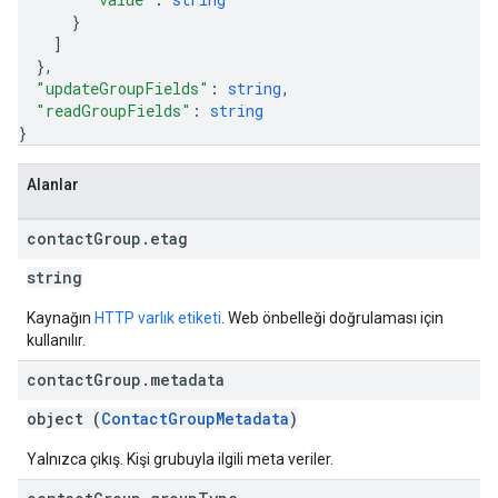
}
]
}
,
"updateGroupFields"
: 
string
,
"readGroupFields"
: 
string
}
Alanlar
contact
Group
.
etag
string
Kaynağın
HTTP varlık etiketi
. Web önbelleği doğrulaması için
kullanılır.
contact
Group
.
metadata
object (
ContactGroupMetadata
)
Yalnızca çıkış. Kişi grubuyla ilgili meta veriler.