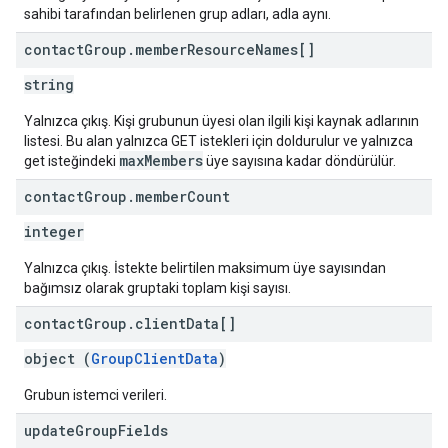
sahibi tarafından belirlenen grup adları, adla aynı.
contact
Group
.
member
Resource
Names[]
string
Yalnızca çıkış. Kişi grubunun üyesi olan ilgili kişi kaynak adlarının
listesi. Bu alan yalnızca GET istekleri için doldurulur ve yalnızca
maxMembers
get isteğindeki
üye sayısına kadar döndürülür.
contact
Group
.
member
Count
integer
Yalnızca çıkış. İstekte belirtilen maksimum üye sayısından
bağımsız olarak gruptaki toplam kişi sayısı.
contact
Group
.
client
Data[]
object (
GroupClientData
)
Grubun istemci verileri.
update
Group
Fields