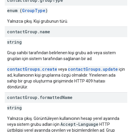
contact
Group
.
group
Type
enum (
GroupType
)
Yalnızca çıkış. Kişi grubunun türü.
contact
Group
.
name
string
Grup sahibi tarafından belirlenen kişi grubu adı veya sistem
grupları için sistem tarafından sağlanan bir ad.
contactGroups.create
contactGroups.update
veya
için
ad, kullanıcının kişi gruplarına özgü olmalıdır. Yinelenen ada
sahip bir grup oluşturma girişiminde HTTP 409 hatası
döndürülür.
contact
Group
.
formatted
Name
string
Yalnızca çıkış. Görüntüleyen kullanıcının hesap yerel ayarında
Accept-Language
veya sistem grubu adları için
HTTP
üstbilgisi yerel ayarında çevrilen ve biçimlendirilen ad. Grup