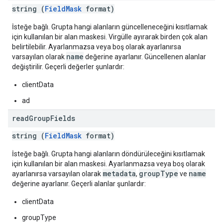
string (
FieldMask
format)
İsteğe bağlı. Grupta hangi alanların güncelleneceğini kısıtlamak
için kullanılan bir alan maskesi. Virgülle ayırarak birden çok alan
belirtilebilir. Ayarlanmazsa veya boş olarak ayarlanırsa
name
varsayılan olarak
değerine ayarlanır. Güncellenen alanlar
değiştirilir. Geçerli değerler şunlardır:
clientData
ad
read
Group
Fields
string (
FieldMask
format)
İsteğe bağlı. Grupta hangi alanların döndürüleceğini kısıtlamak
için kullanılan bir alan maskesi. Ayarlanmazsa veya boş olarak
metadata
groupType
name
ayarlanırsa varsayılan olarak
,
ve
değerine ayarlanır. Geçerli alanlar şunlardır:
clientData
groupType