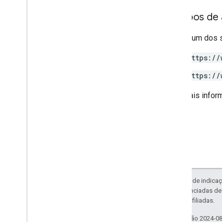
Escopos de 
Requer um dos 
https://
https://
Para mais infor
Exceto em caso de indicaç
código são licenciadas d
da Oracle e/ou afiliadas.
Última atualização 2024-0