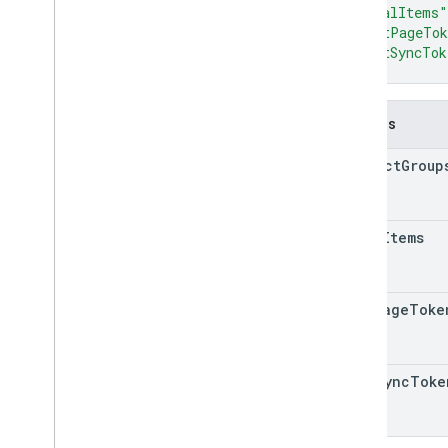
"totalItems"
"nextPageTo
"nextSyncTok
}
Campos
contact
Group
total
Items
next
Page
Toke
next
Sync
Toke