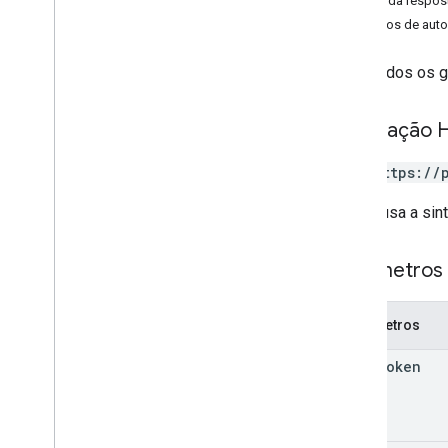
Corpo da respos
contact
Groups
.
member
Escopos de auto
other
Contatos
people
Lista todos os 
pessoas
.
conexões
Solicitação 
Tipos
Batch
Create
Contacts
Error
Details
GET https://
Batch
Update
Contacts
Error
Details
Tipo
De
Mesclagem
Mesclagem
O URL usa a sin
Tipo
De
Fonte
De
Diretório
Resposta da pessoa
Parâmetros 
Tipo de origem de leitura
Máscara de Solicitar
Parâmetros
Search
Response
Status
page
Token
Recursos padrão
Parâmetros de consulta