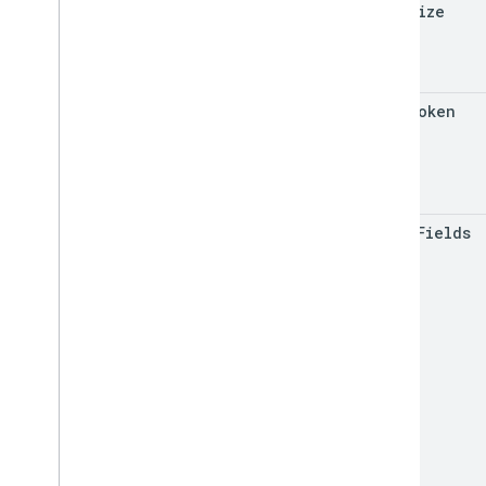
page
Size
Referência da biblioteca de cliente
Navegador
Go
Java
sync
Token
.
NET
Node
.
js
PHP
Python
group
Fields
Ruby