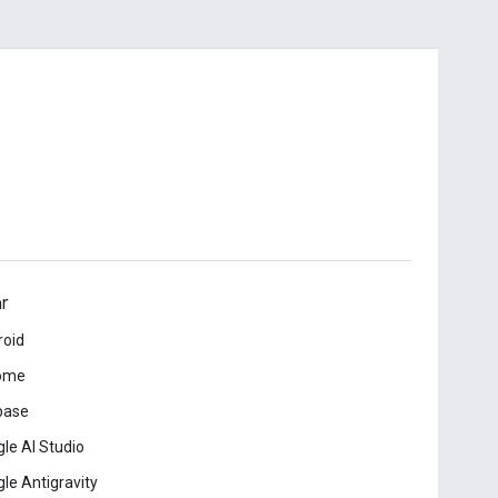
ar
roid
ome
base
le AI Studio
le Antigravity