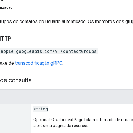
ta
rização
grupos de contatos do usuário autenticado. Os membros dos gru
HTTP
people.googleapis.com/v1/contactGroups
taxe de
transcodificação gRPC
.
de consulta
string
Opcional. O valor nextPageToken retornado de uma 
a próxima página de recursos.