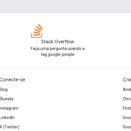
Stack Overflow
Faça uma pergunta usando a
tag google-people
Conecte-se
Cri
Blog
And
Bluesky
Chr
Instagram
Fire
LinkedIn
Goog
X (Twitter)
Goog