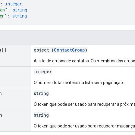
: 
integer
,
ken"
: 
string
,
en"
: 
string
s[]
object (
ContactGroup
)
A lista de grupos de contatos. Os membros dos grupo
integer
O número total de itens na lista sem paginação.
n
string
O token que pode ser usado para recuperar a próxima
n
string
O token que pode ser usado para recuperar mudanças 