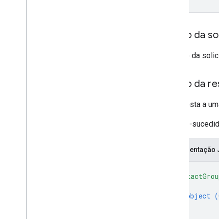
Corpo da sol
O corpo da solic
Corpo da re
A resposta a uma
Se bem-sucedido,
Representação
{
"contactGrou
{
object (
}
]
,