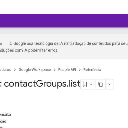
O Google usa tecnologia de IA na tradução de conteúdos para seu
raduções com IA podem ter erros.
odutos
Google Workspace
People API
Referência
 contact
Groups
.
list
onsulta
ação