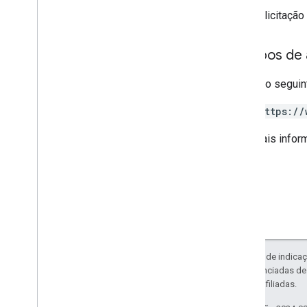
Se a solicitação
Escopos de 
Requer o seguin
https://
Para mais infor
Exceto em caso de indicaç
código são licenciadas d
da Oracle e/ou afiliadas.