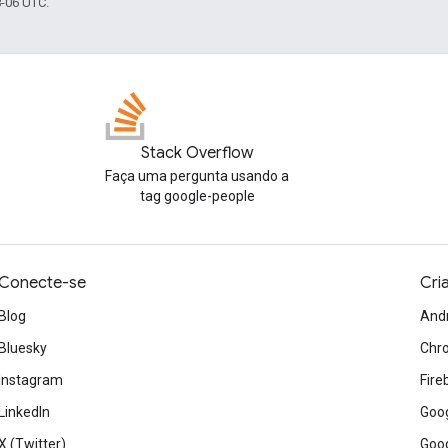
8-06 UTC.
Stack Overflow
Faça uma pergunta usando a
tag google-people
Conecte-se
Cri
Blog
And
Bluesky
Chr
Instagram
Fire
LinkedIn
Goog
X (Twitter)
Goog