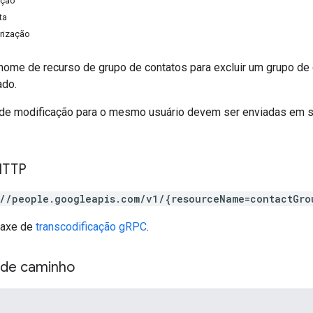
ação
ta
rização
nome de recurso de grupo de contatos para excluir um grupo de 
ado.
 de modificação para o mesmo usuário devem ser enviadas em se
HTTP
://people.googleapis.com/v1/{resourceName=contactGro
taxe de
transcodificação gRPC
.
 de caminho