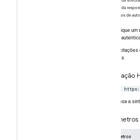
Corpo da solicit
contact
Groups
.
member
Corpo da respos
other
Contatos
Escopos de auto
people
pessoas
.
conexões
Especifique um 
usuário autentic
Tipos
As solicitações
Batch
Create
Contacts
Error
Details
as falhas.
Batch
Update
Contacts
Error
Details
Tipo
De
Mesclagem
Mesclagem
Tipo
De
Fonte
De
Diretório
Solicitação 
Resposta da pessoa
Tipo de origem de leitura
DELETE https
Máscara de Solicitar
O URL usa a sin
Search
Response
Status
Parâmetros
Recursos padrão
Parâmetros de consulta
Parâmetros