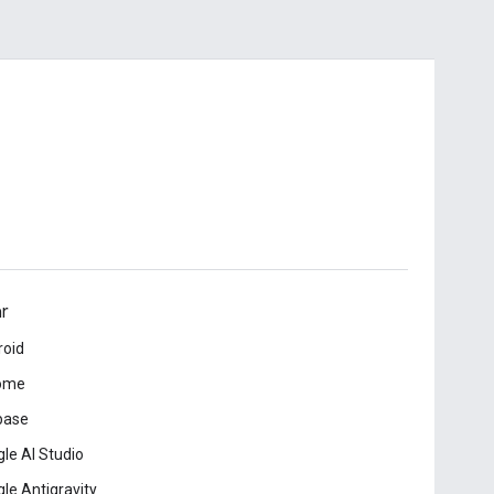
ar
roid
ome
base
le AI Studio
le Antigravity