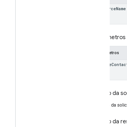
Referência da biblioteca de cliente
resource
Name
Navegador
Go
Java
.
NET
Parâmetros 
Node
.
js
PHP
Parâmetros
Python
Ruby
delete
Contac
Corpo da sol
O corpo da solic
Corpo da re