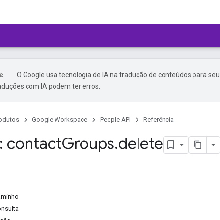
O Google usa tecnologia de IA na tradução de conteúdos para seu
raduções com IA podem ter erros.
odutos
Google Workspace
People API
Referência
 contact
Groups
.
delete
aminho
onsulta