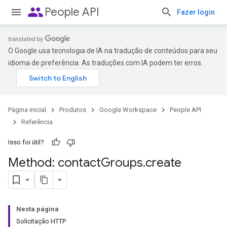
people
People API
Fazer login
O Google usa tecnologia de IA na tradução de conteúdos para seu
idioma de preferência. As traduções com IA podem ter erros.
Página inicial
Produtos
Google Workspace
People API
Referência
Isso foi útil?
Method: contact
Groups
.
create
Nesta página
Solicitação HTTP