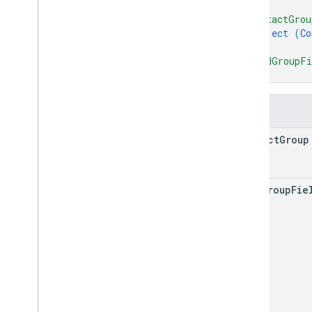
{
ক্লায়েন্ট লাইব্রেরি রেফারেন্স
"contactGrou
object (
Co
ব্রাউজার
}
,
Go
"readGroupFi
Java
}
.
নেট
Node
.
js
ক্ষেত্র
PHP
Python
contact
Group
Ruby
read
Group
Fie