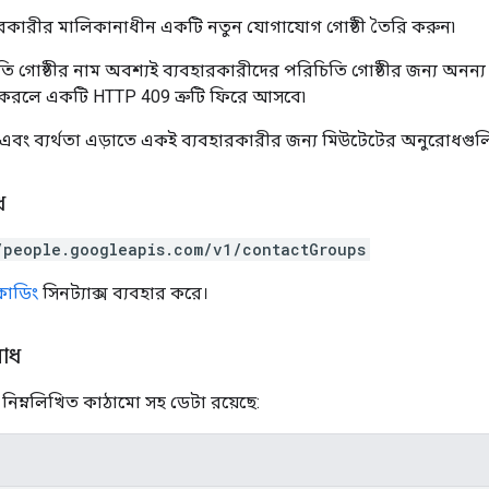
হারকারীর মালিকানাধীন একটি নতুন যোগাযোগ গোষ্ঠী তৈরি করুন৷
 গোষ্ঠীর নাম অবশ্যই ব্যবহারকারীদের পরিচিতি গোষ্ঠীর জন্য অনন্য হ
া করলে একটি HTTP 409 ত্রুটি ফিরে আসবে৷
্ব এবং ব্যর্থতা এড়াতে একই ব্যবহারকারীর জন্য মিউটেটের অনুরোধগুল
ধ
/people.googleapis.com/v1/contactGroups
সকোডিং
সিনট্যাক্স ব্যবহার করে।
োধ
িম্নলিখিত কাঠামো সহ ডেটা রয়েছে: