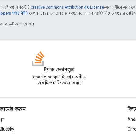
 এই পৃষ্ঠার কন্টেন্ট
Creative Commons Attribution 4.0 License
-এর অধীনে এবং কো
opers সাইট নীতি
দেখুন। Java হল Oracle এবং/অথবা তার অ্যাফিলিয়েট সংস্থার রেজিস্টার
র আপডেট করা হয়েছে।
স্ট্যাক ওভারফ্লো
google-people ট্যাগের অধীনে
একটি প্রশ্ন জিজ্ঞাসা করুন
কানেক্ট করুন
বিল্ড
ব্লগ
And
Bluesky
Chr