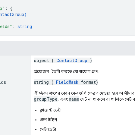
p"
: 
{
ntactGroup
)
elds"
: 
string
object (
ContactGroup
)
প্রয়োজন। তৈরি করতে যোগাযোগ গ্রুপ.
lds
string (
FieldMask
format)
ঐচ্ছিক। গ্রুপের কোন ক্ষেত্রগুলি ফেরত দেওয়া হবে তা সীমাব
groupType
name
, এবং
সেট না থাকলে বা খালিতে সেট করা
ক্লায়েন্ট ডেটা
গ্রুপ টাইপ
মেটাডেটা