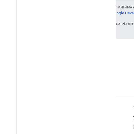
অন্য কিছু উল্লেখ না করা থাকলে,
আরও জানতে,
Google Devel
2024-10-25 UTC-তে শেষবা
শর্তাবলী
Google API পরিষেবাগুলি: ব্যবহারকারীর ডেটা নীতি৷