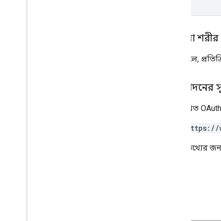
প্রতিক্রিয়া শরীর
সফল হলে, প্রতিক্
অনুমোদনের 
নিম্নলিখিত OAuth
https://
আরও তথ্যের জন্