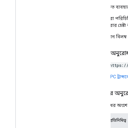
contact
Groups
.
members
প্রমাণীকৃত ব্যব
অন্যান্য যোগাযোগ
তৈরি করা পরিচিতি
মানুষ
তৈরি করার চেষ্ট
people
.
Connections
ক্রমবর্ধমান বিলম
প্রকারভেদ
Batch
Create
Contacts
Error Details
HTTP অনুরো
ব্যাচআপডেট যোগাযোগের ত্রুটির বিবরণ
ডিরেক্টরি মার্জসোর্স টাইপ
POST https:/
ডিরেক্টরির উৎস প্রকার
ব্যক্তি প্রতিক্রিয়া
URL
gRPC ট্রান্
রিডসোর্স টাইপ
অনুরোধ মাস্ক
শরীরের অনুর
অনুসন্ধান প্রতিক্রিয়া
স্ট্যাটাস
অনুরোধের অংশে ন
সাধারণ বৈশিষ্ট্য
JSON প্রতিনিধিত্ব
ক্যোয়ারী প্যারামিটার