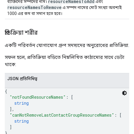
resourceNamesToAdd
ব্যক্তিদের সম্পদের নাম।
এবং
resourceNamesToRemove
এ সম্পদ নামের মোট সংখ্যা অবশ্যই
1000 এর কম বা সমান হতে হবে।
প্রতিক্রিয়া শরীর
একটি পরিবর্তন যোগাযোগ গ্রুপ সদস্যদের অনুরোধের প্রতিক্রিয়া.
সফল হলে, প্রতিক্রিয়া বডিতে নিম্নলিখিত কাঠামোর সাথে ডেটা
থাকে:
JSON প্রতিনিধিত্ব
{
"notFoundResourceNames"
: 
[
string
]
,
"canNotRemoveLastContactGroupResourceNames"
: 
[
string
]
}