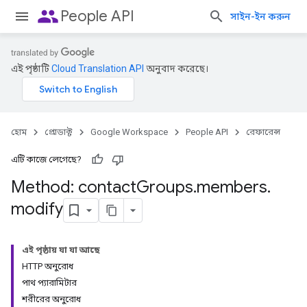
people
People API
সাইন-ইন করুন
এই পৃষ্ঠাটি
Cloud Translation API
অনুবাদ করেছে।
হোম
প্রোডাক্ট
Google Workspace
People API
রেফারেন্স
এটি কাজে লেগেছে?
Method: contact
Groups
.
members
.
modify
এই পৃষ্ঠায় যা যা আছে
HTTP অনুরোধ
পাথ প্যারামিটার
শরীরের অনুরোধ