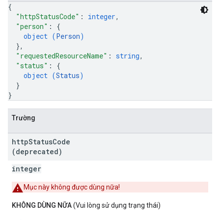
{
"httpStatusCode"
: 
integer
,
"person"
: 
{
object (
Person
)
}
,
"requestedResourceName"
: 
string
,
"status"
: 
{
object (
Status
)
}
}
Trường
http
Status
Code
(deprecated)
integer
Mục này không được dùng nữa!
KHÔNG DÙNG NỮA
(Vui lòng sử dụng trạng thái)