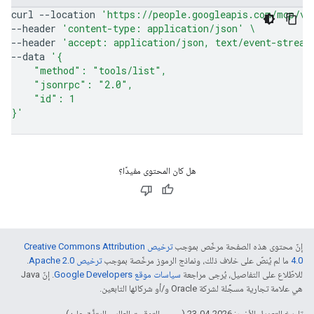
curl
--location
'https://people.googleapis.com/mcp/v1
--header
'content-type: application/json'
\
--header
'accept: application/json, text/event-stream
--data
'{
    "method": "tools/list",
    "jsonrpc": "2.0",
    "id": 1
}'
هل كان المحتوى مفيدًا؟
إنّ محتوى هذه الصفحة مرخّص بموجب
ترخيص Creative Commons Attribution
4.0‏
ما لم يُنصّ على خلاف ذلك، ونماذج الرموز مرخّصة بموجب
ترخيص Apache 2.0‏
.
للاطّلاع على التفاصيل، يُرجى مراجعة
سياسات موقع Google Developers‏
. إنّ Java
هي علامة تجارية مسجَّلة لشركة Oracle و/أو شركائها التابعين.
تاريخ التعديل الأخير: 2026-04-23 (حسب التوقيت العالمي المتفَّق عليه)