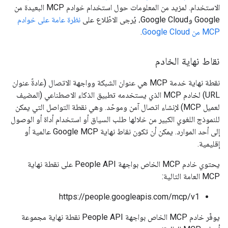
الاستخدام. لمزيد من المعلومات حول استخدام خوادم MCP البعيدة من
Google وGoogle Cloud، يُرجى الاطّلاع على
نظرة عامة على خوادم
MCP من Google Cloud
.
نقاط نهاية الخادم
نقطة نهاية خدمة MCP هي عنوان الشبكة وواجهة الاتصال (عادةً عنوان
URL) لخادم MCP الذي يستخدمه تطبيق الذكاء الاصطناعي (المضيف
لعميل MCP) لإنشاء اتصال آمن وموحّد. وهي نقطة التواصل التي يمكن
للنموذج اللغوي الكبير من خلالها طلب السياق أو استخدام أداة أو الوصول
إلى أحد الموارد. يمكن أن تكون نقاط نهاية Google MCP عالمية أو
إقليمية.
يحتوي خادم MCP الخاص بواجهة People API على نقطة نهاية
MCP العامة التالية:
https://people.googleapis.com/mcp/v1
يوفّر خادم MCP الخاص بواجهة People API نقطة نهاية مجموعة