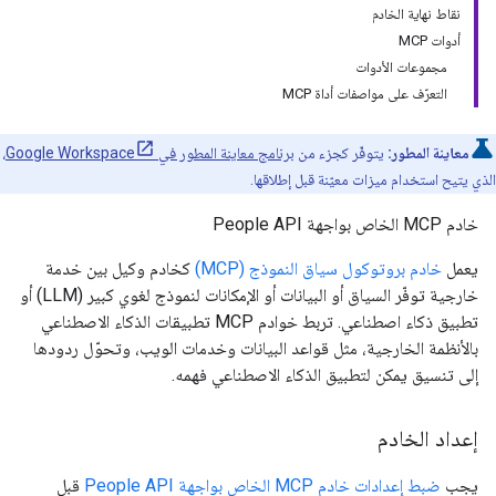
نقاط نهاية الخادم
أدوات MCP
مجموعات الأدوات
التعرّف على مواصفات أداة MCP
معاينة المطور:
يتوفّر كجزء من
برنامج معاينة المطور في Google Workspace
،
الذي يتيح استخدام ميزات معيّنة قبل إطلاقها.
خادم MCP الخاص بواجهة People API
يعمل
خادم بروتوكول سياق النموذج (MCP)
كخادم وكيل بين خدمة
خارجية توفّر السياق أو البيانات أو الإمكانات لنموذج لغوي كبير (LLM) أو
تطبيق ذكاء اصطناعي. تربط خوادم MCP تطبيقات الذكاء الاصطناعي
بالأنظمة الخارجية، مثل قواعد البيانات وخدمات الويب، وتحوّل ردودها
إلى تنسيق يمكن لتطبيق الذكاء الاصطناعي فهمه.
إعداد الخادم
يجب
ضبط إعدادات خادم MCP الخاص بواجهة People API
قبل