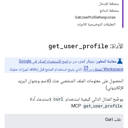
مخطط الإدخال
مخطط النتائج
GetUserProfileResponse
التعليقات التوضيحية للأدوات
الأداة:
profile
_
user
_
get
معاينة المطور:
يتوفّر كجزء من
برنامج الاستخدام المبكر في Google
Workspace للمطوّرين
، الذي يتيح استخدام المنتج قبل إطلاقه لميزات معيّنة.
الحصول على معلومات الملف الشخصي عنك (الاسم وعنوان البريد
الإلكتروني)
يوضّح المثال التالي كيفية استخدام
curl
لاستدعاء أداة
MCP.
get_user_profile
طلب Curl