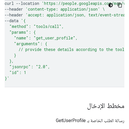
curl
--location
'https://people.googleapis.com/mcp/v1
--header
'content-type: application/json'
\
--header
'accept: application/json, text/event-stream
--data
'{
  "method": "tools/call",
  "params": {
    "name": "get_user_profile",
    "arguments": {
      // provide these details according to the tool 
    }
  },
  "jsonrpc": "2.0",
  "id": 1
}'
مخطط الإدخال
رسالة الطلب الخاصة بـ GetUserProfile