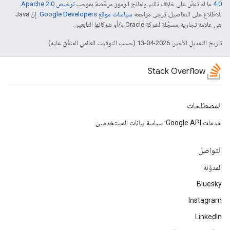
4.0‏
ما لم يُنصّ على خلاف ذلك، ونماذج الرموز مرخّصة بموجب
ترخيص Apache 2.0‏
.
للاطّلاع على التفاصيل، يُرجى مراجعة
سياسات موقع Google Developers‏
. إنّ Java
هي علامة تجارية مسجَّلة لشركة Oracle و/أو شركائها التابعين.
تاريخ التعديل الأخير: 2026-04-13 (حسب التوقيت العالمي المتفَّق عليه)
Stack Overflow
المصطلحات
خدمات Google API: سياسة بيانات المستخدمين
التواصل
المدوّنة
Bluesky
Instagram
LinkedIn