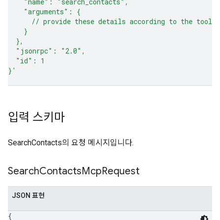
    "name": "search_contacts",
    "arguments": {
      // provide these details according to the tool 
    }
  },
  "jsonrpc": "2.0",
  "id": 1
}'
입력 스키마
SearchContacts의 요청 메시지입니다.
Search
Contacts
Mcp
Request
JSON 표현
{