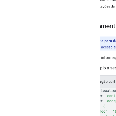
GetUserProfil
Anotações da 
Ferrament
Prévia para 
concede acesso a
Receba informaç
O exemplo a se
Solicitação curl
curl
--locatio
--header
'cont
--header
'acce
--data
'{
  "method": "