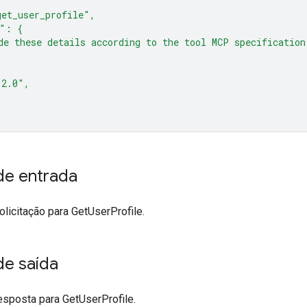
et_user_profile",
s": {
de these details according to the tool MCP specification
"2.0",
e entrada
icitação para GetUserProfile.
e saída
posta para GetUserProfile.