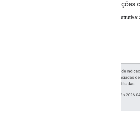
Anotações 
Dica destrutiva:
Exceto em caso de indicaç
código são licenciadas d
da Oracle e/ou afiliadas.
Última atualização 2026-0