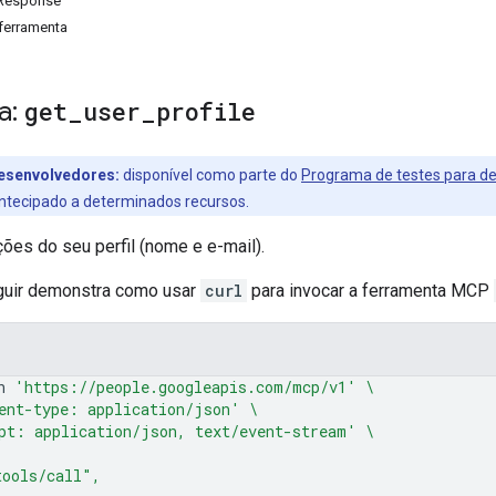
eResponse
ferramenta
a:
get
_
user
_
profile
desenvolvedores:
disponível como parte do
Programa de testes para d
ntecipado a determinados recursos.
ões do seu perfil (nome e e-mail).
guir demonstra como usar
curl
para invocar a ferramenta MCP
n
'https://people.googleapis.com/mcp/v1'
\
ent-type: application/json'
\
pt: application/json, text/event-stream'
\
tools/call",