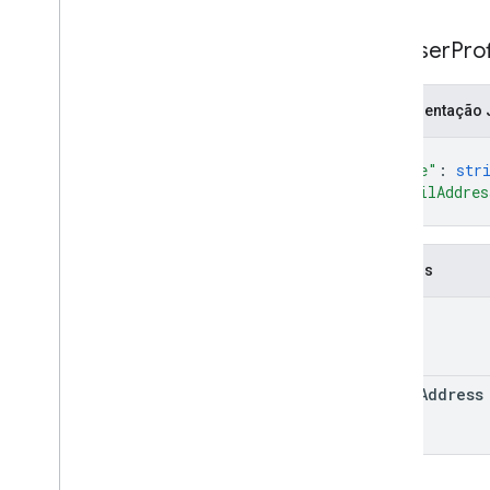
Get
User
Prof
Representação
{
"name"
: 
str
"emailAddres
}
Campos
name
email
Address