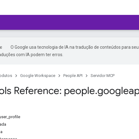
O Google usa tecnologia de IA na tradução de conteúdos para seu
raduções com IA podem ter erros.
odutos
Google Workspace
People API
Servidor MCP
ls Reference: people
.
googleap
user_profile
rada
da