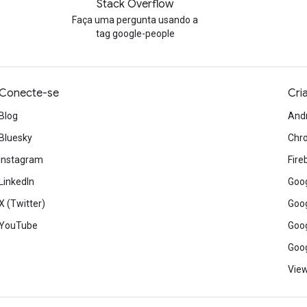
Stack Overflow
Faça uma pergunta usando a
tag google-people
Conecte-se
Cri
Blog
And
Bluesky
Chr
Instagram
Fire
LinkedIn
Goog
X (Twitter)
Goog
YouTube
Goog
Goog
View