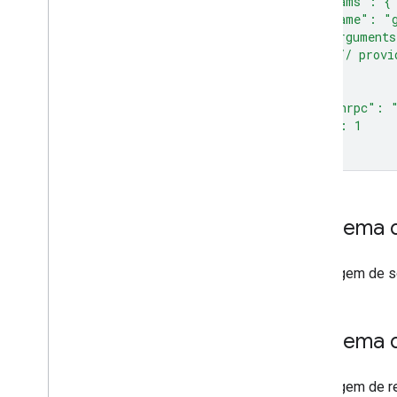
  "params": {
    "name": "g
    "argument
      // provi
    }
  },
  "jsonrpc": 
  "id": 1
}'
Esquema d
Mensagem de sol
Esquema d
Mensagem de res