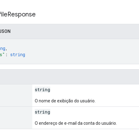
ile
Response
 JSON
ing
,
s"
: 
string
string
O nome de exibição do usuário.
string
O endereço de e-mail da conta do usuário.