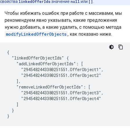
свойства
linkedOfferIds
значение
null
или
[]
.
Чтобы избежать ошибок при работе с массивами, мы
рекомендуем явно указывать, какие предложения
нужно добавить, а какие удалить, с помощью метода
modifyLinkedOfferObjects
, как показано ниже.
{

  "linkedOfferObjectIds" {

    "addLinkedOfferObjectIds": [

      "2945482443380251551.OfferObject1",

      "2945482443380251551.OfferObject2"

    ],

    "removeLinkedOfferObjectIds": [

      "2945482443380251551.OfferObject3",

      "2945482443380251551.OfferObject4"

    ]

  }

}