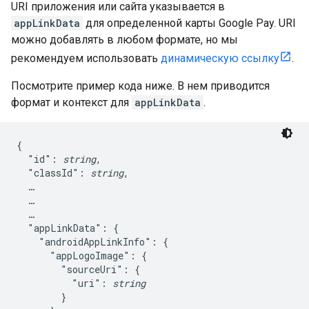
URI приложения или сайта указывается в
appLinkData
для определенной карты Google Pay. URI
можно добавлять в любом формате, но мы
рекомендуем использовать
динамическую ссылку
.
Посмотрите пример кода ниже. В нем приводится
формат и контекст для
appLinkData
.
{

  "id": 
string
,

  "classId": 
string
,

  …

  …

  …

  "appLinkData": {

    "androidAppLinkInfo": {

      "appLogoImage": {

        "sourceUri": {

          "uri": 
string
        }
