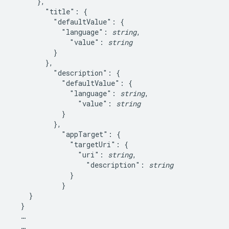
      },

        "title": {

          "defaultValue": {

            "language": 
string
,

              "value": 
string
          }

        },

          "description": {

            "defaultValue": {

              "language": 
string
,

                "value": 
string
            }

          },

            "appTarget": {

              "targetUri": {

                "uri": 
string
,

                  "description": 
string
              }

            }

    }

  }

  …

  …
