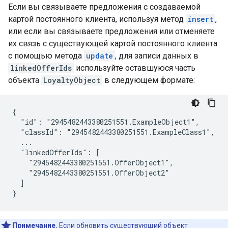
Если вы связываете предложения с создаваемой
картой постоянного клиента, используя метод
insert
,
или если вы связываете предложения или отменяете
их связь с существующей картой постоянного клиента
с помощью метода
update
, для записи данных в
linkedOfferIds
используйте оставшуюся часть
объекта
LoyaltyObject
в следующем формате:
{

  "id": "2945482443380251551.ExampleObject1",

  "classId": "2945482443380251551.ExampleClass1",

  ...

  "linkedOfferIds": [

    "2945482443380251551.OfferObject1",

    "2945482443380251551.OfferObject2"

  ]

}
Примечание.
Если обновить существующий объект