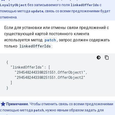
LoyaltyObject
без записываемого поля
linkedOfferIds
с
помощью метода
update
, связь со всеми предложениями будет
отменена.
Если для установки или отмены связи предложений с
существующей картой постоянного клиента
используется метод
patch
, запрос должен содержать
только
linkedOfferIds
:
{

  "linkedOfferIds": [

    "2945482443380251551.OfferObject1",

    "2945482443380251551.OfferObject2"

  ]

}
Примечание.
Чтобы отменить связь со всеми предложениями
с помощью метода
patch
, нужно явным образом задать для