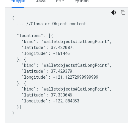
Ресурс
Java
PHP
Python
{

  ... //Class or Object content

  "locations": [{

    "kind": "walletobjects#latLongPoint",

    "latitude": 37.422087,

    "longitude": -161446

  }, {

    "kind": "walletobjects#latLongPoint",

    "latitude": 37.429379,

    "longitude": -121.12272999999999

  }, {

    "kind": "walletobjects#latLongPoint",

    "latitude": 37.333646,

    "longitude": -122.884853

  }]

}