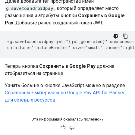
Далее добавьте тег пространства имен
g:savetoandroidpay
, который определяет место
размещения и атрибуты кнопки
Сохранить в Google
Pay
. Добавьте ранее созданный токен JWT.
<g:savetoandroidpay jwt="{jwt_generated}" onsuccess="
onfailure="failureHandler" size="small" theme="light
Теперь кнопка
Сохранить в Google Pay
должна
отобразиться на странице.
Узнать больше о кнопке JavaScript можно в разделе
Справочные материалы по Google Pay API for Passes
для сетевых ресурсов
.
Эта информация оказалась полезной?