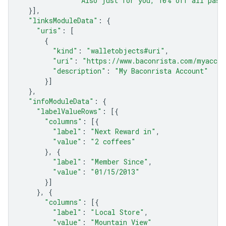
"Also just for you, 10% off all past
}],
"linksModuleData"
:
{
"uris"
:
[
{
"kind"
:
"walletobjects#uri"
,
"uri"
:
"https://www.baconrista.com/myaccou
"description"
:
"My Baconrista Account"
}]
},
"infoModuleData"
:
{
"labelValueRows"
:
[{
"columns"
:
[{
"label"
:
"Next Reward in"
,
"value"
:
"2 coffees"
},
{
"label"
:
"Member Since"
,
"value"
:
"01/15/2013"
}]
},
{
"columns"
:
[{
"label"
:
"Local Store"
,
"value"
:
"Mountain View"