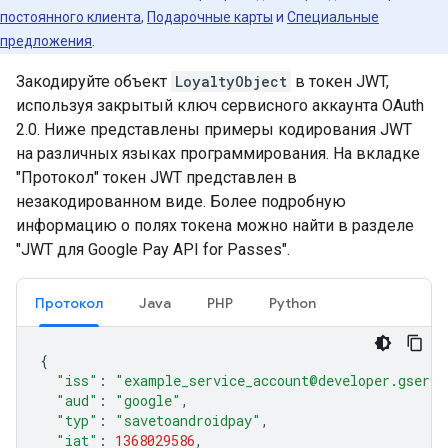
постоянного клиента
,
Подарочные карты
и
Специальные
предложения
.
Закодируйте объект
LoyaltyObject
в токен JWT,
используя закрытый ключ сервисного аккаунта OAuth
2.0. Ниже представлены примеры кодирования JWT
на различных языках программирования. На вкладке
"Протокол" токен JWT представлен в
незакодированном виде. Более подробную
информацию о полях токена можно найти в разделе
"JWT для Google Pay API for Passes".
Протокол
Java
PHP
Python
{
"iss"
:
"example_service_account@developer.gservi
"aud"
:
"google"
,
"typ"
:
"savetoandroidpay"
,
"iat"
:
1368029586
,