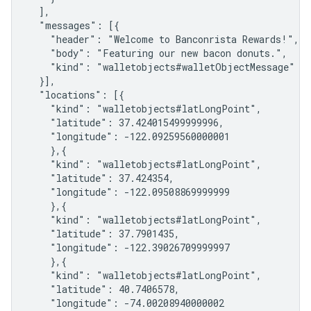
  ],

  "messages": [{

    "header": "Welcome to Banconrista Rewards!",

    "body": "Featuring our new bacon donuts.",

    "kind": "walletobjects#walletObjectMessage"

  }],

  "locations": [{

    "kind": "walletobjects#latLongPoint",

    "latitude": 37.424015499999996,

    "longitude": -122.09259560000001

    },{

    "kind": "walletobjects#latLongPoint",

    "latitude": 37.424354,

    "longitude": -122.09508869999999

    },{

    "kind": "walletobjects#latLongPoint",

    "latitude": 37.7901435,

    "longitude": -122.39026709999997

    },{

    "kind": "walletobjects#latLongPoint",

    "latitude": 40.7406578,

    "longitude": -74.00208940000002
