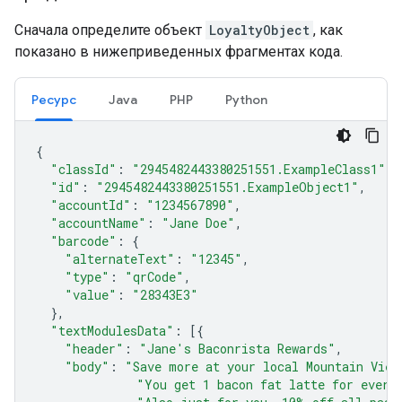
Сначала определите объект
LoyaltyObject
, как
показано в нижеприведенных фрагментах кода.
Ресурс
Java
PHP
Python
{
"classId"
:
"2945482443380251551.ExampleClass1"
,
"id"
:
"2945482443380251551.ExampleObject1"
,
"accountId"
:
"1234567890"
,
"accountName"
:
"Jane Doe"
,
"barcode"
:
{
"alternateText"
:
"12345"
,
"type"
:
"qrCode"
,
"value"
:
"28343E3"
},
"textModulesData"
:
[{
"header"
:
"Jane's Baconrista Rewards"
,
"body"
:
"Save more at your local Mountain View
"You get 1 bacon fat latte for every