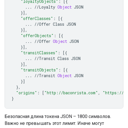
"loyaltyObjects"
:
[{
...
//
Loyalty
Object
JSON
}],
"offerClasses"
:
[{
...
//
Offer
Class
JSON
}],
"offerObjects"
:
[{
...
//
Offer
Object
JSON
}],
"transitClasses"
:
[{
...
//
Transit
Class
JSON
}],
"transitObjects"
:
[{
...
//
Transit
Object
JSON
}]
},
"origins"
:
[
"http://baconrista.com"
,
"https://b
}
Безопасная длина токена JSON – 1800 символов.
Важно не превышать этот лимит. Иначе могут