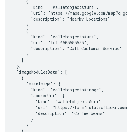
      {

        "kind": "walletobjects#uri",

        "uri": "https://maps.google.com/map?q=goog
        "description": "Nearby Locations"

      },

      {

        "kind": "walletobjects#uri",

        "uri": "tel:6505555555",

        "description": "Call Customer Service"

      }

    ]

  },

  "imageModulesData": [

    {

      "mainImage": {

        "kind": "walletobjects#image",

        "sourceUri": {

          "kind": "walletobjects#uri",

          "uri": "https://farm4.staticflickr.com/3
          "description": "Coffee beans"

        }

      }

    }
