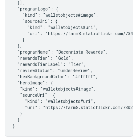
  }],

  "programLogo": {

    "kind": "walletobjects#image",

    "sourceUri": {

      "kind": "walletobjects#uri",

      "uri": "https://farm8.staticflickr.com/7340/
    }

  },

  "programName": "Baconrista Rewards",

  "rewardsTier": "Gold",

  "rewardsTierLabel": "Tier",

  "reviewStatus": "underReview",

  "hexBackgroundColor": "#ffffff",

  "heroImage": {

   "kind": "walletobjects#image",

   "sourceUri": {

     "kind": "walletobjects#uri",

     "uri": "https://farm8.staticflickr.com/7302/1
   }

  }

}