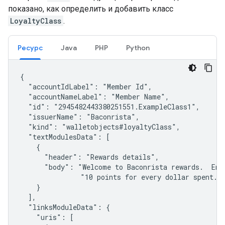
показано, как определить и добавить класс
LoyaltyClass
.
Ресурс
Java
PHP
Python
{

  "accountIdLabel": "Member Id",

  "accountNameLabel": "Member Name",

  "id": "2945482443380251551.ExampleClass1",

  "issuerName": "Baconrista",

  "kind": "walletobjects#loyaltyClass",

  "textModulesData": [

    {

      "header": "Rewards details",

      "body": "Welcome to Baconrista rewards.  Enj
               "10 points for every dollar spent.  
    }

  ],

  "linksModuleData": {

    "uris": [
