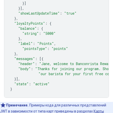
}]
}],
"showLastUpdateTime"
:
"true"
},
"loyaltyPoints"
:
{
"balance"
:
{
"string"
:
"5000"
},
"label"
:
"Points"
,
"pointsType"
:
"points"
},
"messages"
:
[{
"header"
:
"Jane, welcome to Banconrista Reward
"body"
:
"Thanks for joining our program. Show 
"our barista for your first free cof
}],
"state"
:
"active"
}
Примечание.
Примеры кода для различных представлений
JWT в зависимости от типа карт приведены в разделах
Карты