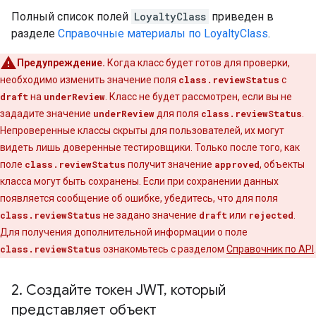
Полный список полей
LoyaltyClass
приведен в
разделе
Справочные материалы по LoyaltyClass
.
Предупреждение.
Когда класс будет готов для проверки,
необходимо изменить значение поля
class.reviewStatus
с
draft
на
underReview
. Класс не будет рассмотрен, если вы не
зададите значение
underReview
для поля
class.reviewStatus
.
Непроверенные классы скрыты для пользователей, их могут
видеть лишь доверенные тестировщики. Только после того, как
поле
class.reviewStatus
получит значение
approved
, объекты
класса могут быть сохранены. Если при сохранении данных
появляется сообщение об ошибке, убедитесь, что для поля
class.reviewStatus
не задано значение
draft
или
rejected
.
Для получения дополнительной информации о поле
class.reviewStatus
ознакомьтесь с разделом
Справочник по API
.
2
.
Создайте токен JWT
,
который
представляет объект