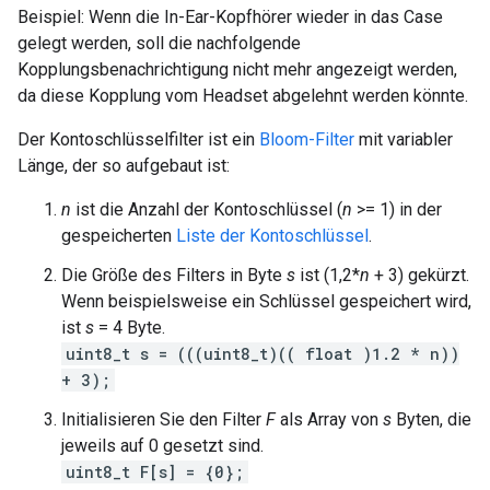
Beispiel: Wenn die In-Ear-Kopfhörer wieder in das Case
gelegt werden, soll die nachfolgende
Kopplungsbenachrichtigung nicht mehr angezeigt werden,
da diese Kopplung vom Headset abgelehnt werden könnte.
Der Kontoschlüsselfilter ist ein
Bloom-Filter
mit variabler
Länge, der so aufgebaut ist:
n
ist die Anzahl der Kontoschlüssel (
n
>= 1) in der
gespeicherten
Liste der Kontoschlüssel
.
Die Größe des Filters in Byte
s
ist (1,2*
n
+ 3) gekürzt.
Wenn beispielsweise ein Schlüssel gespeichert wird,
ist
s
= 4 Byte.
uint8_t s = (((uint8_t)(( float )1.2 * n))
+ 3);
Initialisieren Sie den Filter
F
als Array von
s
Byten, die
jeweils auf 0 gesetzt sind.
uint8_t F[s] = {0};