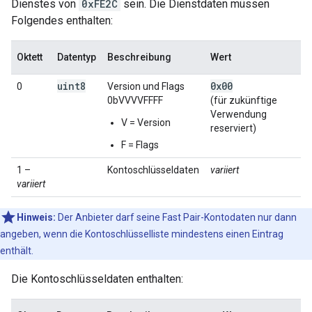
Dienstes von
0xFE2C
sein. Die Dienstdaten müssen
Folgendes enthalten:
Oktett
Datentyp
Beschreibung
Wert
uint8
0x00
0
Version und Flags
0bVVVVFFFF
(für zukünftige
Verwendung
V = Version
reserviert)
F = Flags
1 –
Kontoschlüsseldaten
variiert
variiert
Hinweis:
Der Anbieter darf seine Fast Pair-Kontodaten nur dann
angeben, wenn die Kontoschlüsselliste mindestens einen Eintrag
enthält.
Die Kontoschlüsseldaten enthalten: