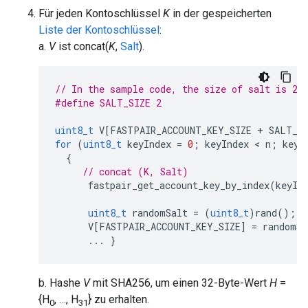
Für jeden Kontoschlüssel
K
in der gespeicherten
Liste der Kontoschlüssel
:
a.
V
ist concat(
K
,
Salt
).
// In the sample code, the size of salt is 2 
#define SALT_SIZE 2
uint8_t
V
[
FASTPAIR_ACCOUNT_KEY_SIZE
+
SALT_S
for
(
uint8_t
keyIndex
=
0
;
keyIndex
 < 
n
;
keyI
{
// concat (K, Salt)
fastpair_get_account_key_by_index
(
keyIn
uint8_t
randomSalt
=
(
uint8_t
)
rand
();
V
[
FASTPAIR_ACCOUNT_KEY_SIZE
]
=
randomSa
...
}
b. Hashe
V
mit SHA256, um einen 32-Byte-Wert
H
=
{H
, …, H
} zu erhalten.
0
31