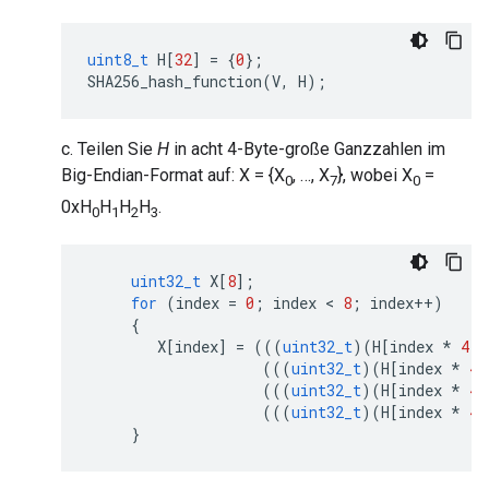
uint8_t
H
[
32
]
=
{
0
};
SHA256_hash_function
(
V
,
H
);
c. Teilen Sie
H
in acht 4-Byte-große Ganzzahlen im
Big-Endian-Format auf: X = {X
, …, X
}, wobei X
=
0
7
0
0xH
H
H
H
.
0
1
2
3
uint32_t
X
[
8
];
for
(
index
=
0
;
index
 < 
8
;
index
++
)
{
X
[
index
]
=
(((
uint32_t
)(
H
[
index
*
4
])
(((
uint32_t
)(
H
[
index
*
4
(((
uint32_t
)(
H
[
index
*
4
(((
uint32_t
)(
H
[
index
*
4
}