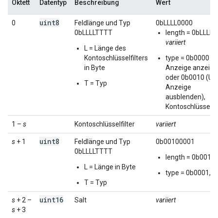
Oktett
Datentyp
Beschreibung
Wert
uint8
0
Feldlänge und Typ
0bLLLL0000
0bLLLLTTTT
length = 0bLLLL 
variiert
L = Länge des
Kontoschlüsselfilters
type = 0b0000 (U
in Byte
Anzeige anzeige
oder 0b0010 (UI-
T = Typ
Anzeige
ausblenden),
Kontoschlüsselfil
1 –
s
Kontoschlüsselfilter
variiert
uint8
s
+ 1
Feldlänge und Typ
0b00100001
0bLLLLTTTT
length = 0b0010 
L = Länge in Byte
type = 0b0001,
S
T = Typ
uint16
s
+ 2 –
Salt
variiert
s
+ 3