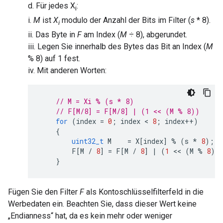
d. Für jedes X
:
i
i.
M
ist
X
modulo der Anzahl der Bits im Filter (
s
* 8).
i
ii. Das Byte in
F
am Index (
M
÷ 8), abgerundet.
iii. Legen Sie innerhalb des Bytes das Bit an Index (
M
% 8) auf 1 fest.
iv. Mit anderen Worten:
// M = Xi % (s * 8)
// F[M/8] = F[M/8] | (1 << (M % 8))
for
(
index
=
0
;
index
 < 
8
;
index
++
)
{
uint32_t
M
=
X
[
index
]
%
(
s
*
8
);
F
[
M
/
8
]
=
F
[
M
/
8
]
|
(
1
 << 
(
M
%
8
))
}
Fügen Sie den Filter
F
als Kontoschlüsselfilterfeld in die
Werbedaten ein. Beachten Sie, dass dieser Wert keine
„Endianness“ hat, da es kein mehr oder weniger