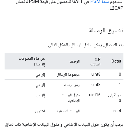
استخدِم
سمة PSM
في GATT للحصول على قيمة PSM لاتصال
L2CAP.
تنسيق الرسالة
بعد الاتصال، يمكن تبادل الرسائل بالشكل التالي:
نوع
هل هذه المعلومات
Octet
الوصف
البيانات
إلزامية؟
0
uint8
مجموعة الرسائل
إلزامي
1
uint8
رمز الرسالة
إلزامي
من 2 إلى
uint16
طول البيانات
إلزامي
3
الإضافية
4 - n
البيانات الإضافية
اختياري
يجب أن يكون طول البيانات الإضافي وحقول البيانات الإضافية ذات نطاق