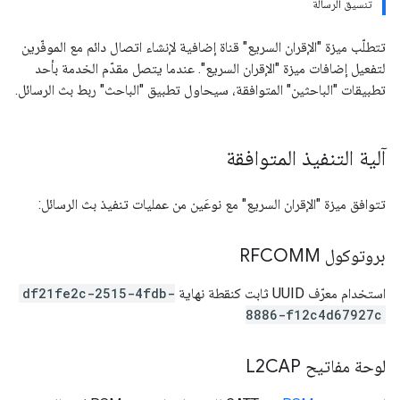
تنسيق الرسالة
تتطلّب ميزة "الإقران السريع" قناة إضافية لإنشاء اتصال دائم مع الموفّرين
لتفعيل إضافات ميزة "الإقران السريع". عندما يتصل مقدّم الخدمة بأحد
تطبيقات "الباحثين" المتوافقة، سيحاول تطبيق "الباحث" ربط بث الرسائل.
آلية التنفيذ المتوافقة
تتوافق ميزة "الإقران السريع" مع نوعَين من عمليات تنفيذ بث الرسائل:
بروتوكول RFCOMM
استخدام معرّف UUID ثابت كنقطة نهاية
df21fe2c-2515-4fdb-
8886-f12c4d67927c
لوحة مفاتيح L2CAP