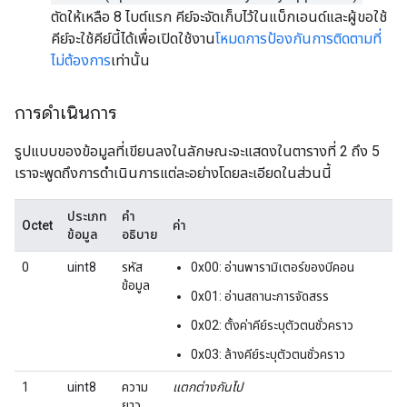
ตัดให้เหลือ 8 ไบต์แรก คีย์จะจัดเก็บไว้ในแบ็กเอนด์และผู้ขอใช้
คีย์จะใช้คีย์นี้ได้เพื่อเปิดใช้งาน
โหมดการป้องกันการติดตามที่
ไม่ต้องการ
เท่านั้น
การดำเนินการ
รูปแบบของข้อมูลที่เขียนลงในลักษณะจะแสดงในตารางที่ 2 ถึง 5
เราจะพูดถึงการดำเนินการแต่ละอย่างโดยละเอียดในส่วนนี้
ประเภท
คำ
Octet
ค่า
ข้อมูล
อธิบาย
0
uint8
รหัส
0x00: อ่านพารามิเตอร์ของบีคอน
ข้อมูล
0x01: อ่านสถานะการจัดสรร
0x02: ตั้งค่าคีย์ระบุตัวตนชั่วคราว
0x03: ล้างคีย์ระบุตัวตนชั่วคราว
1
uint8
ความ
แตกต่างกันไป
ยาว