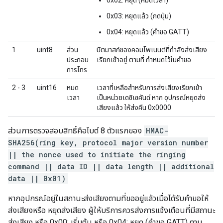
0x02: หยุด (หมดเวลา)
0x03: หยุดแล้ว (กดปุ่ม)
0x04: หยุดแล้ว (คำขอ GATT)
1
uint8
ส่วน
บิตมาสก์ของคอมโพเนนต์ที่กำลังส่งเสียง
ประกอบ
เรียกเข้าอยู่ ตามที่ กำหนดไว้ในคำขอ
การโทร
2 - 3
uint16
หมด
เวลาที่เหลือสำหรับการส่งเสียงเรียกเข้า
เวลา
เป็นหน่วยเดซิเซคันด์ หาก อุปกรณ์หยุดส่ง
เสียงแล้ว ให้ส่งคืน 0x0000
ส่วนการตรวจสอบสิทธิ์คือไบต์ 8 ตัวแรกของ
HMAC-
SHA256(ring key, protocol major version number
|| the nonce used to initiate the ringing
command || data ID || data length || additional
data || 0x01)
หากอุปกรณ์อยู่ในสถานะส่งเสียงตามที่ขออยู่แล้วเมื่อได้รับคำขอให้
ส่งเสียงหรือ หยุดส่งเสียง ผู้ให้บริการควรส่งการแจ้งเตือนที่มีสถานะ
ส่งเสียง หรือ 0x00: เริ่มต้น หรือ 0x04: หยุด (คำขอ GATT) ตาม