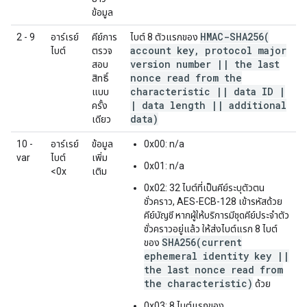
ข้อมูล
HMAC-SHA256(
2 - 9
อาร์เรย์
คีย์การ
ไบต์ 8 ตัวแรกของ
account key
,
protocol major
ไบต์
ตรวจ
version number
|
|
the last
สอบ
nonce read from the
สิทธิ์
characteristic
|
|
data ID
|
แบบ
|
data length
|
|
additional
ครั้ง
data)
เดียว
10 -
อาร์เรย์
ข้อมูล
0x00: n/a
var
ไบต์
เพิ่ม
0x01: n/a
<0x
เติม
0x02: 32 ไบต์ที่เป็นคีย์ระบุตัวตน
ชั่วคราว, AES-ECB-128 เข้ารหัสด้วย
คีย์บัญชี หากผู้ให้บริการมีชุดคีย์ประจำตัว
ชั่วคราวอยู่แล้ว ให้ส่งไบต์แรก 8 ไบต์
SHA256(current
ของ
ephemeral identity key ||
the last nonce read from
the characteristic)
ด้วย
0x03: 8 ไบต์แรกของ