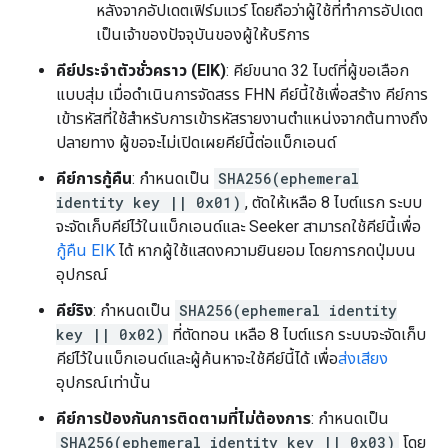
หลังจากอัปเดตเฟิร์มแวร์ โดยถือว่าผู้ใช้ที่ทำการอัปเดต
เป็นเจ้าของปัจจุบันของผู้ให้บริการ
คีย์ประจำตัวชั่วคราว (EIK)
: คีย์ขนาด 32 ไบต์ที่ผู้ขอเลือก
แบบสุ่ม เมื่อดำเนินการจัดสรร FHN คีย์นี้ใช้เพื่อสร้าง คีย์การ
เข้ารหัสที่ใช้สำหรับการเข้ารหัสรายงานตำแหน่งจากต้นทางถึง
ปลายทาง ผู้ขอจะไม่เปิดเผยคีย์นี้ต่อแบ็กเอนด์
คีย์การกู้คืน
: กำหนดเป็น
SHA256(ephemeral
identity key || 0x01)
, ตัดให้เหลือ 8 ไบต์แรก ระบบ
จะจัดเก็บคีย์ไว้ในแบ็กเอนด์และ Seeker สามารถใช้คีย์นี้เพื่อ
กู้คืน EIK
ได้ หากผู้ใช้แสดงความยินยอม โดยการกดปุ่มบน
อุปกรณ์
คีย์ริง
: กำหนดเป็น
SHA256(ephemeral identity
key || 0x02)
ที่ตัดทอน เหลือ 8 ไบต์แรก ระบบจะจัดเก็บ
คีย์ไว้ในแบ็กเอนด์และผู้ค้นหาจะใช้คีย์นี้ได้ เพื่อ
ส่งเสียง
อุปกรณ์เท่านั้น
คีย์การป้องกันการติดตามที่ไม่ต้องการ
: กำหนดเป็น
SHA256(ephemeral identity key || 0x03)
โดย