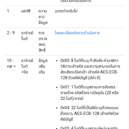
ติดตามที่ไม่ต้องการ
1
uint8
ความ
แตกต่างกันไป
ยาว
ข้อมูล
2 - 9
อาร์เรย์
การ
โดยละเอียดต่อการดำเนินการ
ไบต์
ตรวจ
สอบ
สิทธิ์
10 -
อาร์เรย์
ข้อมูล
0x00: 8 ไบต์ที่ระบุ กำลังส่ง ค่านาฬิกา
var <
ไบต์
เพิ่ม
วิธีการเข้ารหัส และความสามารถในการ
<0x
เติม
ส่งเสียงเรียกเข้า เข้ารหัส AES-ECB-
128 ด้วยคีย์บัญชี (มีค่า 0)
0x01: 1 ไบต์ที่ระบุสถานะการจัดสรร
ตามด้วย รหัสชั่วคราวปัจจุบัน (20 หรือ
32 ไบต์) หากมี
0x04: 32 ไบต์ที่เป็นคีย์ระบุตัวตนแบบ
ชั่วคราว, AES-ECB-128 เข้ารหัสด้วย
คีย์บัญชี
0x05: 4 ไบต์ที่ระบุสถานะใหม่และทริก