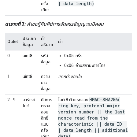
|
data length)
ครั้ง
เดียว
ตารางที่ 3:
คำขอกู้คืนคีย์การจัดสรรสัญญาณบีคอน
ประเภท
คำ
Octet
ค่า
ข้อมูล
อธิบาย
0
uint8
รหัส
0x05: กริ่ง
ข้อมูล
0x06: อ่านสถานะการโทร
1
uint8
ความ
แตกต่างกันไป
ยาว
ข้อมูล
HMAC-SHA256(
2 - 9
อาร์เรย์
คีย์การ
ไบต์ 8 ตัวแรกของ
ring key
,
protocol major
ไบต์
ตรวจ
version number
|
|
the last
สอบ
nonce read from the
สิทธิ์
characteristic
|
|
data ID
|
แบบ
|
data length
|
|
additional
ครั้ง
data)
เดียว