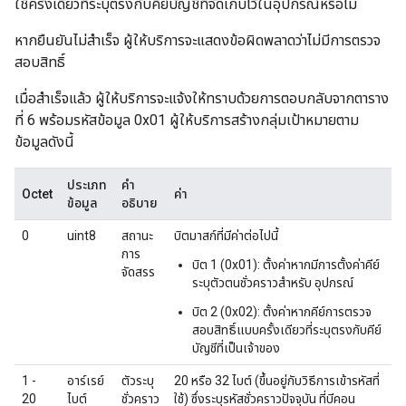
ใช้ครั้งเดียวที่ระบุตรงกับคีย์บัญชีที่จัดเก็บไว้ในอุปกรณ์หรือไม่
หากยืนยันไม่สำเร็จ ผู้ให้บริการจะแสดงข้อผิดพลาดว่าไม่มีการตรวจ
สอบสิทธิ์
เมื่อสำเร็จแล้ว ผู้ให้บริการจะแจ้งให้ทราบด้วยการตอบกลับจากตาราง
ที่ 6 พร้อมรหัสข้อมูล 0x01 ผู้ให้บริการสร้างกลุ่มเป้าหมายตาม
ข้อมูลดังนี้
ประเภท
คำ
Octet
ค่า
ข้อมูล
อธิบาย
0
uint8
สถานะ
บิตมาสก์ที่มีค่าต่อไปนี้
การ
บิต 1 (0x01): ตั้งค่าหากมีการตั้งค่าคีย์
จัดสรร
ระบุตัวตนชั่วคราวสำหรับ อุปกรณ์
บิต 2 (0x02): ตั้งค่าหากคีย์การตรวจ
สอบสิทธิ์แบบครั้งเดียวที่ระบุตรงกับคีย์
บัญชีที่เป็นเจ้าของ
1 -
อาร์เรย์
ตัวระบุ
20 หรือ 32 ไบต์ (ขึ้นอยู่กับวิธีการเข้ารหัสที่
20
ไบต์
ชั่วคราว
ใช้) ซึ่งระบุรหัสชั่วคราวปัจจุบัน ที่บีคอน