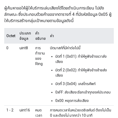
ผู้ค้นหาขอให้ผู้ให้บริการเล่นเสียงได้โดยดำเนินการเขียน ไปยัง
ลักษณะ ซึ่งประกอบด้วยคำขอจากตารางที่ 4 ที่มีรหัสข้อมูล 0x05 ผู้
ให้บริการสร้างกลุ่มเป้าหมายตามข้อมูลดังนี้
ประเภท
คำ
Octet
ค่า
ข้อมูล
อธิบาย
0
uint8
การ
บิตมาสก์ที่มีค่าต่อไปนี้
ทำงาน
บิตที่ 1 (0x01): ทำให้หูฟังข้างขวาส่ง
ของ
เสียง
Ring
บิตที่ 2 (0x02): ทำให้หูฟังข้างซ้ายส่ง
เสียง
บิตที่ 3 (0x04): เคสโทรศัพท์
0xFF: ส่งเสียงเรียกเข้าทุกองค์ประกอบ
0x00: หยุดการส่งเสียง
1 - 2
uint16
หมด
การหมดเวลาในหน่วยเดซิเซคันด์ ต้องไม่เป็น
เวลา
0 และต้องไม่ มากกว่า 10 นาที