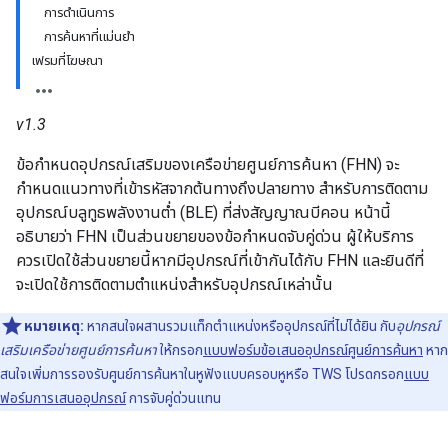
การดำเนินการ
การค้นหาที่แม่นยำ
เฟรมที่โฆษณา
v1.3
ข้อกำหนดอุปกรณ์เสริมของเครือข่ายศูนย์การค้นหา (FHN) จะ
กำหนดแนวทางที่เข้ารหัสจากต้นทางถึงปลายทาง สำหรับการติดตาม
อุปกรณ์บลูทูธพลังงานต่ำ (BLE) ที่ส่งสัญญาณบีคอน หน้านี้
อธิบายว่า FHN เป็นส่วนขยายของข้อกำหนดจับคู่ด่วน ผู้ให้บริการ
ควรเปิดใช้ส่วนขยายนี้หากมีอุปกรณ์ที่เข้ากันได้กับ FHN และยินดีที่
จะเปิดใช้การติดตามตำแหน่งสำหรับอุปกรณ์เหล่านั้น
หมายเหตุ:
หากสนใจผสานรวมแท็กตำแหน่งหรืออุปกรณ์ที่ไม่ได้ยิน กับ
อุปกรณ์
เสริมเครือข่ายศูนย์การค้นหา
ให้กรอก
แบบฟอร์มข้อเสนออุปกรณ์ศูนย์การค้นหา
หาก
สนใจเพิ่มการรองรับศูนย์การค้นหาในหูฟังแบบครอบหูหรือ TWS โปรดกรอก
แบบ
ฟอร์มการเสนออุปกรณ์
การจับคู่ด่วนแทน