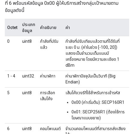
ที่ 6 พร้อมรหัสข้อมูล 0x00 ผู้ให้บริการสร้างกลุ่มเป้าหมายตาม
ข้อมูลดังนี้
ประเภท
Octet
คำอธิบาย
ค่า
ข้อมูล
0
uint8
กำลังที่ปรับ
กำลังที่ปรับเทียบแล้วตามที่ได้รับที่
แล้ว
ระยะ 0 ม. (ค่าในช่วง [-100, 20])
แสดงเป็นจำนวนเต็มแบบมี
เครื่องหมาย โดยมีความละเอียด 1
dBm
1 - 4
uint32
ค่านาฬิกา
ค่านาฬิกาปัจจุบันเป็นวินาที (Big
Endian)
5
uint8
การเลือก
เส้นโค้งวงรีที่ใช้สำหรับการเข้ารหัส
เส้นโค้ง
0x00 (ค่าเริ่มต้น): SECP160R1
0x01: SECP256R1 (ต้องใช้การ
โฆษณาแบบขยาย)
6
uint8
คอมโพเนนต์
จำนวนคอมโพเนนต์ที่สามารถส่งเสียง