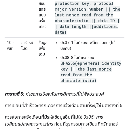
protection key
,
protocol
สอบ
major version number
|
|
the
สิทธิ์
last nonce read from the
แบบ
characteristic
|
|
data ID
|
ครั้ง
|
data length
|
|
additional
เดียว
data)
10 -
อาร์เรย์
ข้อมูล
0x07: 1 ไบต์ของแฟล็กควบคุม (ไม่
var
ไบต์
เพิ่ม
บังคับ)
เติม
0x08: 8 ไบต์แรกของ
SHA256(ephemeral identity
key || the last nonce
read from the
characteristic)
ตารางที่ 5:
คำขอการป้องกันการติดตามที่ไม่พึงประสงค์
การเขียนที่สำเร็จจะทริกเกอร์การแจ้งเตือนตามที่ระบุไว้ในตารางที่ 6
ควรส่งการแจ้งเตือนที่มีรหัสข้อมูลอื่นที่ไม่ใช่
0x05: การ
เปลี่ยนแปลงสถานะการโทร
ก่อนที่ธุรกรรมการเขียนที่ทริกเกอร์