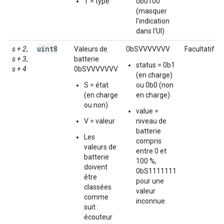
T = type
0b0100
(masquer
l'indication
dans l'UI)
uint8
s + 2
,
Valeurs de
0bSVVVVVVV
Facultatif
s + 3
,
batterie
status = 0b1
s + 4
0bSVVVVVVV
(en charge)
S = état
ou 0b0 (non
(en charge
en charge)
ou non)
value =
V = valeur
niveau de
batterie
Les
compris
valeurs de
entre 0 et
batterie
100 %,
doivent
0bS1111111
être
pour une
classées
valeur
comme
inconnue.
suit :
écouteur