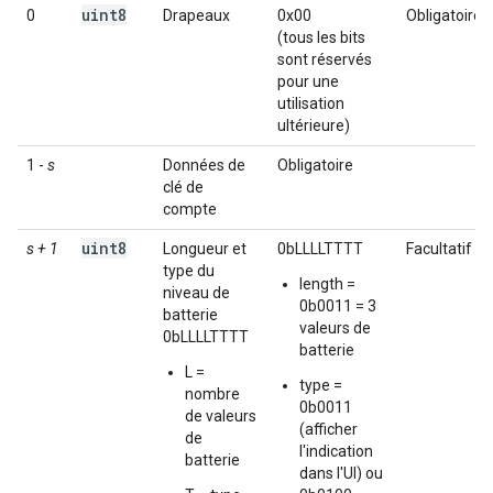
uint8
0
Drapeaux
0x00
Obligatoire
(tous les bits
sont réservés
pour une
utilisation
ultérieure)
1 -
s
Données de
Obligatoire
clé de
compte
uint8
s + 1
Longueur et
0bLLLLTTTT
Facultatif
type du
length =
niveau de
0b0011 = 3
batterie
valeurs de
0bLLLLTTTT
batterie
L =
type =
nombre
0b0011
de valeurs
(afficher
de
l'indication
batterie
dans l'UI) ou