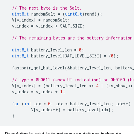
// The next byte is the Salt.
uint8_t
randomSalt
=
(
uint8_t
)
rand
();
V
[
v_index
]
=
randomSalt
;
v_index
=
v_index
+
SALT_SIZE
;
// The remaining bytes are the battery information
uint8_t
battery_level_len
=
0
;
uint8_t
battery_level
[
BAT_LEVEL_SIZE
]
=
{
0
};
fastpair_get_bat_level
(
&
battery_level_len
,
battery
// type = 0b0011 (show UI indication) or 0b0100 (h
V
[
v_index
]
=
(
battery_level_len
 << 
4
|
(
is_show_ui
v_index
=
v_index
+
1
;
for
(
int
idx
=
0
;
idx
 < 
battery_level_len
;
idx
++
)
V
[
v_index
++
]
=
battery_level
[
idx
];
}