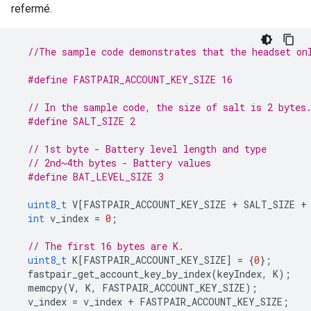
refermé.
//The sample code demonstrates that the headset on
#define FASTPAIR_ACCOUNT_KEY_SIZE 16
// In the sample code, the size of salt is 2 bytes
#define SALT_SIZE 2
// 1st byte - Battery level length and type
// 2nd~4th bytes - Battery values
#define BAT_LEVEL_SIZE 3
uint8_t
V
[
FASTPAIR_ACCOUNT_KEY_SIZE
+
SALT_SIZE
+
int
v_index
=
0
;
// The first 16 bytes are K.
uint8_t
K
[
FASTPAIR_ACCOUNT_KEY_SIZE
]
=
{
0
};
fastpair_get_account_key_by_index
(
keyIndex
,
K
);
memcpy
(
V
,
K
,
FASTPAIR_ACCOUNT_KEY_SIZE
);
v_index
=
v_index
+
FASTPAIR_ACCOUNT_KEY_SIZE
;