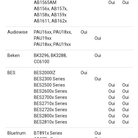
AB1565AM
Oui
Oui
AB156x, AB157x,
AB158x, AB159x
AB1611, AB162x
Audiowise
PAU16xx, PAU18xx,
Oui
PAU19xx
Oui
PAU18xx, PAU19xx
Beken
BK3296, BK3288,
Oui
CC6100
BES
BES2000IZ
Oui
BES2300 Series
Oui
BES2500 Series
Oui
Oui
BES2600x Series
Oui
Oui
BES2700x Series
Oui
Oui
BES2710x Series
Oui
Oui
BES2720x Series
Oui
Oui
BES2800x Series
Oui
Oui
BES2810x Series
Oui
Oui
Bluetrum
BT891x Series
Oui