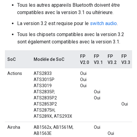
Tous les autres appareils Bluetooth doivent être
compatibles avec la version 3.1 ou ultérieure.
La version 3.2 est requise pour le
switch audio
.
Tous les chipsets compatibles avec la version 3.2
sont également compatibles avec la version 3.1.
FP
FP
FP
FP
SoC
Modèle de SoC
V2.0
V3.1
V3.2
V3.3
Actions
ATS2833
Oui
ATS3015P
Oui
ATS3019
Oui
ATS2835P,
Oui
ATS2835P2
Oui
ATS2853P2
Oui
ATS2875H,
ATS289X, ATS293X
Airoha
AB1562x, AB1561M,
Oui
AB1563E
Oui