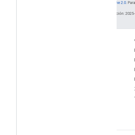
la
licencia Apache 2.0
. Par
Última actualización: 2025
Interactúa
Google Developer Program
Google Developer Groups
Google Developer Experts
Accelerators
Google Cloud & NVIDIA