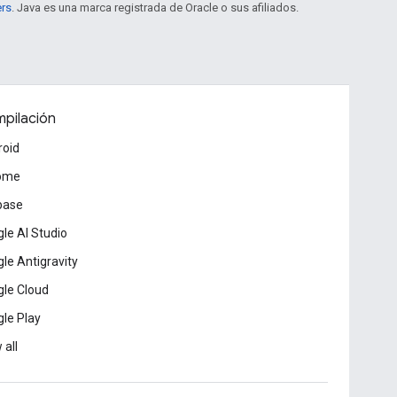
ers
. Java es una marca registrada de Oracle o sus afiliados.
pilación
roid
ome
base
le AI Studio
le Antigravity
le Cloud
le Play
 all