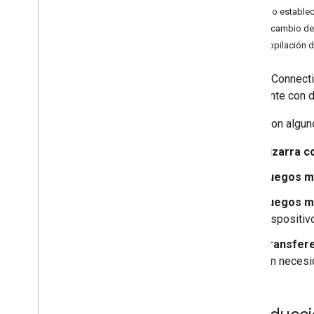
Cómo establec
Anuncia y descubre
Intercambio de
Administrar conexiones
Recopilación 
Datos del intercambio
Muestra
Nearby Connecti
fácilmente con d
Estos son algun
Pizarra c
Juegos mu
Juegos mu
dispositiv
Transfere
sin necesi