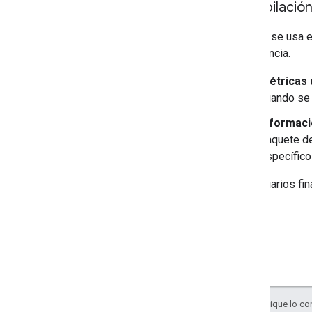
Recopilació
Cuando se usa el
experiencia.
Métricas 
cuando se 
Informació
paquete de
específico
Los usuarios fin
Salvo que se indique lo con