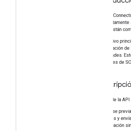
Introducc
Nearby Connecti
completamente si
baja y están com
El objetivo prin
combinación de 
debilidades. Est
versiones de SO,
Descripció
El uso de la API
En la fase previ
cercanos y envía
autenticación si