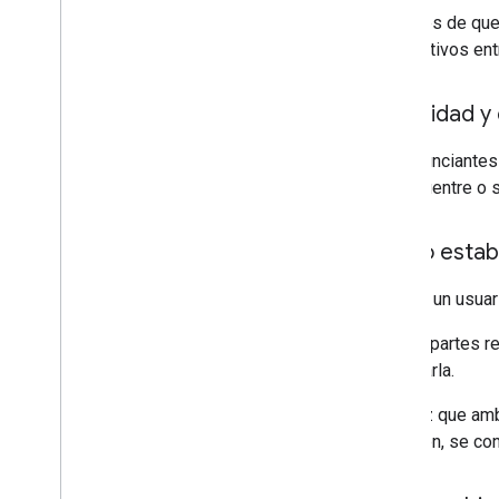
Después de que 
dispositivos ent
Publicidad y
Los anunciantes 
se encuentre o s
Cómo establ
Cuando un usuar
Ambas partes rec
rechazarla.
Una vez que amba
conexión, se con