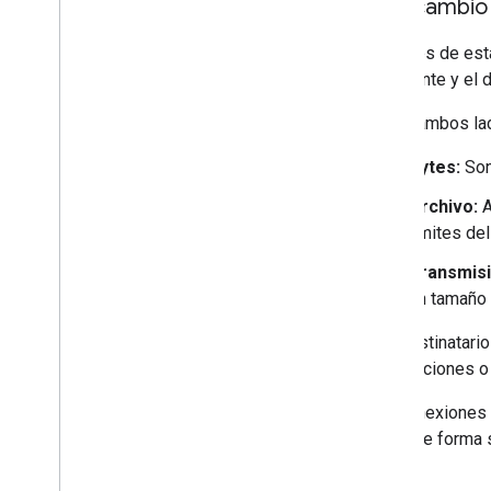
Intercambio
Después de estab
anunciante y el 
Ahora, ambos lad
Bytes:
Son
Archivo:
A
límites de
Transmisi
un tamaño 
Los destinatario
cancelaciones o 
Las conexiones e
datos de forma 