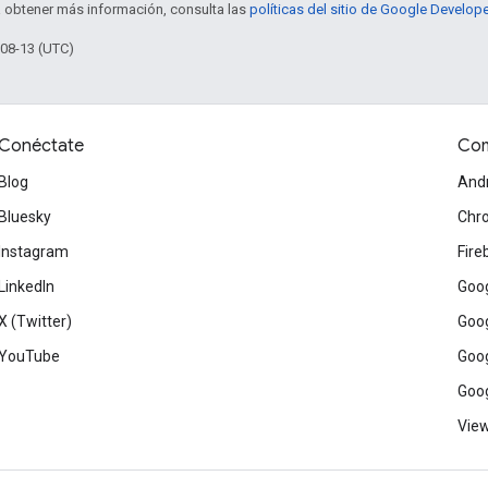
a obtener más información, consulta las
políticas del sitio de Google Develop
-08-13 (UTC)
Conéctate
Com
Blog
And
Bluesky
Chr
Instagram
Fire
LinkedIn
Goog
X (Twitter)
Goog
YouTube
Goog
Goog
View