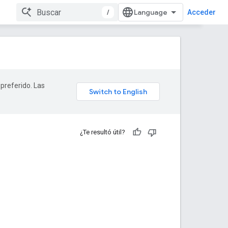
/
Acceder
 preferido. Las
¿Te resultó útil?