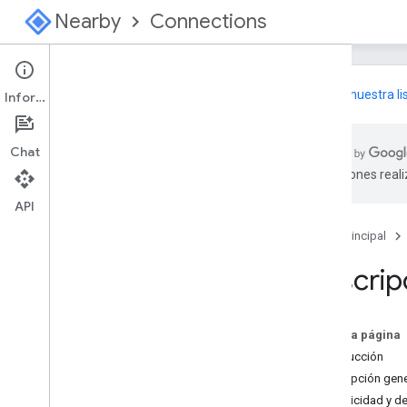
Nearby
Connections
Únete a
nuestra li
Información
Conexiones de Nearby
Chat
Descripción general
traducciones real
Elija una estrategia
API
Android
Página principal
Comenzar
Anuncia y descubre
Descrip
Administrar conexiones
Datos del intercambio
Referencia de la API
En esta página
Muestra
Introducción
Descripción gene
Swift
Publicidad y d
Comenzar