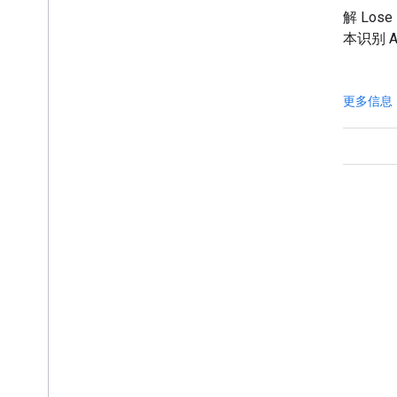
了解 Zyl 如何使用机器学习套件的人脸
了解 Los
检测和图像标签 API 将其应用大小缩
文本识别 
减了 50%。
更多信息
更多信息
互动
Google Developer Program
Google Developer Groups
Google Developer Experts
Accelerators
Google Cloud & NVIDIA