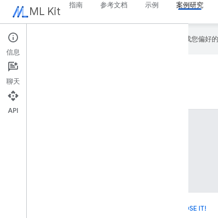
指南
参考文档
示例
案例研究
ML Kit
Google 会使用 AI 技术将内容翻译成您偏
信息
案例研究
聊天
API
齐勒
LOSE IT!