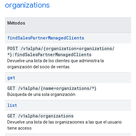
organizations
Métodos
find
Sales
Partner
Managed
Clients
POST
/
v1alpha
/
{organization=organizations
/
*}:find
Sales
Partner
Managed
Clients
Devuelve una lista de los clientes que administra la
organización del socio de ventas.
get
GET
/
v1alpha
/
{name=organizations
/
*}
Búsqueda de una sola organización.
list
GET
/
v1alpha
/
organizations
Devuelve una lista de las organizaciones a las que el usuario
tiene acceso.