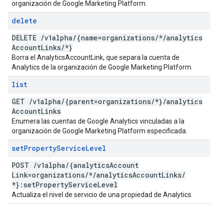
organización de Google Marketing Platform.
delete
DELETE
/
v1alpha
/
{name=organizations
/
*
/
analytics
Account
Links
/
*}
Borra el AnalyticsAccountLink, que separa la cuenta de
Analytics de la organización de Google Marketing Platform.
list
GET
/
v1alpha
/
{parent=organizations
/
*}
/
analytics
Account
Links
Enumera las cuentas de Google Analytics vinculadas a la
organización de Google Marketing Platform especificada.
set
Property
Service
Level
POST
/
v1alpha
/
{analytics
Account
Link=organizations
/
*
/
analytics
Account
Links
/
*}:set
Property
Service
Level
Actualiza el nivel de servicio de una propiedad de Analytics.