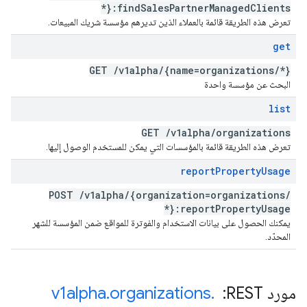
*}:find
Sales
Partner
Managed
Clients
تعرض هذه الطريقة قائمة بالعملاء الذين تديرهم مؤسسة شريك المبيعات.
get
GET
/
v1alpha
/
{name=organizations
/
*}
البحث عن مؤسسة واحدة
list
GET
/
v1alpha
/
organizations
تعرض هذه الطريقة قائمة بالمؤسسات التي يمكن للمستخدم الوصول إليها.
report
Property
Usage
POST
/
v1alpha
/
{organization=organizations
/
*}:report
Property
Usage
يمكنك الحصول على بيانات الاستخدام والفوترة للمواقع ضمن المؤسسة للشهر
المحدّد.
مورد REST: ‏
.
organizations
.
v1alpha