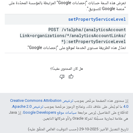
تعرض هذه السمة حسابات "إحصاءات Google" المرتبطة بالمؤسسة المحدّدة على
"منصة Google للتسويق".
set
Property
Service
Level
POST
/
v1alpha
/
{analytics
Account
Link=organizations
/
*
/
analytics
Account
Links
/
*}:set
Property
Service
Level
تعدّل هذه الطريقة مستوى الخدمة لموقع على "إحصاءات Google".
هل كان المحتوى مفيدًا؟
إنّ محتوى هذه الصفحة مرخّص بموجب
ترخيص Creative Commons Attribution
4.0‏
ما لم يُنصّ على خلاف ذلك، ونماذج الرموز مرخّصة بموجب
ترخيص Apache 2.0‏
.
للاطّلاع على التفاصيل، يُرجى مراجعة
سياسات موقع Google Developers‏
. إنّ Java
هي علامة تجارية مسجَّلة لشركة Oracle و/أو شركائها التابعين.
تاريخ التعديل الأخير: 2025-10-29 (حسب التوقيت العالمي المتفَّق عليه)