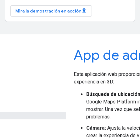
pin_drop
Mira la demostración en acción
App de ad
Esta aplicación web proporcion
experiencia en 3D:
Búsqueda de ubicación
Google Maps Platform in
mostrar. Una vez que sel
problemas.
Cámara:
Ajusta la veloc
crear la experiencia de 