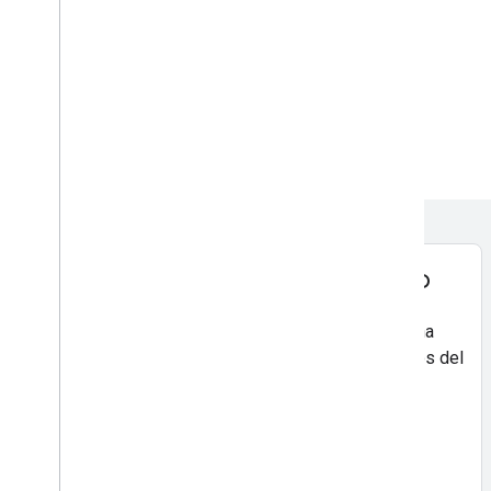
Apps de demostración: Chicago
Explora la oficina de Google Chicago siguiendo una
ruta lenta a la cámara, o mira todos los aeropuertos del
área de Chicago.
Explora Chicago