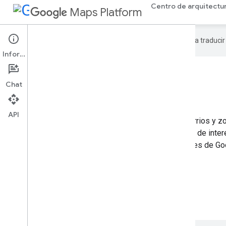
Centro de arquitectu
Maps Platform
Google utiliza tecnología de IA para traduci
Información
3D Area Explorer
Chat
API
La solución 3D Area Explorer te permite explorar barrios y z
con un alto nivel de detalle visual, identificar lugares de inte
interactivas y envolventes con Photorealistic 3D Tiles de G
de Places.
Explora la app 3D Area Explorer